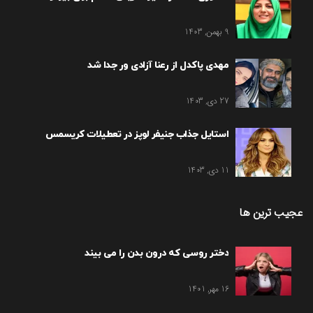
9 بهمن, 1403
مهدی پاکدل از رعنا آزادی ور جدا شد
27 دی, 1403
استایل جذاب جنیفر لوپز در تعطیلات کریسمس
11 دی, 1403
عجیب ترین ها
دختر روسی که درون بدن را می بیند
16 مهر, 1401