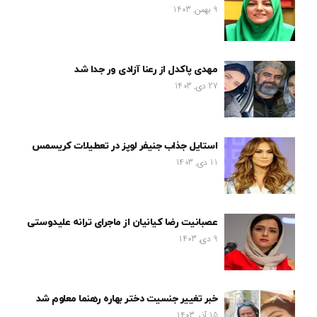
9 بهمن, 1403
مهدی پاکدل از رعنا آزادی ور جدا شد
27 دی, 1403
استایل جذاب جنیفر لوپز در تعطیلات کریسمس
11 دی, 1403
عصبانیت رضا کیانیان از ماجرای ترانه علیدوستی
9 دی, 1403
خبر تغییر جنسیت دختر بهاره رهنما معلوم شد
15 آذر, 1403