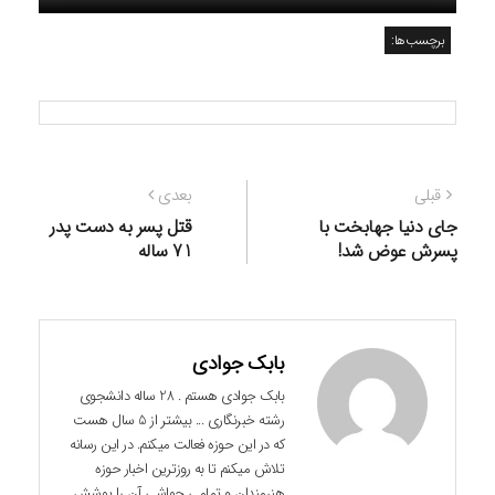
برچسب‌ها:
راهبری
نوشته
نوشته
قبلی
بعدی
نوشته
قبلی:
بعدی:
جای دنیا جهابخت با
قتل پسر به دست پدر
پسرش عوض شد!
71 ساله
بابک جوادی
بابک جوادی هستم . 28 ساله دانشجوی
رشته خبرنگاری ... بیشتر از 5 سال هست
که در این حوزه فعالت میکنم. در این رسانه
تلاش میکنم تا به روزترین اخبار حوزه
هنرمندان و تمامی حواشی آن را پوشش