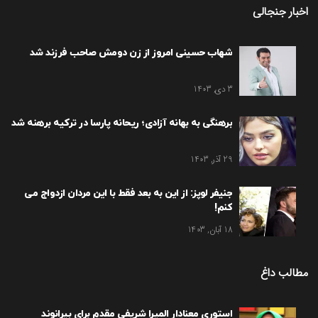
اخبار جنجالی
شهاب حسینی امروز از زن دومش صاحب فرزند شد
3 دی, 1403
برهنگی به بهانه آزادی؛ ریحانه پارسا در ترکیه برهنه شد
29 آذر, 1403
جنیفر لوپز: از این به بعد فقط با این مردان ازدواج می
کنم!
18 آبان, 1403
مطالب داغ
استوری معنادار المیرا شریفی مقدم برای بیرانوند