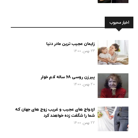
اخبار محبوب
زایمان عجیب ترین مادر دنیا
23 بهمن, 1400
پیرزن روسی 68 ساله آدم خوار
20 بهمن, 1400
ازدواج های عجیب و غریب زوج های جهان که
شما را شگفت زده خواهند کرد
22 بهمن, 1400