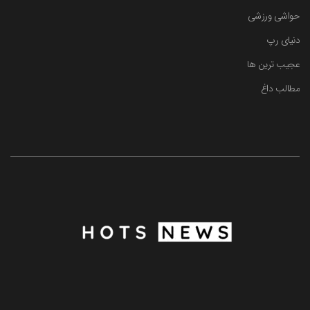
حواشی ورزشی
دنیای رپ
عجیب ترین ها
مطالب داغ