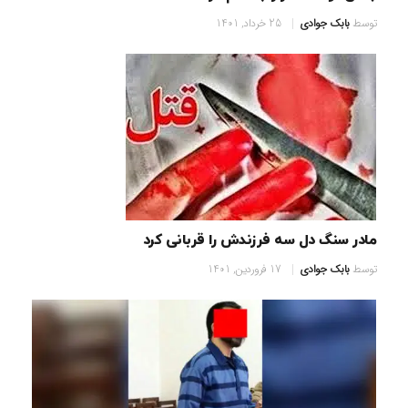
توسط
بابک جوادی
25 خرداد, 1401
مادر سنگ دل سه فرزندش را قربانی کرد
توسط
بابک جوادی
17 فروردین, 1401