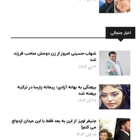
اخبار جنجالی
شهاب حسینی امروز از زن دومش صاحب فرزند
شد
3 دی, 1403
برهنگی به بهانه آزادی؛ ریحانه پارسا در ترکیه
برهنه شد
29 آذر, 1403
جنیفر لوپز: از این به بعد فقط با این مردان ازدواج
می کنم!
18 آبان, 1403