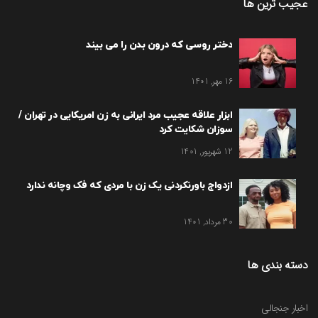
عجیب ترین ها
دختر روسی که درون بدن را می بیند
16 مهر, 1401
ابزار علاقه عجیب مرد ایرانی به زن امریکایی در تهران /
سوزان شکایت کرد
12 شهریور, 1401
ازدواج باورنکردنی یک زن با مردی که فک وچانه ندارد
30 مرداد, 1401
دسته بندی ها
اخبار جنجالی