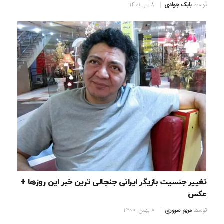
توسط
بابک جوادی
8 تیر, 1401
تغییر جنسیت بازیگر ایرانی جنجالی ترین خبر این روزها +
عکس
توسط
مریم سروری
8 بهمن, 1400