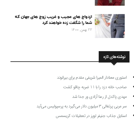
ازدواج های عجیب و غریب زوج های جهان که
شما را شگفت زده خواهند کرد
22 بهمن, 1400
نوشته‌های تازه
استوری معنادار المیرا شریفی مقدم برای بیرانوند
صاحب خانه دزد را با 11 ضربه چاقو کشت
مهدی پاکدل از رعنا آزادی ور جدا شد
سر مربی پرتغالی ۳ میلیون دلار می‌گیرد به پرسپولیس می‌آید
استایل جذاب جنیفر لوپز در تعطیلات کریسمس