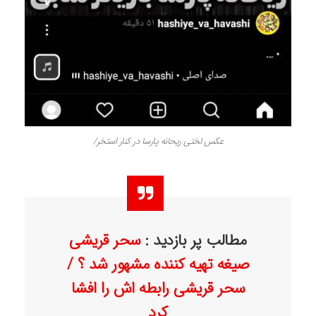
عکس لختی ریحانه پارسا در کنار استخر/
مطالب پر بازدید :
سحر قریشی
صیغه تهیه کننده مشهور شد ؟ /
سحر قریشی رابطه اش را افشا
کرد