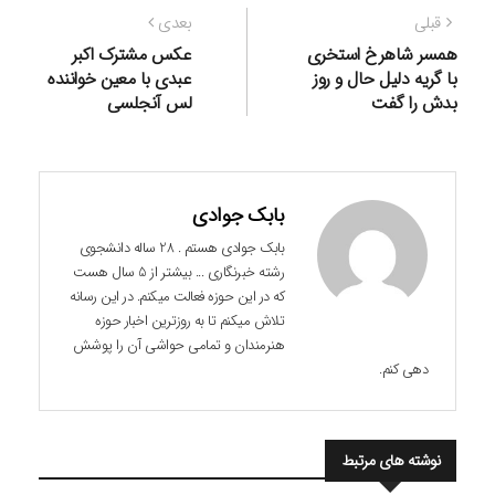
راهبری
نوشته
نوشته
قبلی
بعدی
نوشته
قبلی:
بعدی:
همسر شاهرخ استخری
عکس مشترک اکبر
با گریه دلیل حال و روز
عبدی با معین خواننده
بدش را گفت
لس آنجلسی
بابک جوادی
بابک جوادی هستم . 28 ساله دانشجوی
رشته خبرنگاری ... بیشتر از 5 سال هست
که در این حوزه فعالت میکنم. در این رسانه
تلاش میکنم تا به روزترین اخبار حوزه
هنرمندان و تمامی حواشی آن را پوشش
دهی کنم.
نوشته های مرتبط