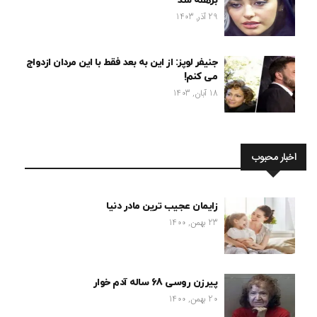
برهنه شد
29 آذر, 1403
جنیفر لوپز: از این به بعد فقط با این مردان ازدواج
می کنم!
18 آبان, 1403
اخبار محبوب
زایمان عجیب ترین مادر دنیا
23 بهمن, 1400
پیرزن روسی 68 ساله آدم خوار
20 بهمن, 1400