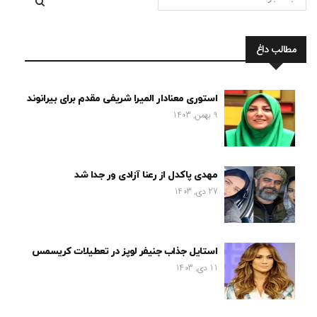
مطالب داغ
استوری معنادار المیرا شریفی مقدم برای بیرانوند
9 بهمن, 1403
مهدی پاکدل از رعنا آزادی ور جدا شد
27 دی, 1403
استایل جذاب جنیفر لوپز در تعطیلات کریسمس
11 دی, 1403