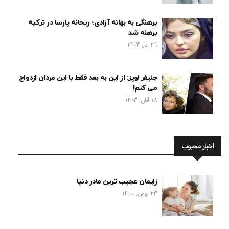
برهنگی به بهانه آزادی؛ ریحانه پارسا در ترکیه
برهنه شد
29 آذر, 1403
جنیفر لوپز: از این به بعد فقط با این مردان ازدواج
می کنم!
18 آبان, 1403
اخبار محبوب
زایمان عجیب ترین مادر دنیا
23 بهمن, 1400