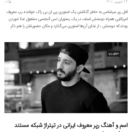
24 شهریور, 1401
0
قتل رپر سرشناس به خاطر گذاشتن یک استوری پی ان بی راک خواننده رپ معروف
امریکایی همراه دوستش استف در یک رستوران لس آنجلسی مشغول غذا خوردن
بودندکه دوستش ، از غذای آن‌ها استوری می‌گذارد و مکان حضورشان را هم ذکر
می‌کند. همین موضوع سبب شد تا نیم ساعت بعد، سارقین همراه با اسلحه برای […]
دنیای رپ
اسم و آهنگ رپر معروف ایرانی در تیتراژ شبکه مستند