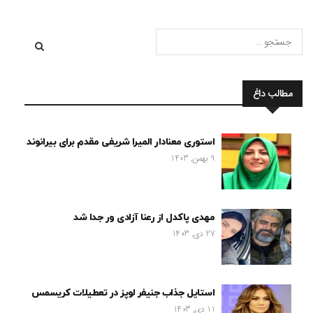
مطالب داغ
استوری معنادار المیرا شریفی مقدم برای بیرانوند
9 بهمن, 1403
مهدی پاکدل از رعنا آزادی ور جدا شد
27 دی, 1403
استایل جذاب جنیفر لوپز در تعطیلات کریسمس
11 دی, 1403