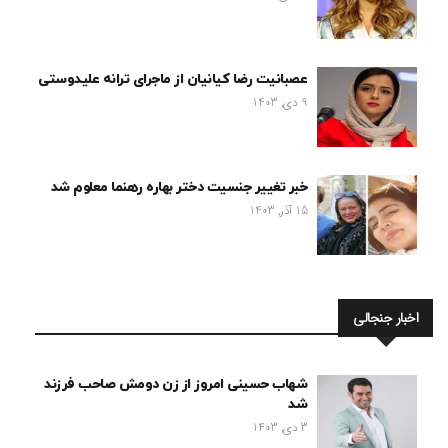
عصبانیت رضا کیانیان از ماجرای ترانه علیدوستی
9 دی, 1403
خبر تغییر جنسیت دختر بهاره رهنما معلوم شد
15 آذر, 1403
اخبار جنجالی
شهاب حسینی امروز از زن دومش صاحب فرزند
شد
3 دی, 1403