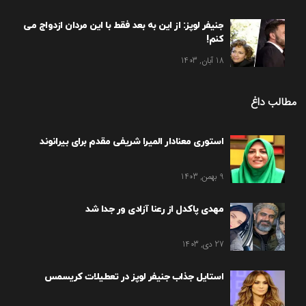
جنیفر لوپز: از این به بعد فقط با این مردان ازدواج می
کنم!
18 آبان, 1403
مطالب داغ
استوری معنادار المیرا شریفی مقدم برای بیرانوند
9 بهمن, 1403
مهدی پاکدل از رعنا آزادی ور جدا شد
27 دی, 1403
استایل جذاب جنیفر لوپز در تعطیلات کریسمس