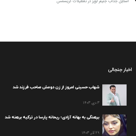
استایل جذاب جنیفر لوپز در تعطیلات کریسمس
اخبار جنجالی
شهاب حسینی امروز از زن دومش صاحب فرزند شد
3 دی, 1403
برهنگی به بهانه آزادی؛ ریحانه پارسا در ترکیه برهنه شد
29 آذر, 1403