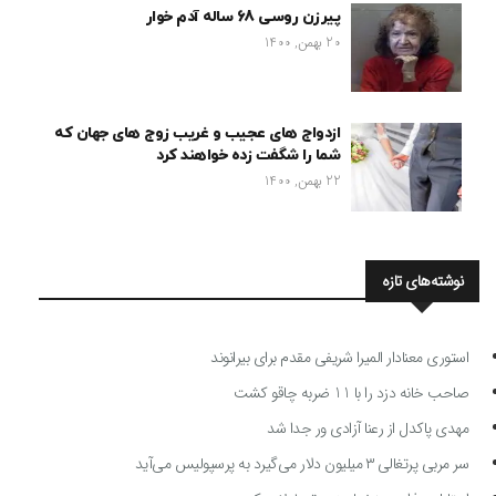
پیرزن روسی 68 ساله آدم خوار
20 بهمن, 1400
ازدواج های عجیب و غریب زوج های جهان که
شما را شگفت زده خواهند کرد
22 بهمن, 1400
نوشته‌های تازه
استوری معنادار المیرا شریفی مقدم برای بیرانوند
صاحب خانه دزد را با 11 ضربه چاقو کشت
مهدی پاکدل از رعنا آزادی ور جدا شد
سر مربی پرتغالی ۳ میلیون دلار می‌گیرد به پرسپولیس می‌آید