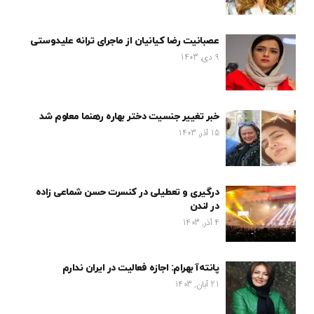
عصبانیت رضا کیانیان از ماجرای ترانه علیدوستی
9 دی, 1403
خبر تغییر جنسیت دختر بهاره رهنما معلوم شد
15 آذر, 1403
درگیری و تعطیلی در کنسرت حسن شماعی زاده
در لندن
4 آذر, 1403
پانته‌آ بهرام: اجازه فعالیت در ایران ندارم
21 آبان, 1403