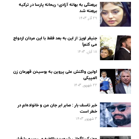
برهنگی به بهانه آزادی؛ ریحانه پارسا در ترکیه
برهنه شد
29 آذر, 1403
جنیفر لوپز: از این به بعد فقط با این مردان ازدواج
می کنم!
18 آبان, 1403
اولین واکنش علی پروین به بوسیدن قهرمان زن
المپیکی
22 شهریور, 1403
خبر تاسف بار : صابر ابر جان من و خانواده‌ام در
خطر است
3 شهریور, 1403
موزیک ناگهانی شروین؛ بالاخره می‌رسیم یا فرار