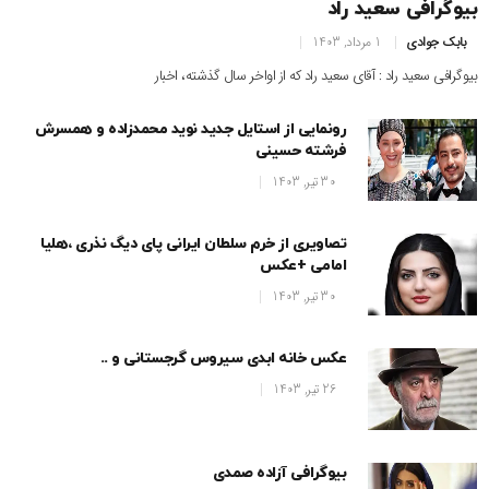
بیوگرافی سعید راد
بابک جوادی
1 مرداد, 1403
بیوگرافی سعید راد : آقای سعید راد که از اواخر سال گذشته، اخبار
رونمایی از استایل جدید نوید محمدزاده و همسرش
فرشته حسینی
30 تیر, 1403
تصاویری از خرم سلطان ایرانی پای دیگ نذری ،هلیا
امامی +عکس
30 تیر, 1403
عکس خانه ابدی سیروس گرجستانی و ..
26 تیر, 1403
بیوگرافی آزاده صمدی