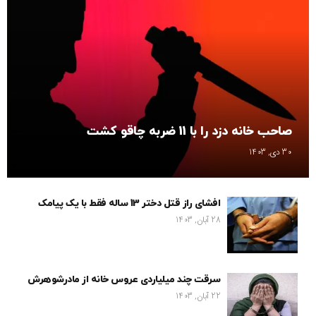
صاحب خانه دزد را با 11 ضربه چاقو کشت
30 دی, 1403
افشای راز قتل دختر 13 ساله فقط با یک پیامک
28 آبان, 1403
سرقت چند میلیاردی عروس خانه از مادرشوهرش
22 آبان, 1403