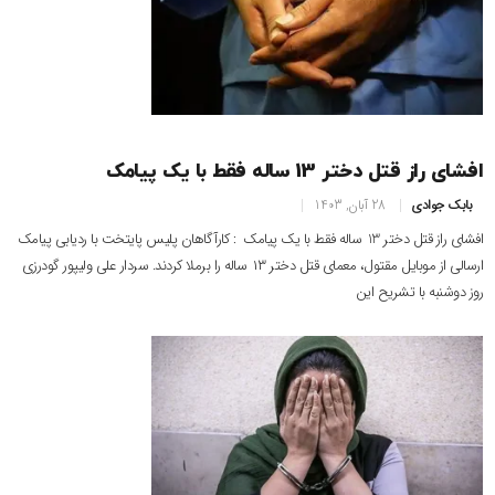
افشای راز قتل دختر 13 ساله فقط با یک پیامک
بابک جوادی
28 آبان, 1403
افشای راز قتل دختر 13 ساله فقط با یک پیامک : کارآگاهان پلیس پایتخت با ردیابی پیامک
ارسالی از موبایل مقتول، معمای قتل دختر ۱۳ ساله را برملا کردند. سردار علی ولیپور گودرزی
روز دوشنبه با تشریح این