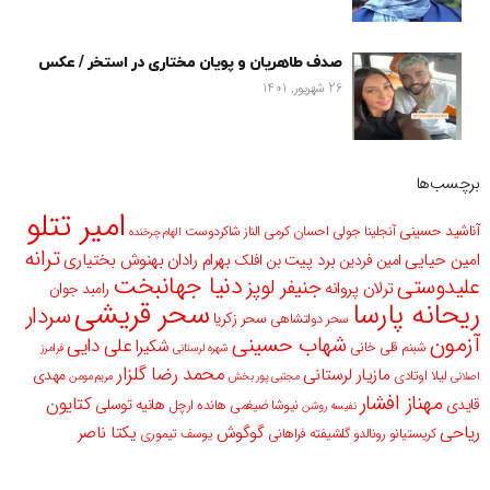
صدف طاهریان و پویان مختاری در استخر / عکس
26 شهریور, 1401
برچسب‌ها
امیر تتلو
آناشید حسینی
آنجلینا جولی
احسان کرمی
الناز شاکردوست
الهام چرخنده
ترانه
امین حیایی
برد پیت
بهرام رادان
بهنوش بختیاری
امین فردین
بن افلک
دنیا جهانبخت
علیدوستی
جنیفر لوپز
ترلان پروانه
رامبد جوان
سحر قریشی
ریحانه پارسا
سردار
سحر زکریا
سحر دولتشاهی
آزمون
شهاب حسینی
علی دایی
شکیرا
شبنم قلی خانی
شهره لرستانی
فرامرز
محمد رضا گلزار
مازیار لرستانی
مهدی
لیلا اوتادی
اصلانی
مجتبی پور بخش
مریم مومن
مهناز افشار
کتایون
قایدی
هانیه توسلی
نیوشا ضیغمی
هانده ارچل
نفیسه روشن
ریاحی
گوگوش
یکتا ناصر
کریستیانو رونالدو
گلشیفته فراهانی
یوسف تیموری