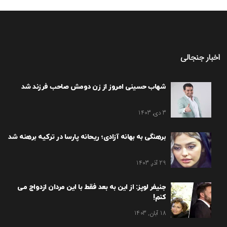
اخبار جنجالی
شهاب حسینی امروز از زن دومش صاحب فرزند شد
3 دی, 1403
برهنگی به بهانه آزادی؛ ریحانه پارسا در ترکیه برهنه شد
29 آذر, 1403
جنیفر لوپز: از این به بعد فقط با این مردان ازدواج می
کنم!
18 آبان, 1403