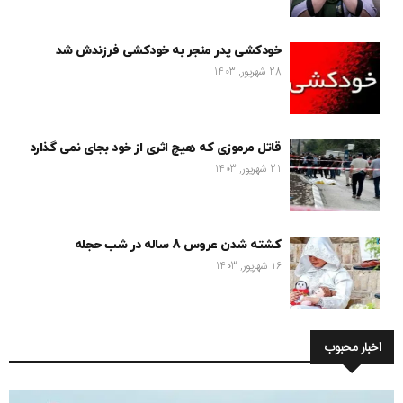
خودکشی پدر منجر به خودکشی فرزندش شد
28 شهریور, 1403
قاتل مرموزی که هیچ اثری از خود بجای نمی گذارد
21 شهریور, 1403
کشته شدن عروس 8 ساله در شب حجله
16 شهریور, 1403
اخبار محبوب