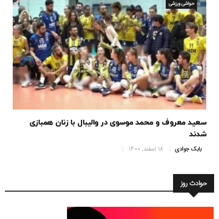
حواشی ورزشی
سعید معروف و محمد موسوی در والیبال با زنان همبازی
شدند
بابک جوادی
18 اسفند, 1400
حوادث روز