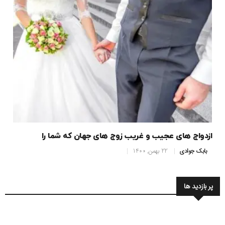
ازدواج های عجیب و غریب زوج های جهان که شما را
بابک جوادی
22 بهمن, 1400
پر بازدید ها