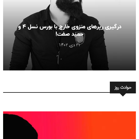
درگیری رپرهای منزوی خارج با بورس نسل ۴ و
حمید صفت!
21 دی, 1402
حوادث روز