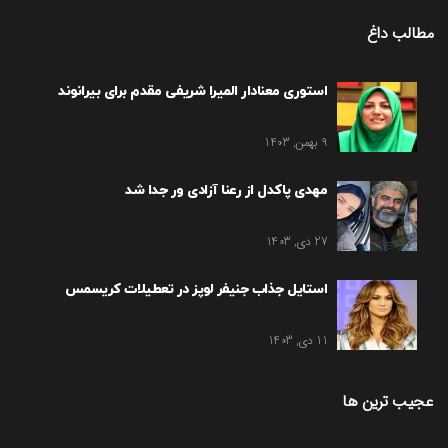
مطالب داغ
استوری معنادار المیرا شریفی مقدم برای بیرانوند
9 بهمن, 1403
مهدی پاکدل از رعنا آزادی ور جدا شد
27 دی, 1403
استایل جذاب جنیفر لوپز در تعطیلات کریسمس
11 دی, 1403
عجیب ترین ها