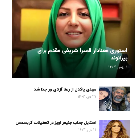
استوری معنادار المیرا شریفی مقدم برای
بیرانوند
9 بهمن, 1403
مهدی پاکدل از رعنا آزادی ور جدا شد
27 دی, 1403
استایل جذاب جنیفر لوپز در تعطیلات کریسمس
11 دی, 1403