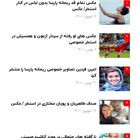
عکس تمام قد ریحانه پارسا بدون لباس در کنار
1
استخر/ عکس
7 شهریور, 1401
عکس های لو رفته از سردار آزمون و همسرش در
2
استخر خصوصی
8 بهمن, 1400
امین فردین تصاویر خصوصی ریحانه پارسا را منتشر
3
کرد
21 بهمن, 1400
4
صدف طاهریان و پویان مختاری در استخر / عکس
26 شهریور, 1401
5
نا گفته های جنجالی در مورد آناشید حسینی