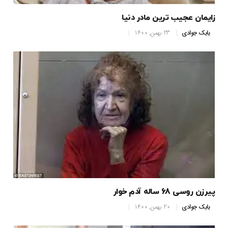
زایمان عجیب ترین مادر دنیا
بابک جوادی
23 بهمن, 1400
پیرزن روسی 68 ساله آدم خوار
بابک جوادی
20 بهمن, 1400