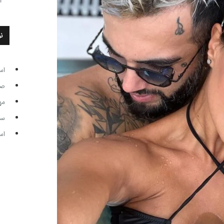
ن
اس
صاحب
مه
سر مرب
اس