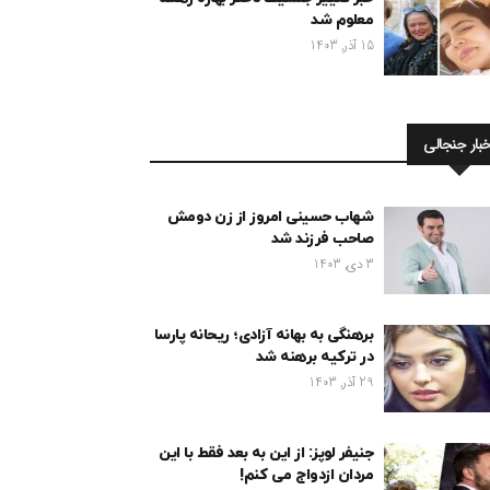
معلوم شد
15 آذر, 1403
خبار جنجالی
شهاب حسینی امروز از زن دومش
صاحب فرزند شد
3 دی, 1403
برهنگی به بهانه آزادی؛ ریحانه پارسا
در ترکیه برهنه شد
29 آذر, 1403
جنیفر لوپز: از این به بعد فقط با این
مردان ازدواج می کنم!