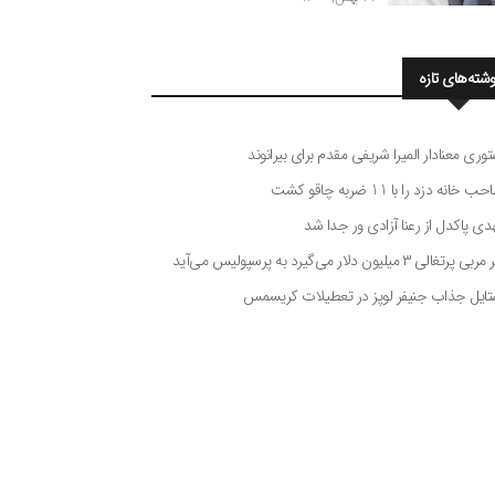
وشته‌های تازه
توری معنادار المیرا شریفی مقدم برای بیرانوند
 خانه دزد را با 11 ضربه چاقو کشت
دی پاکدل از رعنا آزادی ور جدا شد
ی پرتغالی ۳ میلیون دلار می‌گیرد به پرسپولیس می‌آید
تایل جذاب جنیفر لوپز در تعطیلات کریسمس