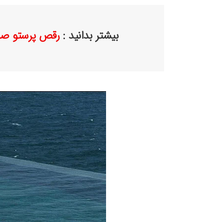
بیشتر بدانید :
رقص پرستو صال