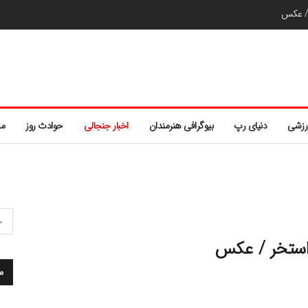
ر/ عکس
رزشی
دنیای رپ
بیوگرافی هنرمندان
اخبار جنجالی
حوادث روز
مط
استخر / عکس
م