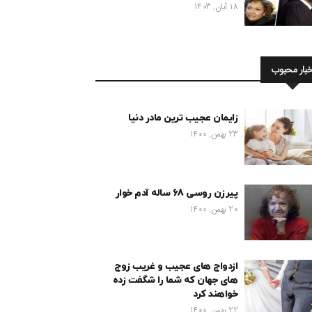
18 آبان, 1403
خبار محبوب
زایمان عجیب ترین مادر دنیا
23 بهمن, 1400
پیرزن روسی 68 ساله آدم خوار
20 بهمن, 1400
ازدواج های عجیب و غریب زوج
های جهان که شما را شگفت زده
خواهند کرد
22 بهمن, 1400