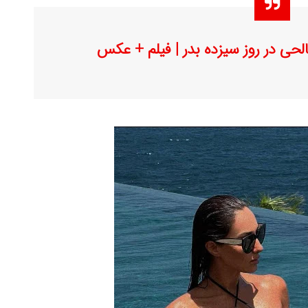
حی در روز سیزده بدر | فیلم + عکس