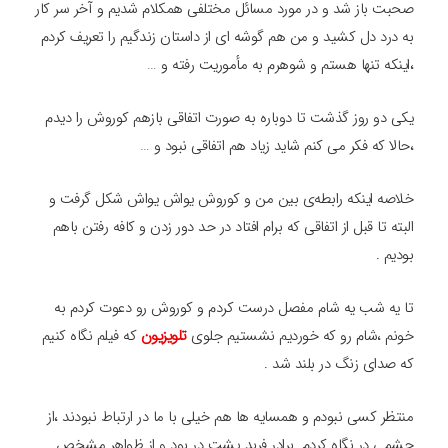
صحبت باز شد و در مورد مسائل مختلفی همکلام شدیم و آخر سر کار
به درد دل کشید و من هم گوشه ای از داستان زندگیم را تعریف کردم
،اینکه تنها هستم و شوهرم به مأموریت رفته و …
یکی دو روز گذشت تا دوباره به صورت اتفاقی بازهم کوروش را دیدم
،حالا که فکر می کنم شاید زیاد هم اتفاقی نبود و …
خلاصه اینکه رابطه‌ی بین من و کوروش یواش یواش شکل گرفت و
البته تا قبل از اتفاقی که برام افتاد در حد دور زدن و کافه رفتن باهم
بودیم .
تا یه شب یه شام مفصل درست کردم و کوروش رو دعوت کردم به
خونم ،شام رو که خوردیم نشستیم جلوی
تلویزیون
که فیلم نگاه کنیم
که صدای زنگ در بلند شد .
منتظر کسی نبودم و همسایه ها هم خیلی با ما در ارتباط نبودند ،از
چشمی در نگاه کردم .برادر فربد پشت در بود و از ظواهر مشخص