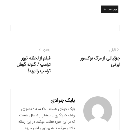
برچسب‌ها:
راهبری
نوشته
نوشته
قبلی
بعدی
نوشته
قبلی:
بعدی:
جزئیاتی از مرگ بوکسور
فیلم از لحظه ترور
ایرانی
ترامپ / گلوله گوش
ترامپ را برید!
بابک جوادی
بابک جوادی هستم . 28 ساله دانشجوی
رشته خبرنگاری ... بیشتر از 5 سال هست
که در این حوزه فعالت میکنم. در این رسانه
تلاش میکنم تا به روزترین اخبار حوزه