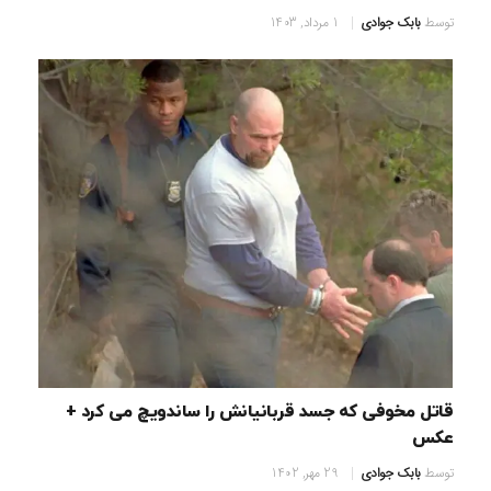
توسط
بابک جوادی
1 مرداد, 1403
قاتل مخوفی که جسد قربانیانش را ساندویچ می کرد +
عکس
توسط
بابک جوادی
29 مهر, 1402