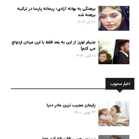
برهنگی به بهانه آزادی؛ ریحانه پارسا در ترکیه
برهنه شد
29 آذر, 1403
جنیفر لوپز: از این به بعد فقط با این مردان ازدواج
می کنم!
18 آبان, 1403
اخبار محبوب
زایمان عجیب ترین مادر دنیا
23 بهمن, 1400
پیرزن روسی 68 ساله آدم خوار