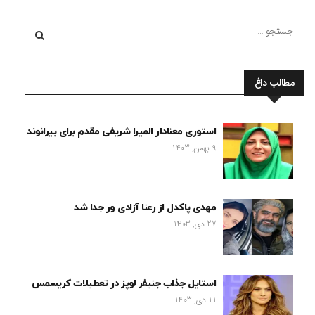
مطالب داغ
استوری معنادار المیرا شریفی مقدم برای بیرانوند
9 بهمن, 1403
مهدی پاکدل از رعنا آزادی ور جدا شد
27 دی, 1403
استایل جذاب جنیفر لوپز در تعطیلات کریسمس
11 دی, 1403