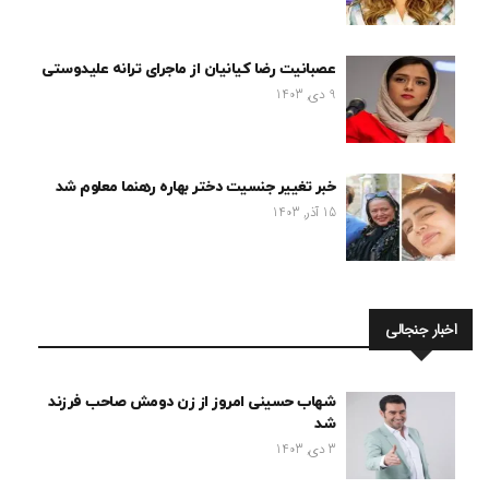
عصبانیت رضا کیانیان از ماجرای ترانه علیدوستی
9 دی, 1403
خبر تغییر جنسیت دختر بهاره رهنما معلوم شد
15 آذر, 1403
اخبار جنجالی
شهاب حسینی امروز از زن دومش صاحب فرزند
شد
3 دی, 1403