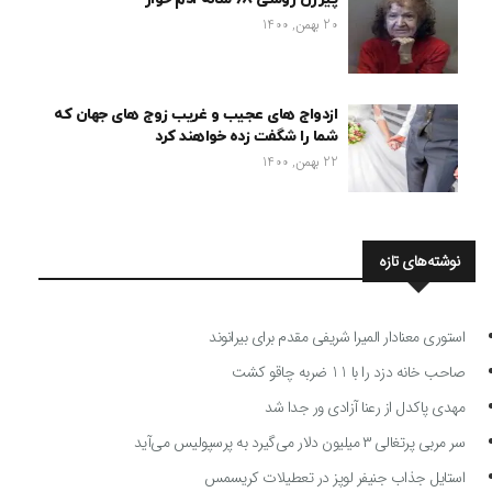
20 بهمن, 1400
ازدواج های عجیب و غریب زوج های جهان که
شما را شگفت زده خواهند کرد
22 بهمن, 1400
نوشته‌های تازه
استوری معنادار المیرا شریفی مقدم برای بیرانوند
صاحب خانه دزد را با 11 ضربه چاقو کشت
مهدی پاکدل از رعنا آزادی ور جدا شد
سر مربی پرتغالی ۳ میلیون دلار می‌گیرد به پرسپولیس می‌آید
استایل جذاب جنیفر لوپز در تعطیلات کریسمس