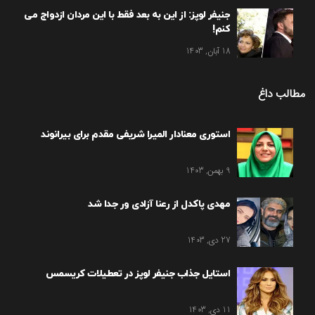
جنیفر لوپز: از این به بعد فقط با این مردان ازدواج می
کنم!
18 آبان, 1403
مطالب داغ
استوری معنادار المیرا شریفی مقدم برای بیرانوند
9 بهمن, 1403
مهدی پاکدل از رعنا آزادی ور جدا شد
27 دی, 1403
استایل جذاب جنیفر لوپز در تعطیلات کریسمس
11 دی, 1403