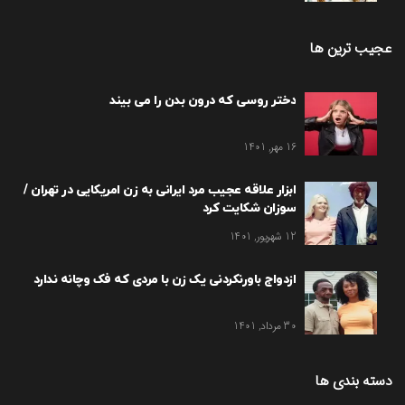
عجیب ترین ها
دختر روسی که درون بدن را می بیند
16 مهر, 1401
ابزار علاقه عجیب مرد ایرانی به زن امریکایی در تهران /
سوزان شکایت کرد
12 شهریور, 1401
ازدواج باورنکردنی یک زن با مردی که فک وچانه ندارد
30 مرداد, 1401
دسته بندی ها