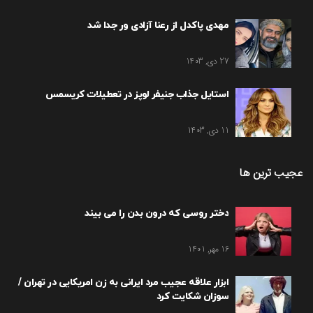
مهدی پاکدل از رعنا آزادی ور جدا شد
27 دی, 1403
استایل جذاب جنیفر لوپز در تعطیلات کریسمس
11 دی, 1403
عجیب ترین ها
دختر روسی که درون بدن را می بیند
16 مهر, 1401
ابزار علاقه عجیب مرد ایرانی به زن امریکایی در تهران /
سوزان شکایت کرد