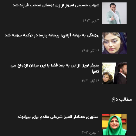
شهاب حسینی امروز از زن دومش صاحب فرزند شد
3 دی, 1403
برهنگی به بهانه آزادی؛ ریحانه پارسا در ترکیه برهنه شد
29 آذر, 1403
جنیفر لوپز: از این به بعد فقط با این مردان ازدواج می
کنم!
18 آبان, 1403
مطالب داغ
استوری معنادار المیرا شریفی مقدم برای بیرانوند
9 بهمن, 1403