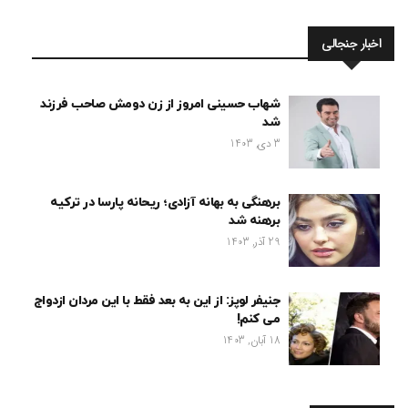
اخبار جنجالی
شهاب حسینی امروز از زن دومش صاحب فرزند
شد
3 دی, 1403
برهنگی به بهانه آزادی؛ ریحانه پارسا در ترکیه
برهنه شد
29 آذر, 1403
جنیفر لوپز: از این به بعد فقط با این مردان ازدواج
می کنم!
18 آبان, 1403