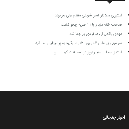
استوری معنادار المیرا شریفی مقدم برای بیرانوند
صاحب خانه دزد را با 11 ضربه چاقو کشت
مهدی پاکدل از رعنا آزادی ور جدا شد
سر مربی پرتغالی ۳ میلیون دلار می‌گیرد به پرسپولیس می‌آید
استایل جذاب جنیفر لوپز در تعطیلات کریسمس
اخبار جنجالی