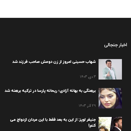
اخبار جنجالی
شهاب حسینی امروز از زن دومش صاحب فرزند شد
3 دی, 1403
برهنگی به بهانه آزادی؛ ریحانه پارسا در ترکیه برهنه شد
29 آذر, 1403
جنیفر لوپز: از این به بعد فقط با این مردان ازدواج می
کنم!