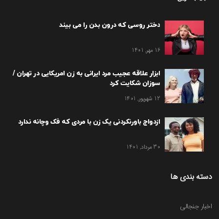
دختر روسی که درون بدن را می بیند
16 مهر, 1401
ابزار علاقه عجیب مرد ایرانی به زن امریکایی در تهران /
سوزان شکایت کرد
12 شهریور, 1401
ازدواج باورنکردنی یک زن با مردی که فک وچانه ندارد
30 مرداد, 1401
دسته بندی ها
اخبار جنجالی