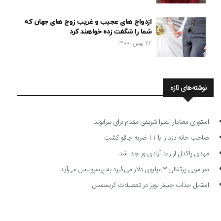
ازدواج های عجیب و غریب زوج های جهان که
شما را شگفت زده خواهند کرد
22 بهمن, 1400
نوشته‌های تازه
استوری معنادار المیرا شریفی مقدم برای بیرانوند
صاحب خانه دزد را با 11 ضربه چاقو کشت
مهدی پاکدل از رعنا آزادی ور جدا شد
سر مربی پرتغالی ۳ میلیون دلار می‌گیرد به پرسپولیس می‌آید
استایل جذاب جنیفر لوپز در تعطیلات کریسمس