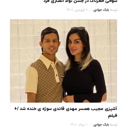
شوخی خطرناک در جشن تولد انصاری فرد
توسط
بابک جوادی
9 فروردین, 1401
آشپزی عجیب همسر مهدی قائدی سوژه ی خنده شد /+
فیلم
توسط
بابک جوادی
1 مرداد, 1401