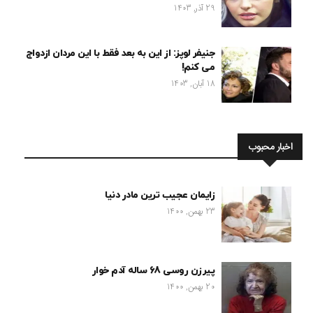
29 آذر, 1403
جنیفر لوپز: از این به بعد فقط با این مردان ازدواج
می کنم!
18 آبان, 1403
اخبار محبوب
زایمان عجیب ترین مادر دنیا
23 بهمن, 1400
پیرزن روسی 68 ساله آدم خوار
20 بهمن, 1400