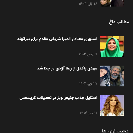
18 آبان, 1403
مطالب داغ
استوری معنادار المیرا شریفی مقدم برای بیرانوند
9 بهمن, 1403
مهدی پاکدل از رعنا آزادی ور جدا شد
27 دی, 1403
استایل جذاب جنیفر لوپز در تعطیلات کریسمس
11 دی, 1403
عجیب ترین ها