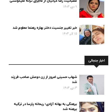
عصبانیت رضا کیانیان از ماجرای ترانه علیدوستی
9 دی, 1403
خبر تغییر جنسیت دختر بهاره رهنما معلوم شد
15 آذر, 1403
اخبار جنجالی
شهاب حسینی امروز از زن دومش صاحب فرزند
شد
3 دی, 1403
برهنگی به بهانه آزادی؛ ریحانه پارسا در ترکیه
برهنه شد