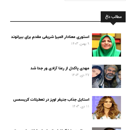
مطالب داغ
استوری معنادار المیرا شریفی مقدم برای بیرانوند
9 بهمن, 1403
مهدی پاکدل از رعنا آزادی ور جدا شد
27 دی, 1403
استایل جذاب جنیفر لوپز در تعطیلات کریسمس
11 دی, 1403