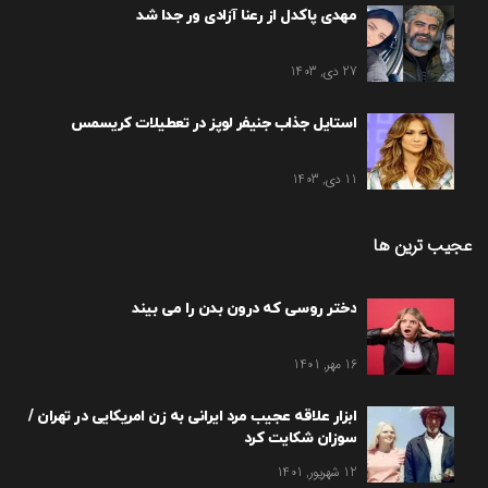
مهدی پاکدل از رعنا آزادی ور جدا شد
27 دی, 1403
استایل جذاب جنیفر لوپز در تعطیلات کریسمس
11 دی, 1403
عجیب ترین ها
دختر روسی که درون بدن را می بیند
16 مهر, 1401
ابزار علاقه عجیب مرد ایرانی به زن امریکایی در تهران /
سوزان شکایت کرد
12 شهریور, 1401