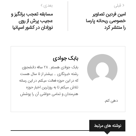
راهبری
نوشته
نوشته
قبلی
بعدی
نوشته
قبلی:
بعدی:
امین فردین تصاویر
مسابقه تعجب برانگیز و
خصوصی ریحانه پارسا
عجیب پرش از روی
را منتشر کرد
نوزادان در کشور اسپانیا
بابک جوادی
بابک جوادی هستم . 28 ساله دانشجوی
رشته خبرنگاری ... بیشتر از 5 سال هست
که در این حوزه فعالت میکنم. در این رسانه
تلاش میکنم تا به روزترین اخبار حوزه
هنرمندان و تمامی حواشی آن را پوشش
دهی کنم.
نوشته های مرتبط