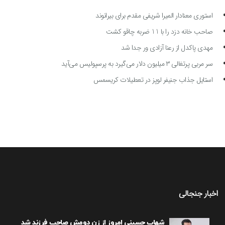
استوری معنادار المیرا شریفی مقدم برای بیرانوند
صاحب خانه دزد را با 11 ضربه چاقو کشت
مهدی پاکدل از رعنا آزادی ور جدا شد
سر مربی پرتغالی ۳ میلیون دلار می‌گیرد به پرسپولیس می‌آید
استایل جذاب جنیفر لوپز در تعطیلات کریسمس
اخبار جنجالی
شهاب حسینی امروز از زن دومش صاحب فرزند شد