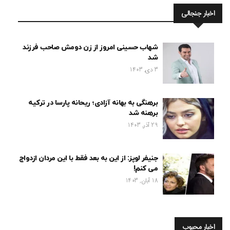
اخبار جنجالی
شهاب حسینی امروز از زن دومش صاحب فرزند
شد
3 دی, 1403
برهنگی به بهانه آزادی؛ ریحانه پارسا در ترکیه
برهنه شد
29 آذر, 1403
جنیفر لوپز: از این به بعد فقط با این مردان ازدواج
می کنم!
18 آبان, 1403
اخبار محبوب