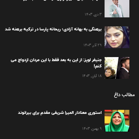
3 دی, 1403
برهنگی به بهانه آزادی؛ ریحانه پارسا در ترکیه برهنه شد
29 آذر, 1403
جنیفر لوپز: از این به بعد فقط با این مردان ازدواج می
کنم!
18 آبان, 1403
مطالب داغ
استوری معنادار المیرا شریفی مقدم برای بیرانوند
9 بهمن, 1403