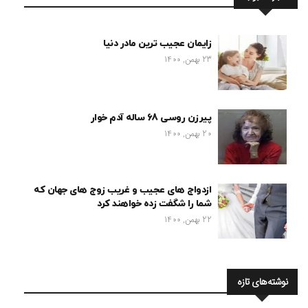
زایمان عجیب ترین مادر دنیا
23 بهمن, 1400
پیرزن روسی 68 ساله آدم خوار
20 بهمن, 1400
ازدواج های عجیب و غریب زوج های جهان که
شما را شگفت زده خواهند کرد
22 بهمن, 1400
نوشته‌های تازه