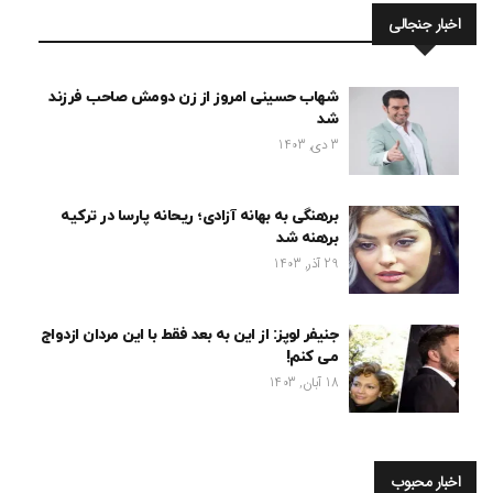
اخبار جنجالی
شهاب حسینی امروز از زن دومش صاحب فرزند
شد
3 دی, 1403
برهنگی به بهانه آزادی؛ ریحانه پارسا در ترکیه
برهنه شد
29 آذر, 1403
جنیفر لوپز: از این به بعد فقط با این مردان ازدواج
می کنم!
18 آبان, 1403
اخبار محبوب