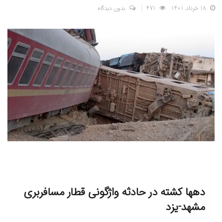
18 خرداد, 1401
471
بدون دیدگاه
دهها کشته در حادثه واژگونی قطار مسافربری
مشهد-یزد