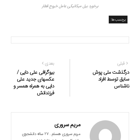
برخورد بیل میکانیکی عامل خروج قطار
برچسب‌ها:
راهبری
نوشته
نوشته
قبلی
بعدی
نوشته
قبلی:
بعدی:
درگذشت ملی پوش
بیوگرافی علی دایی /
سابق توسط افراد
عکسهای جدید علی
ناشناس
دایی به همراه همسر و
فرزندانش
مریم سروری
مریم سروری هستم . 27 ساله دانشجوی