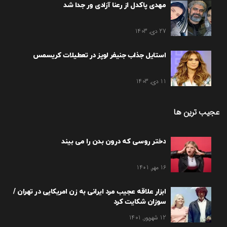
مهدی پاکدل از رعنا آزادی ور جدا شد
27 دی, 1403
استایل جذاب جنیفر لوپز در تعطیلات کریسمس
11 دی, 1403
عجیب ترین ها
دختر روسی که درون بدن را می بیند
16 مهر, 1401
ابزار علاقه عجیب مرد ایرانی به زن امریکایی در تهران /
سوزان شکایت کرد
12 شهریور, 1401