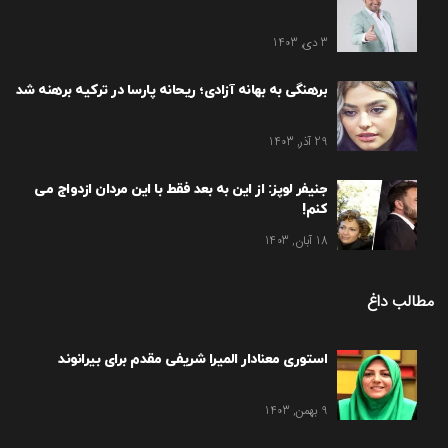
3 دی, 1403
برهنگی به بهانه آزادی؛ ریحانه پارسا در ترکیه برهنه شد
29 آذر, 1403
جنیفر لوپز: از این به بعد فقط با این مردان ازدواج می
کنم!
18 آبان, 1403
مطالب داغ
استوری معنادار المیرا شریفی مقدم برای بیرانوند
9 بهمن, 1403