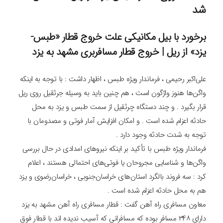
شد
برخورد با بیل مکانیکی علت خروج قطار «طبس-
یزد» از ریل | خروج قطار مسافربری مشهد به یزد
علی‌اکبر رحیمی ، فرماندار ویژه طبس ، اظهار داشت : با توجه به اینکه
واگن‌ها هنوز واژگون است ، هم چنین باید به وسیله جرثقیل روی ریل
قرار بگیرد . و چند دستگاه چرثقیل از سمت طبس و یزد به محل
حادثه اعزام شده است . و امکان افزایش آمار فوتی و مصدومان با
توجه به شدت حادثه وجود دارد .
فرماندار ویژه طبس با تأکید بر اینکه نیرو‌های امدادی در حال بررسی
واگن‌ها و شناسایی مجروحان یا فوتی‌های احتمالی هستند ، اعلام
کرد : سه فروند بالگرد استان‌های خراسان‌جنوبی ، خراسان‌رضوی و یزد
هم به محل حادثه اعزام شده است .
معاون مسافری راه آهن گفت : قطار مسافری راه آهن مشهد به یزد
دارای ۳۴۸ مسافر بوده که مسافرانی که آسیب ندیده اند با قطار فوق