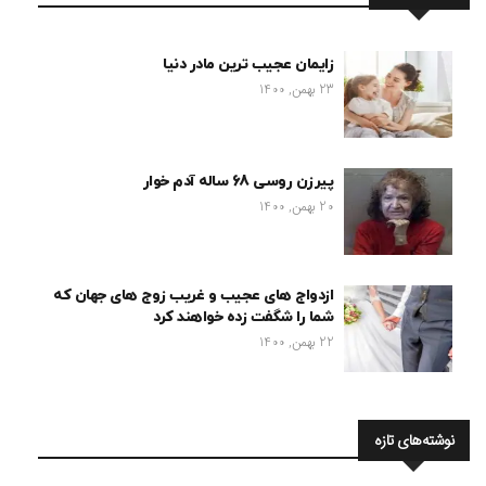
زایمان عجیب ترین مادر دنیا
23 بهمن, 1400
پیرزن روسی 68 ساله آدم خوار
20 بهمن, 1400
ازدواج های عجیب و غریب زوج های جهان که
شما را شگفت زده خواهند کرد
22 بهمن, 1400
نوشته‌های تازه