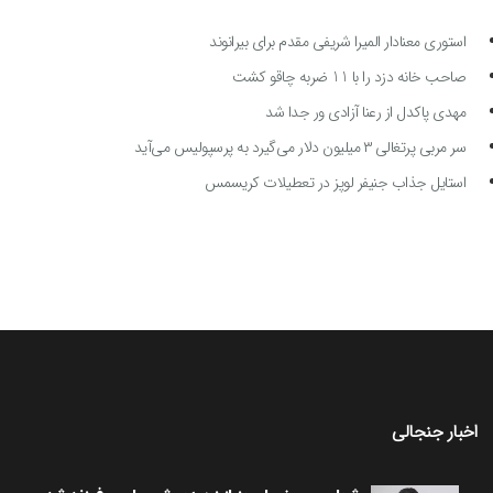
استوری معنادار المیرا شریفی مقدم برای بیرانوند
صاحب خانه دزد را با 11 ضربه چاقو کشت
مهدی پاکدل از رعنا آزادی ور جدا شد
سر مربی پرتغالی ۳ میلیون دلار می‌گیرد به پرسپولیس می‌آید
استایل جذاب جنیفر لوپز در تعطیلات کریسمس
اخبار جنجالی