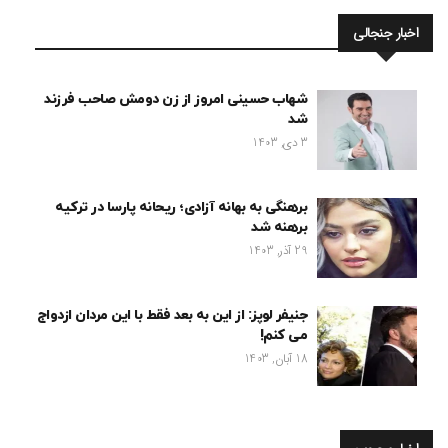
اخبار جنجالی
شهاب حسینی امروز از زن دومش صاحب فرزند
شد
3 دی, 1403
برهنگی به بهانه آزادی؛ ریحانه پارسا در ترکیه
برهنه شد
29 آذر, 1403
جنیفر لوپز: از این به بعد فقط با این مردان ازدواج
می کنم!
18 آبان, 1403