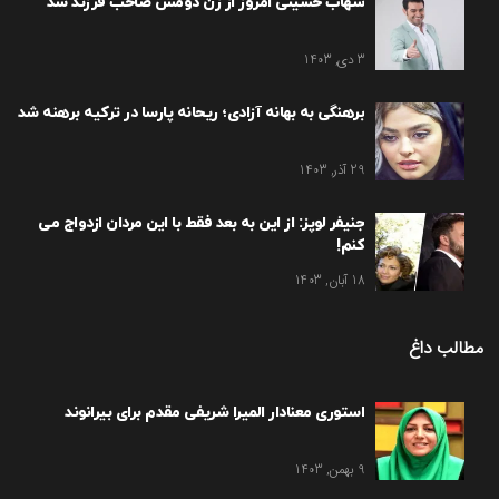
شهاب حسینی امروز از زن دومش صاحب فرزند شد
3 دی, 1403
برهنگی به بهانه آزادی؛ ریحانه پارسا در ترکیه برهنه شد
29 آذر, 1403
جنیفر لوپز: از این به بعد فقط با این مردان ازدواج می
کنم!
18 آبان, 1403
مطالب داغ
استوری معنادار المیرا شریفی مقدم برای بیرانوند
9 بهمن, 1403