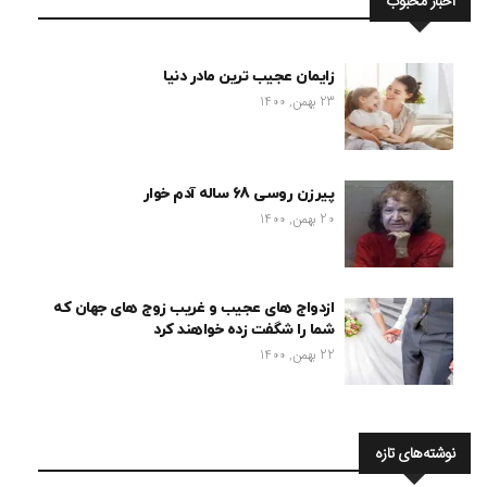
اخبار محبوب
زایمان عجیب ترین مادر دنیا
23 بهمن, 1400
پیرزن روسی 68 ساله آدم خوار
20 بهمن, 1400
ازدواج های عجیب و غریب زوج های جهان که
شما را شگفت زده خواهند کرد
22 بهمن, 1400
نوشته‌های تازه