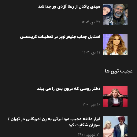
مهدی پاکدل از رعنا آزادی ور جدا شد
27 دی, 1403
استایل جذاب جنیفر لوپز در تعطیلات کریسمس
11 دی, 1403
عجیب ترین ها
دختر روسی که درون بدن را می بیند
16 مهر, 1401
ابزار علاقه عجیب مرد ایرانی به زن امریکایی در تهران /
سوزان شکایت کرد
12 شهریور, 1401