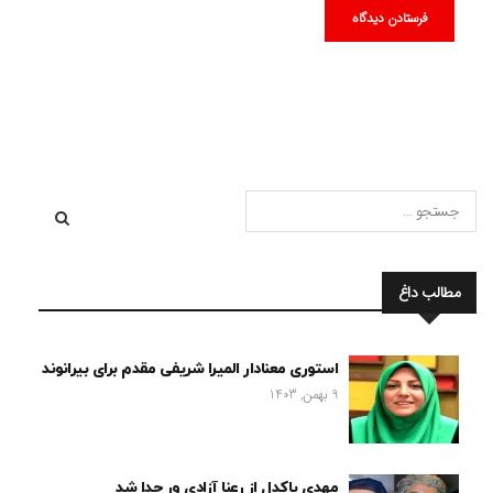
مطالب داغ
استوری معنادار المیرا شریفی مقدم برای بیرانوند
9 بهمن, 1403
مهدی پاکدل از رعنا آزادی ور جدا شد