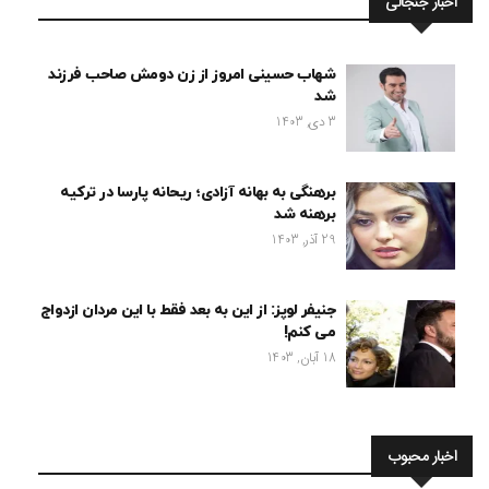
اخبار جنجالی
شهاب حسینی امروز از زن دومش صاحب فرزند
شد
3 دی, 1403
برهنگی به بهانه آزادی؛ ریحانه پارسا در ترکیه
برهنه شد
29 آذر, 1403
جنیفر لوپز: از این به بعد فقط با این مردان ازدواج
می کنم!
18 آبان, 1403
اخبار محبوب