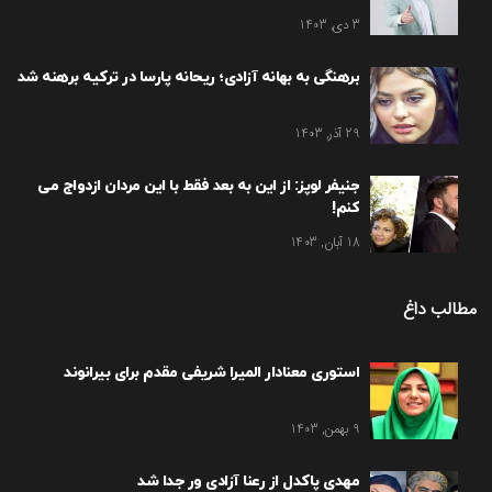
3 دی, 1403
برهنگی به بهانه آزادی؛ ریحانه پارسا در ترکیه برهنه شد
29 آذر, 1403
جنیفر لوپز: از این به بعد فقط با این مردان ازدواج می
کنم!
18 آبان, 1403
مطالب داغ
استوری معنادار المیرا شریفی مقدم برای بیرانوند
9 بهمن, 1403
مهدی پاکدل از رعنا آزادی ور جدا شد