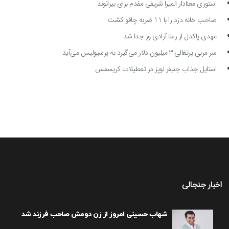
استوری معنادار المیرا شریفی مقدم برای بیرانوند
صاحب خانه دزد را با 11 ضربه چاقو کشت
مهدی پاکدل از رعنا آزادی ور جدا شد
سر مربی پرتغالی ۳ میلیون دلار می‌گیرد به پرسپولیس می‌آید
استایل جذاب جنیفر لوپز در تعطیلات کریسمس
اخبار جنجالی
شهاب حسینی امروز از زن دومش صاحب فرزند شد