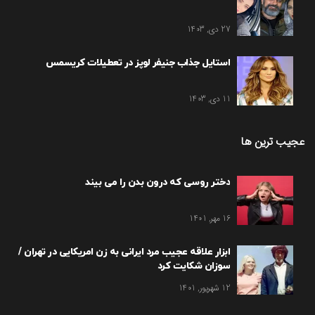
27 دی, 1403
استایل جذاب جنیفر لوپز در تعطیلات کریسمس
11 دی, 1403
عجیب ترین ها
دختر روسی که درون بدن را می بیند
16 مهر, 1401
ابزار علاقه عجیب مرد ایرانی به زن امریکایی در تهران /
سوزان شکایت کرد
12 شهریور, 1401