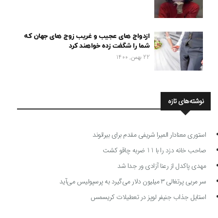
ازدواج های عجیب و غریب زوج های جهان که
شما را شگفت زده خواهند کرد
22 بهمن, 1400
نوشته‌های تازه
استوری معنادار المیرا شریفی مقدم برای بیرانوند
صاحب خانه دزد را با 11 ضربه چاقو کشت
مهدی پاکدل از رعنا آزادی ور جدا شد
سر مربی پرتغالی ۳ میلیون دلار می‌گیرد به پرسپولیس می‌آید
استایل جذاب جنیفر لوپز در تعطیلات کریسمس