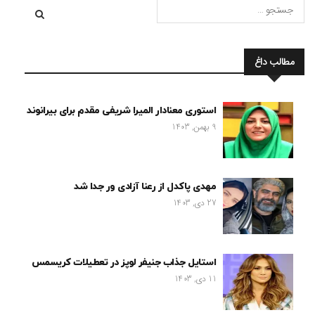
مطالب داغ
استوری معنادار المیرا شریفی مقدم برای بیرانوند
9 بهمن, 1403
مهدی پاکدل از رعنا آزادی ور جدا شد
27 دی, 1403
استایل جذاب جنیفر لوپز در تعطیلات کریسمس
11 دی, 1403