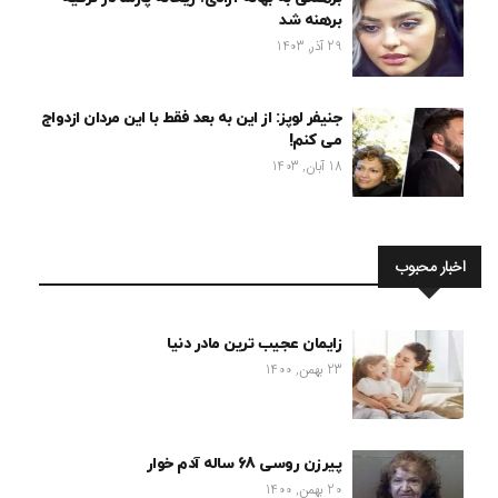
برهنه شد
29 آذر, 1403
جنیفر لوپز: از این به بعد فقط با این مردان ازدواج
می کنم!
18 آبان, 1403
اخبار محبوب
زایمان عجیب ترین مادر دنیا
23 بهمن, 1400
پیرزن روسی 68 ساله آدم خوار
20 بهمن, 1400