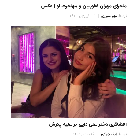
ماجرای مهران غفوریان و مهاجرت او | عکس
توسط
مریم سروری
23 فروردین, 1402
افشاگری دختر علی دایی بر علیه پدرش
توسط
بابک جوادی
15 خرداد, 1401