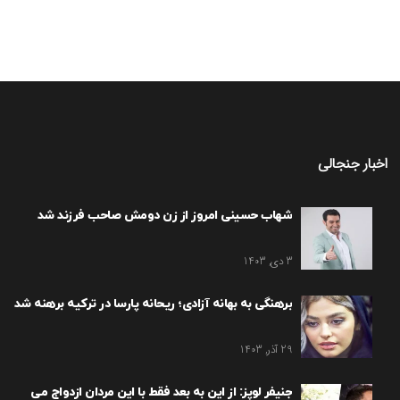
اخبار جنجالی
شهاب حسینی امروز از زن دومش صاحب فرزند شد
3 دی, 1403
برهنگی به بهانه آزادی؛ ریحانه پارسا در ترکیه برهنه شد
29 آذر, 1403
جنیفر لوپز: از این به بعد فقط با این مردان ازدواج می