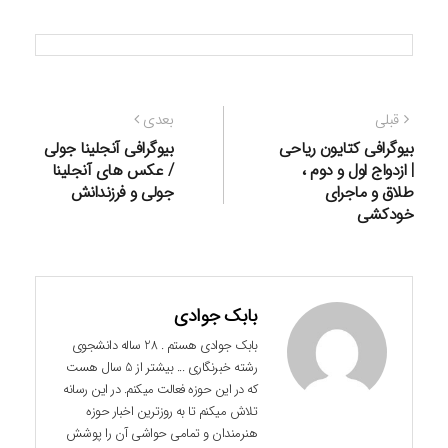
راهبری
نوشته
نوشته
قبلی
بعدی
نوشته
قبلی:
بعدی:
بیوگرافی کتایون ریاحی
بیوگرافی آنجلینا جولی
| ازدواج اول و دوم ،
/ عکس های آنجلینا
طلاق و ماجرای
جولی و فرزندانش
خودکشی
بابک جوادی
بابک جوادی هستم . 28 ساله دانشجوی
رشته خبرنگاری ... بیشتر از 5 سال هست
که در این حوزه فعالت میکنم. در این رسانه
تلاش میکنم تا به روزترین اخبار حوزه
هنرمندان و تمامی حواشی آن را پوشش