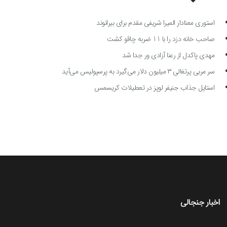
استوری معنادار المیرا شریفی مقدم برای بیرانوند
صاحب خانه دزد را با 11 ضربه چاقو کشت
مهدی پاکدل از رعنا آزادی ور جدا شد
سر مربی پرتغالی ۳ میلیون دلار می‌گیرد به پرسپولیس می‌آید
استایل جذاب جنیفر لوپز در تعطیلات کریسمس
اخبار جنجالی