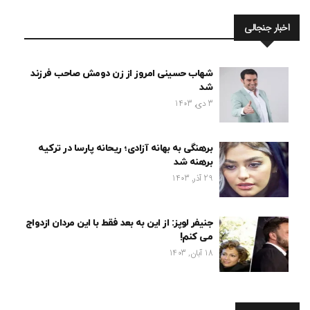
اخبار جنجالی
شهاب حسینی امروز از زن دومش صاحب فرزند
شد
3 دی, 1403
برهنگی به بهانه آزادی؛ ریحانه پارسا در ترکیه
برهنه شد
29 آذر, 1403
جنیفر لوپز: از این به بعد فقط با این مردان ازدواج
می کنم!
18 آبان, 1403