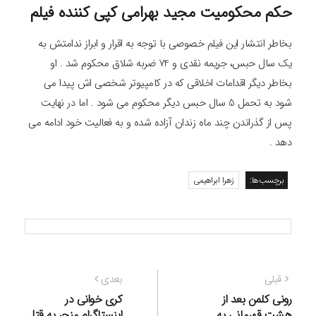
حکم محکومیت مجید بهرامی کپی کننده فیلم
بخاطر انتشار این فیلم خصوصی با توجه به اقرار و ابراز ندامتش به
یک سال حبس، جریمه نقدی و 74 ضربه شلاق محکوم شد . او
بخاطر دیگر اقدامات اخلاقی که در کامپیوتر شخصی اش پیدا می
شود به تحمل 5 سال حبس دیگر محکوم می شود . اما در نهایت
پس از گذراندن چند ماه زندان آزاده شده و به فعالیت خود ادامه می
دهد .
برچسب‌ها:
زهرا ابراهیمی
راهبری
نوشته
نوشته
قبلی
بعدی
نوشته
قبلی:
بعدی:
رونی کلمن بعد از
کری خوانی در
هشت قهرمانی به
اینستاگرام منجر به قتل