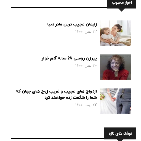
اخبار محبوب
زایمان عجیب ترین مادر دنیا
23 بهمن, 1400
پیرزن روسی 68 ساله آدم خوار
20 بهمن, 1400
ازدواج های عجیب و غریب زوج های جهان که
شما را شگفت زده خواهند کرد
22 بهمن, 1400
نوشته‌های تازه