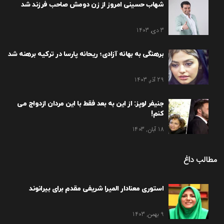
شهاب حسینی امروز از زن دومش صاحب فرزند شد
3 دی, 1403
برهنگی به بهانه آزادی؛ ریحانه پارسا در ترکیه برهنه شد
29 آذر, 1403
جنیفر لوپز: از این به بعد فقط با این مردان ازدواج می
کنم!
18 آبان, 1403
مطالب داغ
استوری معنادار المیرا شریفی مقدم برای بیرانوند
9 بهمن, 1403