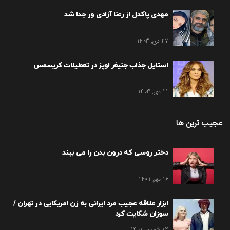
مهدی پاکدل از رعنا آزادی ور جدا شد
27 دی, 1403
استایل جذاب جنیفر لوپز در تعطیلات کریسمس
11 دی, 1403
عجیب ترین ها
دختر روسی که درون بدن را می بیند
16 مهر, 1401
ابزار علاقه عجیب مرد ایرانی به زن امریکایی در تهران /
سوزان شکایت کرد
12 شهریور, 1401