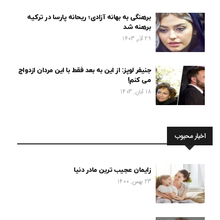
برهنگی به بهانه آزادی؛ ریحانه پارسا در ترکیه
برهنه شد
29 آذر, 1403
جنیفر لوپز: از این به بعد فقط با این مردان ازدواج
می کنم!
18 آبان, 1403
اخبار محبوب
زایمان عجیب ترین مادر دنیا
23 بهمن, 1400