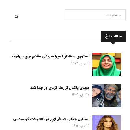
مطالب داغ
استوری معنادار المیرا شریفی مقدم برای بیرانوند
9 بهمن, 1403
مهدی پاکدل از رعنا آزادی ور جدا شد
27 دی, 1403
استایل جذاب جنیفر لوپز در تعطیلات کریسمس
11 دی, 1403