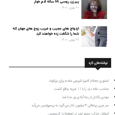
پیرزن روسی 68 ساله آدم خوار
20 بهمن, 1400
ازدواج های عجیب و غریب زوج های جهان که
شما را شگفت زده خواهند کرد
22 بهمن, 1400
نوشته‌های تازه
استوری معنادار المیرا شریفی مقدم برای بیرانوند
صاحب خانه دزد را با 11 ضربه چاقو کشت
مهدی پاکدل از رعنا آزادی ور جدا شد
سر مربی پرتغالی ۳ میلیون دلار می‌گیرد به پرسپولیس می‌آید
استایل جذاب جنیفر لوپز در تعطیلات کریسمس