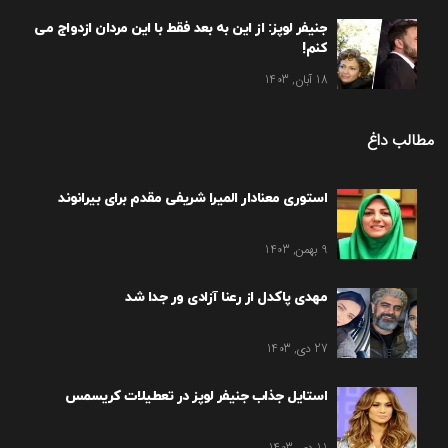
جنیفر لوپز: از این به بعد فقط با این مردان ازدواج می
کنم!
18 آبان, 1403
مطالب داغ
استوری معنادار المیرا شریفی مقدم برای بیرانوند
9 بهمن, 1403
مهدی پاکدل از رعنا آزادی ور جدا شد
27 دی, 1403
استایل جذاب جنیفر لوپز در تعطیلات کریسمس
11 دی, 1403