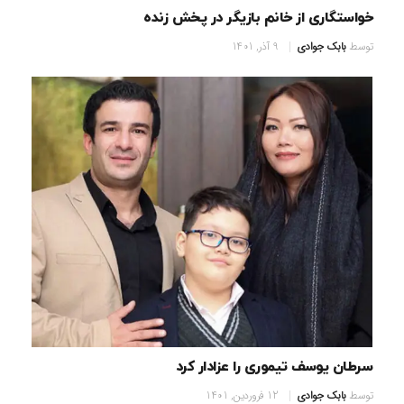
خواستگاری از خانم بازیگر در پخش زنده
توسط
بابک جوادی
9 آذر, 1401
سرطان یوسف تیموری را عزادار کرد
توسط
بابک جوادی
12 فروردین, 1401