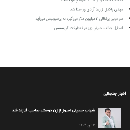
صاحب خانه دزد را با 11 ضربه چاقو کشت
مهدی پاکدل از رعنا آزادی ور جدا شد
سر مربی پرتغالی ۳ میلیون دلار می‌گیرد به پرسپولیس می‌آید
استایل جذاب جنیفر لوپز در تعطیلات کریسمس
اخبار جنجالی
شهاب حسینی امروز از زن دومش صاحب فرزند شد
3 دی, 1403