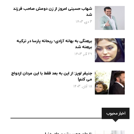
شهاب حسینی امروز از زن دومش صاحب فرزند
شد
3 دی, 1403
برهنگی به بهانه آزادی؛ ریحانه پارسا در ترکیه
برهنه شد
29 آذر, 1403
جنیفر لوپز: از این به بعد فقط با این مردان ازدواج
می کنم!
18 آبان, 1403
اخبار محبوب