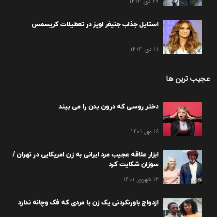
27 دی, 1403
استایل جذاب جنیفر لوپز در تعطیلات کریسمس
11 دی, 1403
عجیب ترین ها
دختر روسی که درون بدن را می بیند
16 مهر, 1401
ابزار علاقه عجیب مرد ایرانی به زن امریکایی در تهران /
سوزان شکایت کرد
12 شهریور, 1401
ازدواج باورنکردنی یک زن با مردی که فک وچانه ندارد