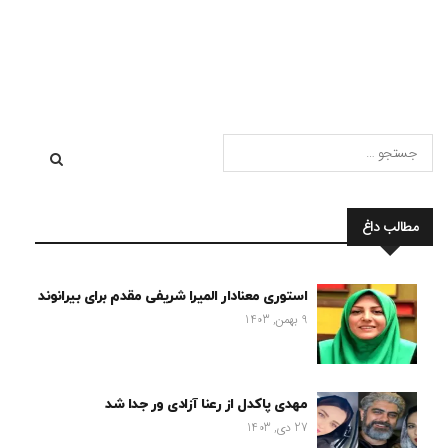
مطالب داغ
استوری معنادار المیرا شریفی مقدم برای بیرانوند
9 بهمن, 1403
مهدی پاکدل از رعنا آزادی ور جدا شد
27 دی, 1403