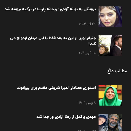
برهنگی به بهانه آزادی؛ ریحانه پارسا در ترکیه برهنه شد
29 آذر, 1403
جنیفر لوپز: از این به بعد فقط با این مردان ازدواج می
کنم!
18 آبان, 1403
مطالب داغ
استوری معنادار المیرا شریفی مقدم برای بیرانوند
9 بهمن, 1403
مهدی پاکدل از رعنا آزادی ور جدا شد