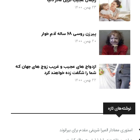
زایمان عجیب ترین مادر دنیا
23 بهمن, 1400
پیرزن روسی 68 ساله آدم خوار
20 بهمن, 1400
ازدواج های عجیب و غریب زوج های جهان که
شما را شگفت زده خواهند کرد
22 بهمن, 1400
نوشته‌های تازه
استوری معنادار المیرا شریفی مقدم برای بیرانوند