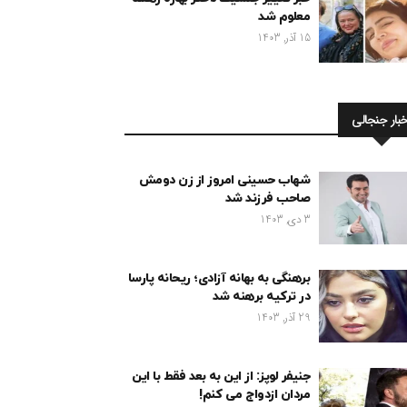
معلوم شد
15 آذر, 1403
خبار جنجالی
شهاب حسینی امروز از زن دومش
صاحب فرزند شد
3 دی, 1403
برهنگی به بهانه آزادی؛ ریحانه پارسا
در ترکیه برهنه شد
29 آذر, 1403
جنیفر لوپز: از این به بعد فقط با این
مردان ازدواج می کنم!