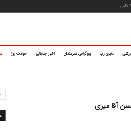
ر/ عکس
رزشی
دنیای رپ
بیوگرافی هنرمندان
اخبار جنجالی
حوادث روز
مط
سن آقا میری
م