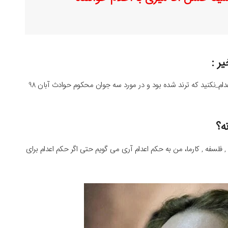
ر :
شهره قمر بر خلاف دیگر سلبریتی ها در واکنش به هشتگ #اعدام_نکنید که ترند شده بود و در مورد سه جوان محکوم حوادث آبان 98
ه؟
 فلسفه , کارما، من به حکم اعدام آری می گویم حتی اگر حکم اعدام برای