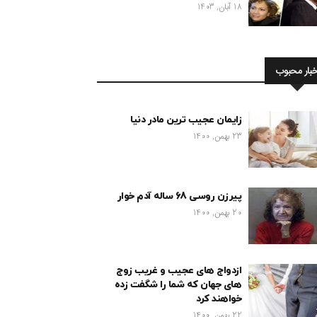
18 آبان, 1403
خبار محبوب
زایمان عجیب ترین مادر دنیا
23 بهمن, 1400
پیرزن روسی 68 ساله آدم خوار
20 بهمن, 1400
ازدواج های عجیب و غریب زوج
های جهان که شما را شگفت زده
خواهند کرد
22 بهمن, 1400