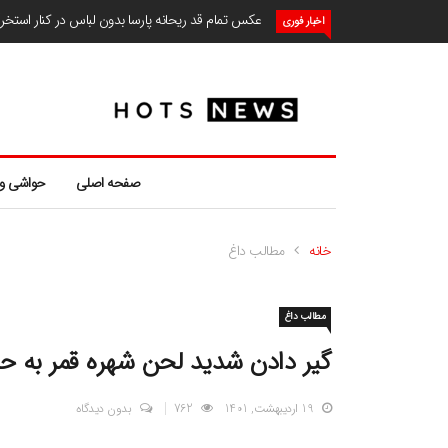
عکس تمام قد ریحانه پارسا بدون لباس در کنار استخ
اخبار فوری
صفحه اصلی
حواشی و
خانه
مطالب داغ
مطالب داغ
گیر دادن شدید لحن شهره قمر به ح
19 اردیبهشت, 1401
762
بدون دیدگاه