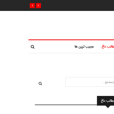
الب داغ
عجیب ترین ها
طالب داغ