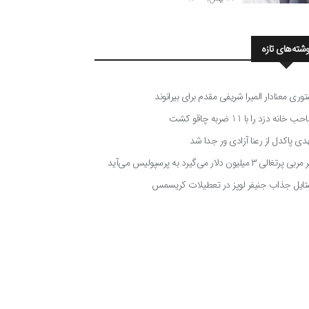
وشته‌های تازه
توری معنادار المیرا شریفی مقدم برای بیرانوند
 خانه دزد را با 11 ضربه چاقو کشت
دی پاکدل از رعنا آزادی ور جدا شد
ی پرتغالی ۳ میلیون دلار می‌گیرد به پرسپولیس می‌آید
تایل جذاب جنیفر لوپز در تعطیلات کریسمس