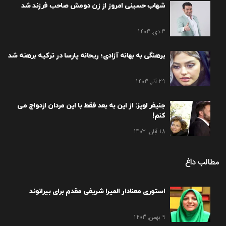
شهاب حسینی امروز از زن دومش صاحب فرزند شد
3 دی, 1403
برهنگی به بهانه آزادی؛ ریحانه پارسا در ترکیه برهنه شد
29 آذر, 1403
جنیفر لوپز: از این به بعد فقط با این مردان ازدواج می
کنم!
18 آبان, 1403
مطالب داغ
استوری معنادار المیرا شریفی مقدم برای بیرانوند
9 بهمن, 1403