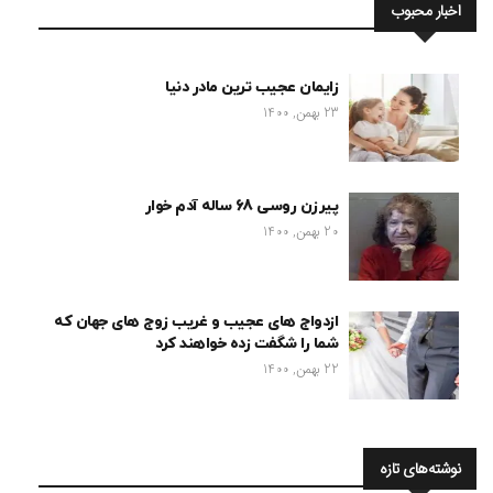
اخبار محبوب
زایمان عجیب ترین مادر دنیا
23 بهمن, 1400
پیرزن روسی 68 ساله آدم خوار
20 بهمن, 1400
ازدواج های عجیب و غریب زوج های جهان که
شما را شگفت زده خواهند کرد
22 بهمن, 1400
نوشته‌های تازه