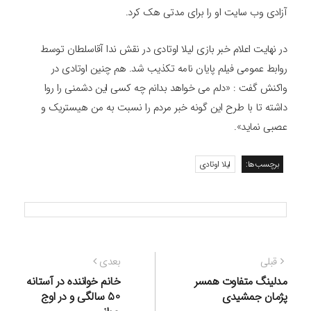
آزادی وب سایت او را برای مدتی هک کرد.
در نهایت اعلام خبر بازی لیلا اوتادی در نقش ندا آقاسلطان توسط
روابط عمومی فیلم پایان نامه تکذیب شد. هم چنین اوتادی در
واکنش گفت : «دلم می خواهد بدانم چه کسی این دشمنی را روا
داشته تا با طرح این گونه خبر مردم را نسبت به من هیستریک و
عصبی نماید».
برچسب‌ها:
لیلا اوتادی
راهبری
نوشته
نوشته
قبلی
بعدی
نوشته
قبلی:
بعدی:
مدلینگ متفاوت همسر
خانم خواننده در آستانه
پژمان جمشیدی
50 سالگی و در اوج