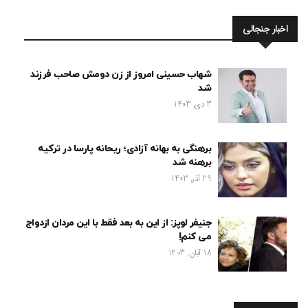
اخبار جنجالی
شهاب حسینی امروز از زن دومش صاحب فرزند
شد
3 دی, 1403
برهنگی به بهانه آزادی؛ ریحانه پارسا در ترکیه
برهنه شد
29 آذر, 1403
جنیفر لوپز: از این به بعد فقط با این مردان ازدواج
می کنم!
18 آبان, 1403