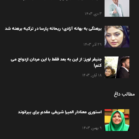
3 دی, 1403
برهنگی به بهانه آزادی؛ ریحانه پارسا در ترکیه برهنه شد
29 آذر, 1403
جنیفر لوپز: از این به بعد فقط با این مردان ازدواج می
کنم!
18 آبان, 1403
مطالب داغ
استوری معنادار المیرا شریفی مقدم برای بیرانوند
9 بهمن, 1403