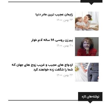
زایمان عجیب ترین مادر دنیا
23 بهمن, 1400
پیرزن روسی 68 ساله آدم خوار
20 بهمن, 1400
ازدواج های عجیب و غریب زوج های جهان که
شما را شگفت زده خواهند کرد
22 بهمن, 1400
نوشته‌های تازه