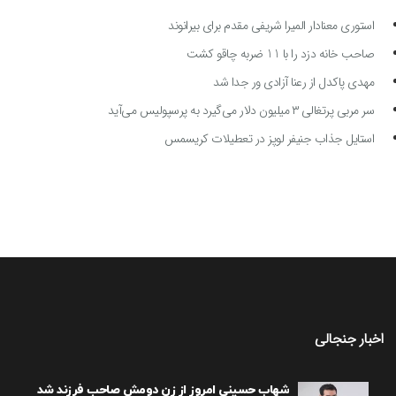
استوری معنادار المیرا شریفی مقدم برای بیرانوند
صاحب خانه دزد را با 11 ضربه چاقو کشت
مهدی پاکدل از رعنا آزادی ور جدا شد
سر مربی پرتغالی ۳ میلیون دلار می‌گیرد به پرسپولیس می‌آید
استایل جذاب جنیفر لوپز در تعطیلات کریسمس
اخبار جنجالی
شهاب حسینی امروز از زن دومش صاحب فرزند شد