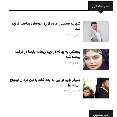
اخبار جنجالی
شهاب حسینی امروز از زن دومش صاحب فرزند
شد
3 دی, 1403
برهنگی به بهانه آزادی؛ ریحانه پارسا در ترکیه
برهنه شد
29 آذر, 1403
جنیفر لوپز: از این به بعد فقط با این مردان ازدواج
می کنم!
18 آبان, 1403
اخبار محبوب