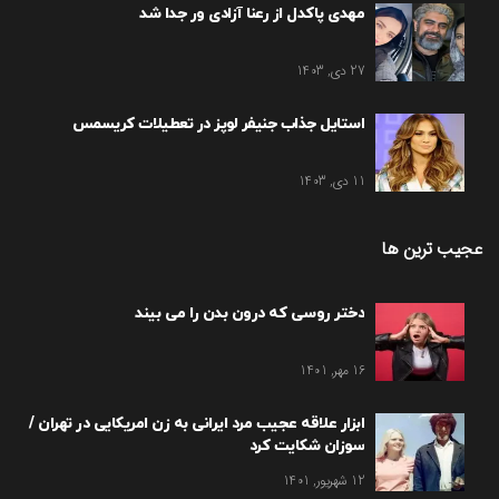
مهدی پاکدل از رعنا آزادی ور جدا شد
27 دی, 1403
استایل جذاب جنیفر لوپز در تعطیلات کریسمس
11 دی, 1403
عجیب ترین ها
دختر روسی که درون بدن را می بیند
16 مهر, 1401
ابزار علاقه عجیب مرد ایرانی به زن امریکایی در تهران /
سوزان شکایت کرد
12 شهریور, 1401