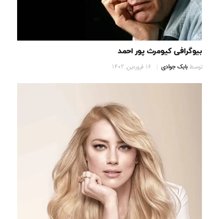
بیوگرافی کیومرث پور احمد
توسط
بابک جوادی
16 فروردین, 1402