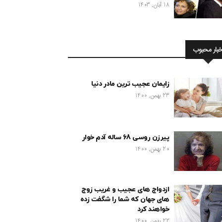
18 آبان, 1403
خبار محبوب
زایمان عجیب ترین مادر دنیا
23 بهمن, 1400
پیرزن روسی 68 ساله آدم خوار
20 بهمن, 1400
ازدواج های عجیب و غریب زوج
های جهان که شما را شگفت زده
خواهند کرد
22 بهمن, 1400