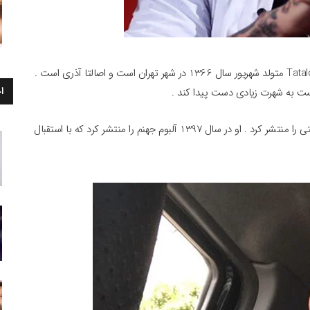
بیوگرافی امیر تتلو : امیرحسین مقصودلو با نام هنری تتلو Tataloo متولد شهریور سال 1366 در شهر تهران است و اصالتا آذری است .
ا
تتلو در سال 1390 نخستین آلبوم و در سال 1392 آلبوم تتلیتی را منتشر کرد . او در سال 1397 آلبوم جهنم را منتشر کرد که با استقبال