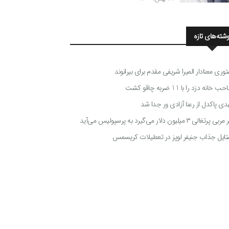
وشته‌های تازه
توری معنادار المیرا شریفی مقدم برای بیرانوند
 خانه دزد را با 11 ضربه چاقو کشت
دی پاکدل از رعنا آزادی ور جدا شد
ی پرتغالی ۳ میلیون دلار می‌گیرد به پرسپولیس می‌آید
تایل جذاب جنیفر لوپز در تعطیلات کریسمس