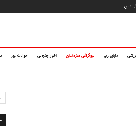
ر/ عکس
رزشی
دنیای رپ
بیوگرافی هنرمندان
اخبار جنجالی
حوادث روز
مط
م