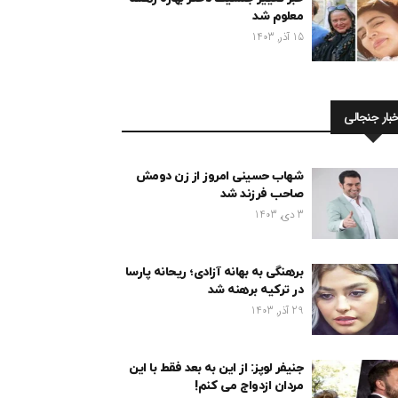
معلوم شد
15 آذر, 1403
خبار جنجالی
شهاب حسینی امروز از زن دومش
صاحب فرزند شد
3 دی, 1403
برهنگی به بهانه آزادی؛ ریحانه پارسا
در ترکیه برهنه شد
29 آذر, 1403
جنیفر لوپز: از این به بعد فقط با این
مردان ازدواج می کنم!