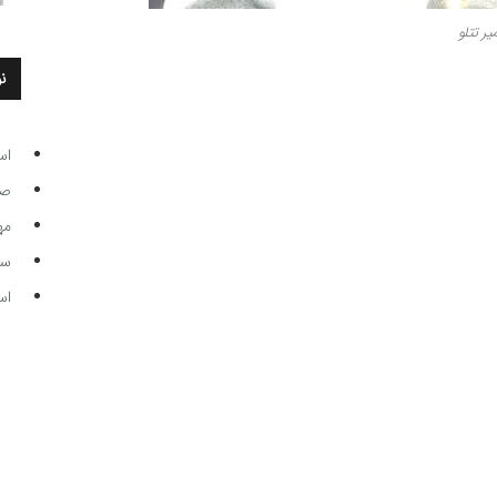
یر تتلو
ن
اس
صاحب
مه
سر مرب
اس