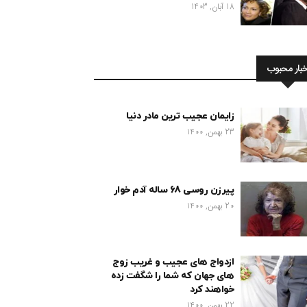
18 آبان, 1403
خبار محبوب
زایمان عجیب ترین مادر دنیا
23 بهمن, 1400
پیرزن روسی 68 ساله آدم خوار
20 بهمن, 1400
ازدواج های عجیب و غریب زوج
های جهان که شما را شگفت زده
خواهند کرد
22 بهمن, 1400