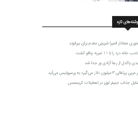
وشته‌های تازه
توری معنادار المیرا شریفی مقدم برای بیرانوند
 خانه دزد را با 11 ضربه چاقو کشت
دی پاکدل از رعنا آزادی ور جدا شد
ی پرتغالی ۳ میلیون دلار می‌گیرد به پرسپولیس می‌آید
تایل جذاب جنیفر لوپز در تعطیلات کریسمس