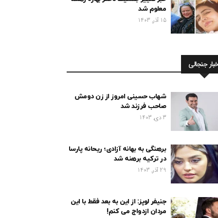
معلوم شد
15 آذر, 1403
خبار جنجالی
شهاب حسینی امروز از زن دومش
صاحب فرزند شد
3 دی, 1403
برهنگی به بهانه آزادی؛ ریحانه پارسا
در ترکیه برهنه شد
29 آذر, 1403
جنیفر لوپز: از این به بعد فقط با این
مردان ازدواج می کنم!