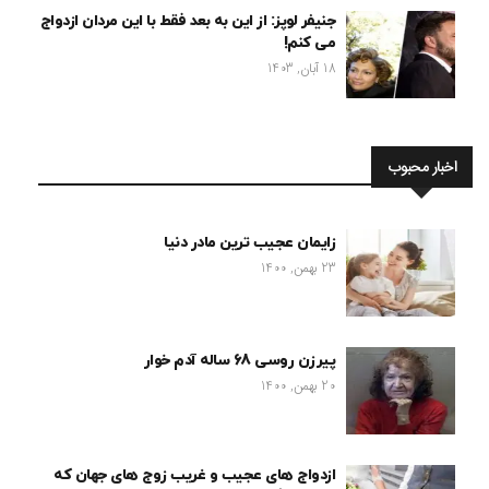
جنیفر لوپز: از این به بعد فقط با این مردان ازدواج
می کنم!
18 آبان, 1403
اخبار محبوب
زایمان عجیب ترین مادر دنیا
23 بهمن, 1400
پیرزن روسی 68 ساله آدم خوار
20 بهمن, 1400
ازدواج های عجیب و غریب زوج های جهان که