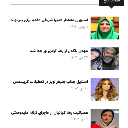
مطالب داغ
استوری معنادار المیرا شریفی مقدم برای بیرانوند
9 بهمن, 1403
مهدی پاکدل از رعنا آزادی ور جدا شد
27 دی, 1403
استایل جذاب جنیفر لوپز در تعطیلات کریسمس
11 دی, 1403
عصبانیت رضا کیانیان از ماجرای ترانه علیدوستی
9 دی, 1403