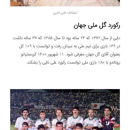
تصادف علی دایی
رکورد گل ملی جهان
دایی از سال 1372 که 24 ساله بود تا سال 1385 که 37 ساله داشت
در 149 بازی برای تیم ملی به میدان رفت و توانست با 109 کل
بعنوان آقای گل جهان معرفی شود. 11 شهریور 1400 کریستیانو
رونالدو با 180 بازی ملی توانست رکورد علی دایی را بشکند.