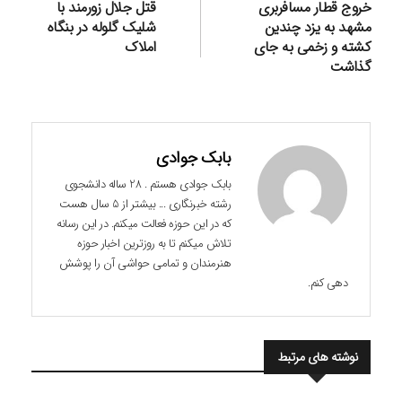
نوشته
قبلی:
بعدی:
خروج قطار مسافربری
قتل جلال زورمند با
مشهد به یزد چندین
شلیک گلوله در بنگاه
کشته و زخمی به جای
املاک
گذاشت
بابک جوادی
بابک جوادی هستم . 28 ساله دانشجوی
رشته خبرنگاری ... بیشتر از 5 سال هست
که در این حوزه فعالت میکنم. در این رسانه
تلاش میکنم تا به روزترین اخبار حوزه
هنرمندان و تمامی حواشی آن را پوشش
دهی کنم.
نوشته های مرتبط