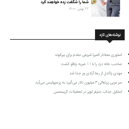
شما را شگفت زده خواهند کرد
22 بهمن, 1400
نوشته‌های تازه
استوری معنادار المیرا شریفی مقدم برای بیرانوند
صاحب خانه دزد را با 11 ضربه چاقو کشت
مهدی پاکدل از رعنا آزادی ور جدا شد
سر مربی پرتغالی ۳ میلیون دلار می‌گیرد به پرسپولیس می‌آید
استایل جذاب جنیفر لوپز در تعطیلات کریسمس