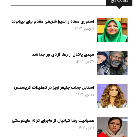
مطالب داغ
استوری معنادار المیرا شریفی مقدم برای بیرانوند
9 بهمن, 1403
مهدی پاکدل از رعنا آزادی ور جدا شد
27 دی, 1403
استایل جذاب جنیفر لوپز در تعطیلات کریسمس
11 دی, 1403
عصبانیت رضا کیانیان از ماجرای ترانه علیدوستی
9 دی, 1403