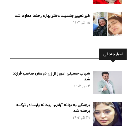
خبر تغییر جنسیت دختر بهاره رهنما معلوم شد
15 آذر, 1403
اخبار جنجالی
شهاب حسینی امروز از زن دومش صاحب فرزند
شد
3 دی, 1403
برهنگی به بهانه آزادی؛ ریحانه پارسا در ترکیه
برهنه شد
29 آذر, 1403