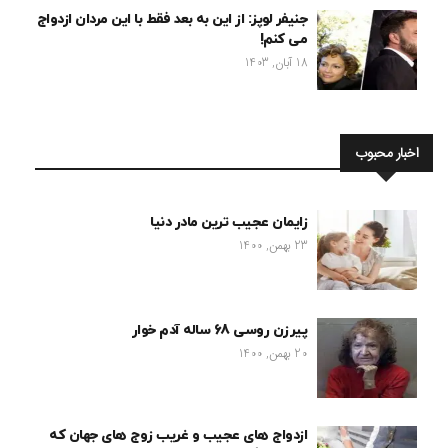
جنیفر لوپز: از این به بعد فقط با این مردان ازدواج
می کنم!
18 آبان, 1403
اخبار محبوب
زایمان عجیب ترین مادر دنیا
23 بهمن, 1400
پیرزن روسی 68 ساله آدم خوار
20 بهمن, 1400
ازدواج های عجیب و غریب زوج های جهان که