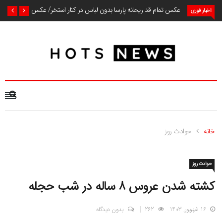
عکس تمام قد ریحانه پارسا بدون لباس در کنار استخر/ عکس
اخبار فوری
خانه
حوادث روز
حوادث روز
کشته شدن عروس 8 ساله در شب حجله
16 شهریور, 1403
262
بدون دیدگاه