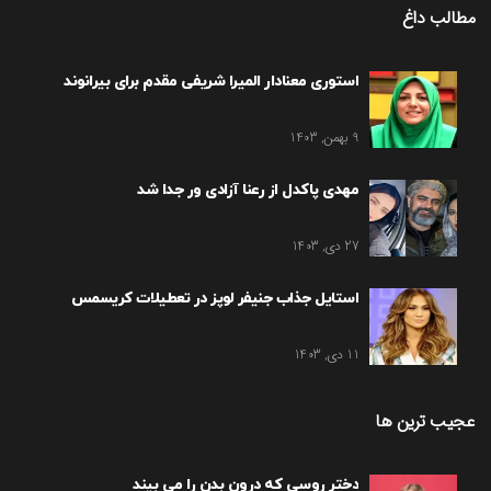
مطالب داغ
استوری معنادار المیرا شریفی مقدم برای بیرانوند
9 بهمن, 1403
مهدی پاکدل از رعنا آزادی ور جدا شد
27 دی, 1403
استایل جذاب جنیفر لوپز در تعطیلات کریسمس
11 دی, 1403
عجیب ترین ها
دختر روسی که درون بدن را می بیند