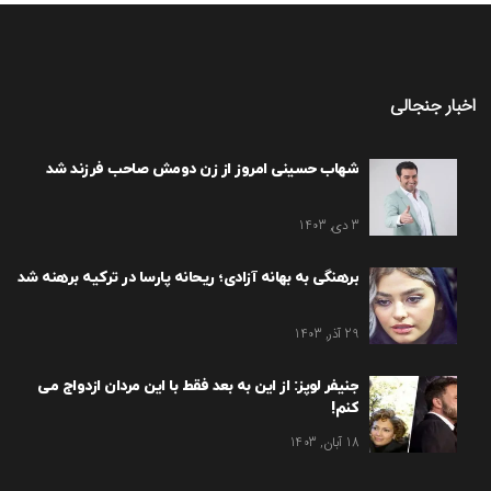
اخبار جنجالی
شهاب حسینی امروز از زن دومش صاحب فرزند شد
3 دی, 1403
برهنگی به بهانه آزادی؛ ریحانه پارسا در ترکیه برهنه شد
29 آذر, 1403
جنیفر لوپز: از این به بعد فقط با این مردان ازدواج می
کنم!
18 آبان, 1403