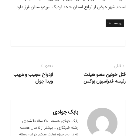
است. شهر حرض از توابع استان حجه نزدیک مرزعربستان قرار دارد.
برچسب‌ها:
راهبری
نوشته
نوشته
قبلی
بعدی
نوشته
قبلی:
بعدی:
قتل خونین عضو هیئت
ازدواج عجیب و غریب
رئیسه فدراسیون بوکس
ویدا جوان
بابک جوادی
بابک جوادی هستم . 28 ساله دانشجوی
رشته خبرنگاری ... بیشتر از 5 سال هست
که در این حوزه فعالت میکنم. در این رسانه