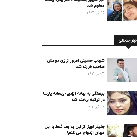
معلوم شد
15 آذر, 1403
خبار جنجالی
شهاب حسینی امروز از زن دومش
صاحب فرزند شد
3 دی, 1403
برهنگی به بهانه آزادی؛ ریحانه پارسا
در ترکیه برهنه شد
29 آذر, 1403
جنیفر لوپز: از این به بعد فقط با این
مردان ازدواج می کنم!