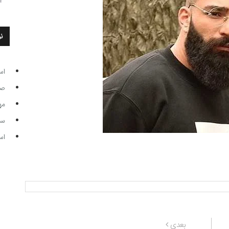
ن
اس
صاحب
مه
سر مرب
اس
نوشته
بعدی