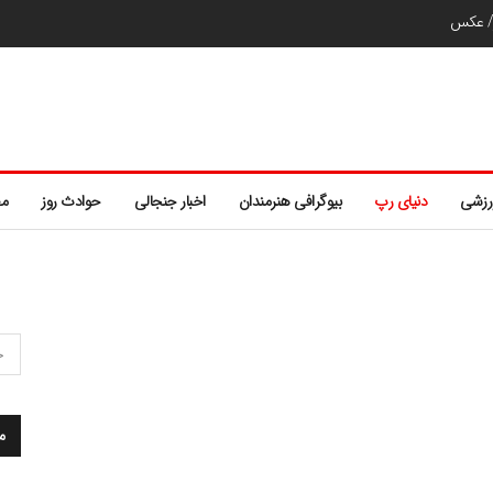
ر/ عکس
رزشی
دنیای رپ
بیوگرافی هنرمندان
اخبار جنجالی
حوادث روز
مط
م