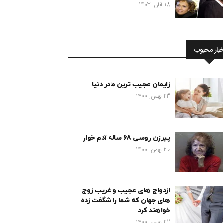
18 آبان, 1403
خبار محبوب
زایمان عجیب ترین مادر دنیا
23 بهمن, 1400
پیرزن روسی 68 ساله آدم خوار
20 بهمن, 1400
ازدواج های عجیب و غریب زوج
های جهان که شما را شگفت زده
خواهند کرد
22 بهمن, 1400