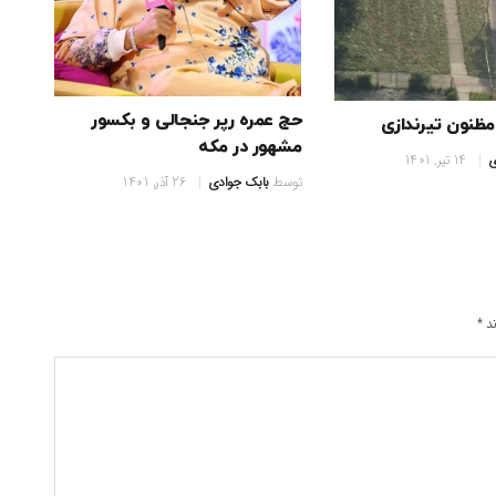
حج عمره رپر جنجالی و بکسور
مشهور در مکه
ی
14 تیر, 1401
توسط
بابک جوادی
26 آذر, 1401
ند
*