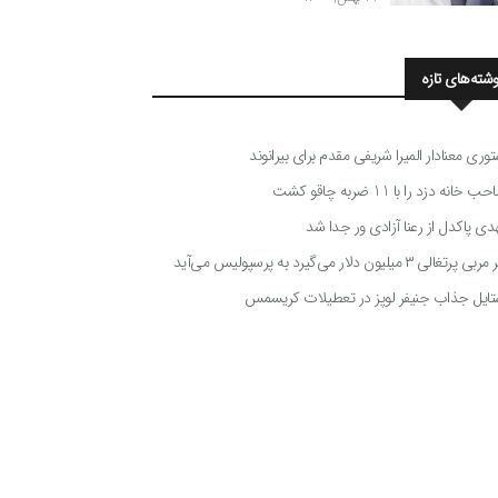
وشته‌های تازه
توری معنادار المیرا شریفی مقدم برای بیرانوند
 خانه دزد را با 11 ضربه چاقو کشت
دی پاکدل از رعنا آزادی ور جدا شد
ی پرتغالی ۳ میلیون دلار می‌گیرد به پرسپولیس می‌آید
تایل جذاب جنیفر لوپز در تعطیلات کریسمس