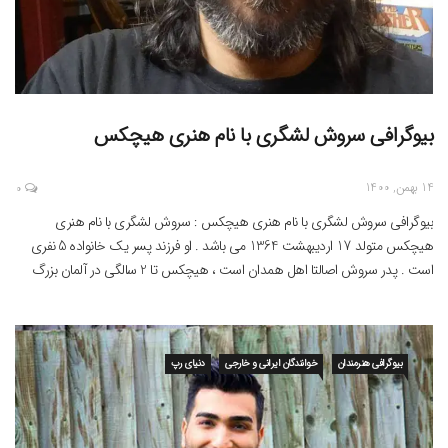
بیوگرافی سروش لشگری با نام هنری هیچکس
14 بهمن, 1400
0
بیوگرافی سروش لشگری با نام هنری هیچکس : سروش لشگری با نام هنری
هیچکس متولد 17 اردیبهشت 1364 می باشد . او فرزند پسر یک خانواده 5 نفری
است . پدر سروش اصالتا اهل همدان است ، هیچکس تا 2 سالگی در آلمان بزرگ
شد و پس از آن به اتفاق خانواده به ایران بازگشتند […]
بیوگرافی هنرمندان
خوانندگان ایرانی و خارجی
دنیای رپ