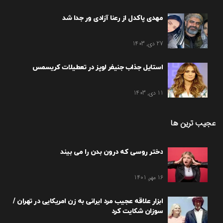
مهدی پاکدل از رعنا آزادی ور جدا شد
27 دی, 1403
استایل جذاب جنیفر لوپز در تعطیلات کریسمس
11 دی, 1403
عجیب ترین ها
دختر روسی که درون بدن را می بیند
16 مهر, 1401
ابزار علاقه عجیب مرد ایرانی به زن امریکایی در تهران /
سوزان شکایت کرد