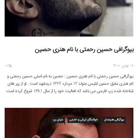
بیوگرافی حسین رحمتی با نام هنری حصین
18 بهمن, 1400
0
بیوگرافی حسین رحمتی با نام هنری حصین : حصین به نام اصلی حسین رحمتی و
نام هنری سابق حسین ابلیس متولد 12 مردارد 1366 درمشهد است . او از رپر های
شناخته شده رپ فارسی می باشد که فعالیت خود را از سال 1381 شروع کرده است
. و هم اکنون تحت لیبل کاغذ رکورد […]
بیوگرافی هنرمندان
خوانندگان ایرانی و خارجی
دنیای رپ