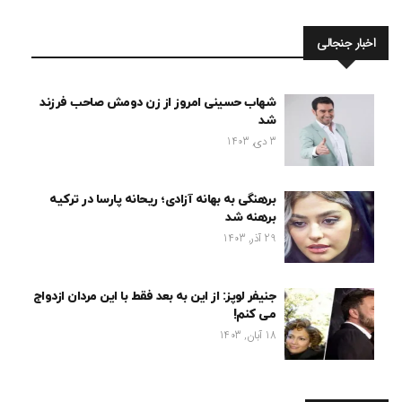
اخبار جنجالی
شهاب حسینی امروز از زن دومش صاحب فرزند
شد
3 دی, 1403
برهنگی به بهانه آزادی؛ ریحانه پارسا در ترکیه
برهنه شد
29 آذر, 1403
جنیفر لوپز: از این به بعد فقط با این مردان ازدواج
می کنم!
18 آبان, 1403