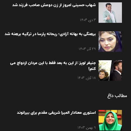
شهاب حسینی امروز از زن دومش صاحب فرزند شد
3 دی, 1403
برهنگی به بهانه آزادی؛ ریحانه پارسا در ترکیه برهنه شد
29 آذر, 1403
جنیفر لوپز: از این به بعد فقط با این مردان ازدواج می
کنم!
18 آبان, 1403
مطالب داغ
استوری معنادار المیرا شریفی مقدم برای بیرانوند
9 بهمن, 1403