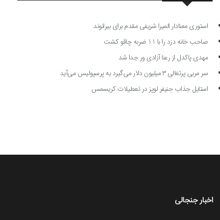
استوری معنادار المیرا شریفی مقدم برای بیرانوند
صاحب خانه دزد را با 11 ضربه چاقو کشت
مهدی پاکدل از رعنا آزادی ور جدا شد
سر مربی پرتغالی ۳ میلیون دلار می‌گیرد به پرسپولیس می‌آید
استایل جذاب جنیفر لوپز در تعطیلات کریسمس
اخبار جنجالی