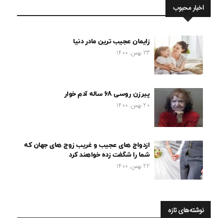
اخبار محبوب
زایمان عجیب ترین مادر دنیا
23 بهمن, 1400
پیرزن روسی 68 ساله آدم خوار
20 بهمن, 1400
ازدواج های عجیب و غریب زوج های جهان که
شما را شگفت زده خواهند کرد
22 بهمن, 1400
نوشته‌های تازه