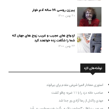
پیرزن روسی 68 ساله آدم خوار
20 بهمن, 1400
ازدواج های عجیب و غریب زوج های جهان که
شما را شگفت زده خواهند کرد
22 بهمن, 1400
نوشته‌های تازه
استوری معنادار المیرا شریفی مقدم برای بیرانوند
صاحب خانه دزد را با 11 ضربه چاقو کشت
مهدی پاکدل از رعنا آزادی ور جدا شد
سر مربی پرتغالی ۳ میلیون دلار می‌گیرد به پرسپولیس می‌آید