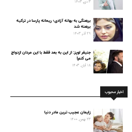
3 دی, 1403
برهنگی به بهانه آزادی؛ ریحانه پارسا در ترکیه
برهنه شد
29 آذر, 1403
جنیفر لوپز: از این به بعد فقط با این مردان ازدواج
می کنم!
18 آبان, 1403
اخبار محبوب
زایمان عجیب ترین مادر دنیا
23 بهمن, 1400