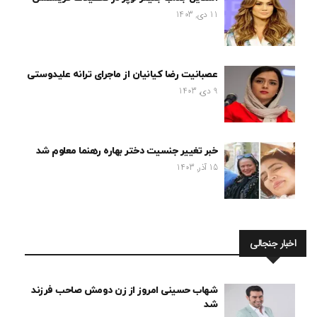
11 دی, 1403
عصبانیت رضا کیانیان از ماجرای ترانه علیدوستی
9 دی, 1403
خبر تغییر جنسیت دختر بهاره رهنما معلوم شد
15 آذر, 1403
اخبار جنجالی
شهاب حسینی امروز از زن دومش صاحب فرزند
شد