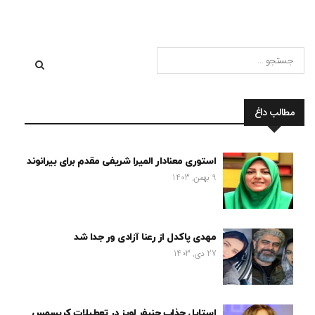
مطالب داغ
استوری معنادار المیرا شریفی مقدم برای بیرانوند
9 بهمن, 1403
مهدی پاکدل از رعنا آزادی ور جدا شد
27 دی, 1403
استایل جذاب جنیفر لوپز در تعطیلات کریسمس