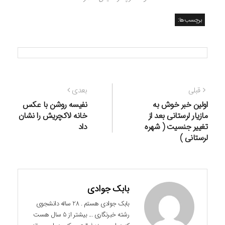
برچسب‌ها:
راهبری
نوشته
نوشته
قبلی
بعدی
نوشته
قبلی:
بعدی:
اولین خبر خوش به
نفیسه روشن با عکس
مازیار لرستانی بعد از
خانه لاکچریش را نشان
تغییر جنسیت ( شهره
داد
لرستانی )
بابک جوادی
بابک جوادی هستم . 28 ساله دانشجوی
رشته خبرنگاری ... بیشتر از 5 سال هست