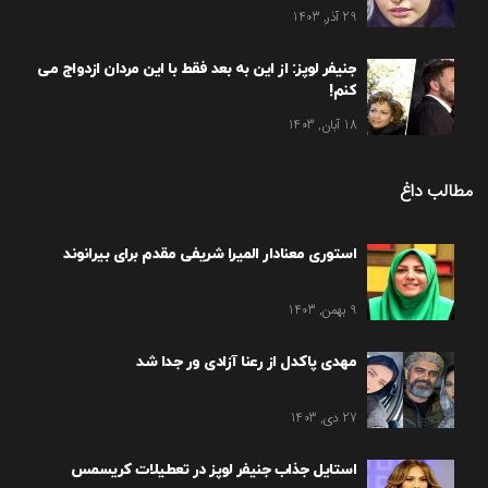
29 آذر, 1403
جنیفر لوپز: از این به بعد فقط با این مردان ازدواج می
کنم!
18 آبان, 1403
مطالب داغ
استوری معنادار المیرا شریفی مقدم برای بیرانوند
9 بهمن, 1403
مهدی پاکدل از رعنا آزادی ور جدا شد
27 دی, 1403
استایل جذاب جنیفر لوپز در تعطیلات کریسمس