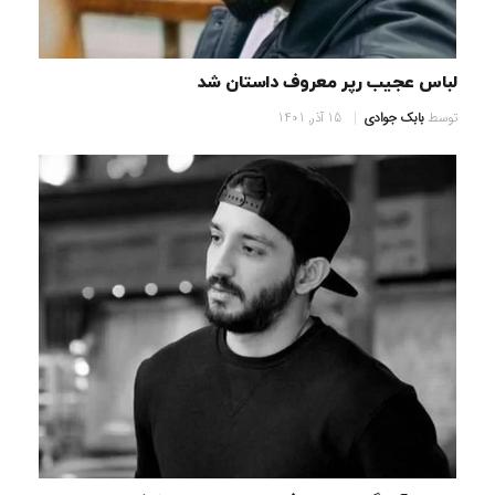
لباس عجیب رپر معروف داستان شد
توسط
بابک جوادی
15 آذر, 1401