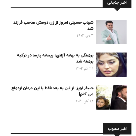
اخبار جنجالی
شهاب حسینی امروز از زن دومش صاحب فرزند
شد
3 دی, 1403
برهنگی به بهانه آزادی؛ ریحانه پارسا در ترکیه
برهنه شد
29 آذر, 1403
جنیفر لوپز: از این به بعد فقط با این مردان ازدواج
می کنم!
18 آبان, 1403
اخبار محبوب