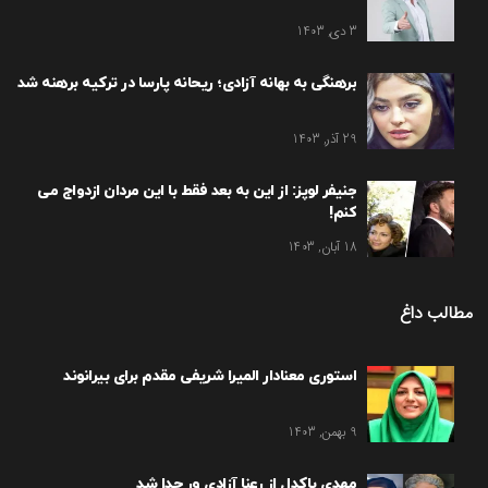
3 دی, 1403
برهنگی به بهانه آزادی؛ ریحانه پارسا در ترکیه برهنه شد
29 آذر, 1403
جنیفر لوپز: از این به بعد فقط با این مردان ازدواج می
کنم!
18 آبان, 1403
مطالب داغ
استوری معنادار المیرا شریفی مقدم برای بیرانوند
9 بهمن, 1403
مهدی پاکدل از رعنا آزادی ور جدا شد