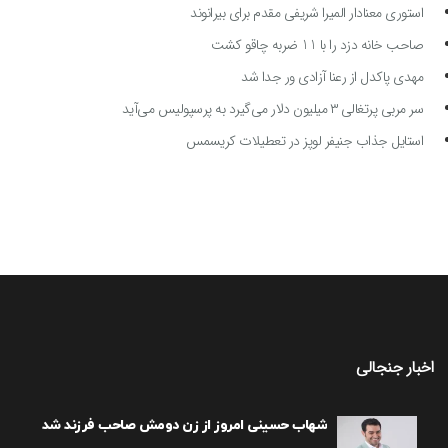
استوری معنادار المیرا شریفی مقدم برای بیرانوند
صاحب خانه دزد را با 11 ضربه چاقو کشت
مهدی پاکدل از رعنا آزادی ور جدا شد
سر مربی پرتغالی ۳ میلیون دلار می‌گیرد به پرسپولیس می‌آید
استایل جذاب جنیفر لوپز در تعطیلات کریسمس
اخبار جنجالی
شهاب حسینی امروز از زن دومش صاحب فرزند شد