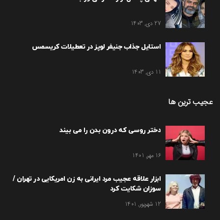
27 دی, 1403
استایل جذاب جنیفر لوپز در تعطیلات کریسمس
11 دی, 1403
عجیب ترین ها
دختر روسی که درون بدن را می بیند
16 مهر, 1401
ابزار علاقه عجیب مرد ایرانی به زن امریکایی در تهران /
سوزان شکایت کرد
12 شهریور, 1401