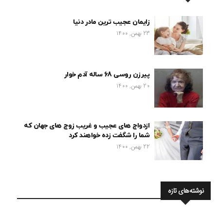
زایمان عجیب ترین مادر دنیا
23 بهمن, 1400
پیرزن روسی 68 ساله آدم خوار
20 بهمن, 1400
ازدواج های عجیب و غریب زوج های جهان که
شما را شگفت زده خواهند کرد
22 بهمن, 1400
نوشته‌های تازه