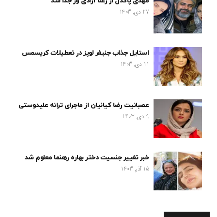
مهدی پاکدل از رعنا آزادی ور جدا شد
27 دی, 1403
استایل جذاب جنیفر لوپز در تعطیلات کریسمس
11 دی, 1403
عصبانیت رضا کیانیان از ماجرای ترانه علیدوستی
9 دی, 1403
خبر تغییر جنسیت دختر بهاره رهنما معلوم شد
15 آذر, 1403