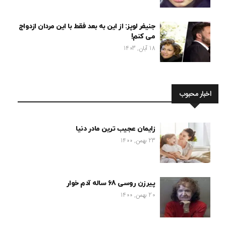
جنیفر لوپز: از این به بعد فقط با این مردان ازدواج
می کنم!
18 آبان, 1403
اخبار محبوب
زایمان عجیب ترین مادر دنیا
23 بهمن, 1400
پیرزن روسی 68 ساله آدم خوار
20 بهمن, 1400