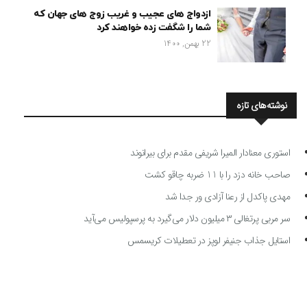
ازدواج های عجیب و غریب زوج های جهان که
شما را شگفت زده خواهند کرد
22 بهمن, 1400
نوشته‌های تازه
استوری معنادار المیرا شریفی مقدم برای بیرانوند
صاحب خانه دزد را با 11 ضربه چاقو کشت
مهدی پاکدل از رعنا آزادی ور جدا شد
سر مربی پرتغالی ۳ میلیون دلار می‌گیرد به پرسپولیس می‌آید
استایل جذاب جنیفر لوپز در تعطیلات کریسمس