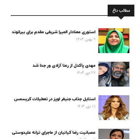
مطالب داغ
استوری معنادار المیرا شریفی مقدم برای بیرانوند
9 بهمن, 1403
مهدی پاکدل از رعنا آزادی ور جدا شد
27 دی, 1403
استایل جذاب جنیفر لوپز در تعطیلات کریسمس
11 دی, 1403
عصبانیت رضا کیانیان از ماجرای ترانه علیدوستی