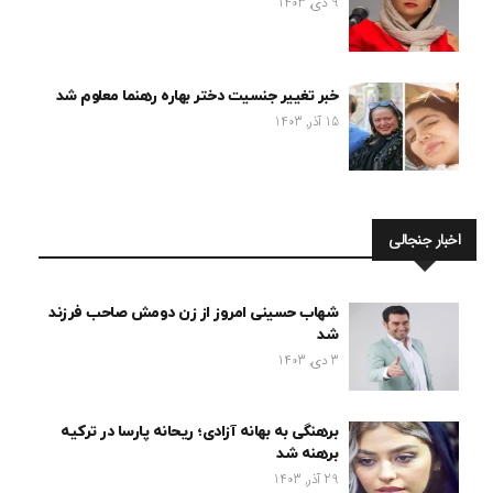
9 دی, 1403
خبر تغییر جنسیت دختر بهاره رهنما معلوم شد
15 آذر, 1403
اخبار جنجالی
شهاب حسینی امروز از زن دومش صاحب فرزند
شد
3 دی, 1403
برهنگی به بهانه آزادی؛ ریحانه پارسا در ترکیه
برهنه شد
29 آذر, 1403