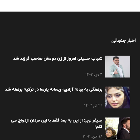
اخبار جنجالی
شهاب حسینی امروز از زن دومش صاحب فرزند شد
3 دی, 1403
برهنگی به بهانه آزادی؛ ریحانه پارسا در ترکیه برهنه شد
29 آذر, 1403
جنیفر لوپز: از این به بعد فقط با این مردان ازدواج می
کنم!
18 آبان, 1403