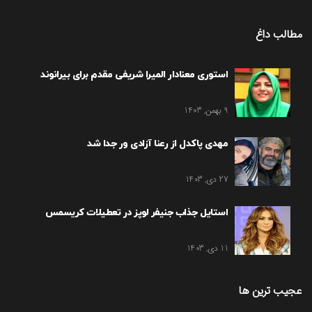
مطالب داغ
استوری معنادار المیرا شریفی مقدم برای بیرانوند
9 بهمن, 1403
مهدی پاکدل از رعنا آزادی ور جدا شد
27 دی, 1403
استایل جذاب جنیفر لوپز در تعطیلات کریسمس
11 دی, 1403
عجیب ترین ها