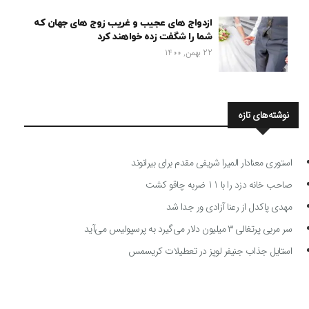
ازدواج های عجیب و غریب زوج های جهان که
شما را شگفت زده خواهند کرد
22 بهمن, 1400
نوشته‌های تازه
استوری معنادار المیرا شریفی مقدم برای بیرانوند
صاحب خانه دزد را با 11 ضربه چاقو کشت
مهدی پاکدل از رعنا آزادی ور جدا شد
سر مربی پرتغالی ۳ میلیون دلار می‌گیرد به پرسپولیس می‌آید
استایل جذاب جنیفر لوپز در تعطیلات کریسمس