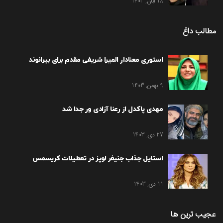
18 آبان, 1403
مطالب داغ
استوری معنادار المیرا شریفی مقدم برای بیرانوند
9 بهمن, 1403
مهدی پاکدل از رعنا آزادی ور جدا شد
27 دی, 1403
استایل جذاب جنیفر لوپز در تعطیلات کریسمس
11 دی, 1403
عجیب ترین ها