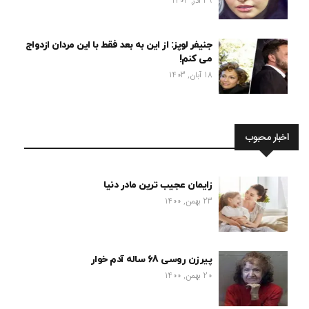
29 آذر, 1403
جنیفر لوپز: از این به بعد فقط با این مردان ازدواج
می کنم!
18 آبان, 1403
اخبار محبوب
زایمان عجیب ترین مادر دنیا
23 بهمن, 1400
پیرزن روسی 68 ساله آدم خوار
20 بهمن, 1400