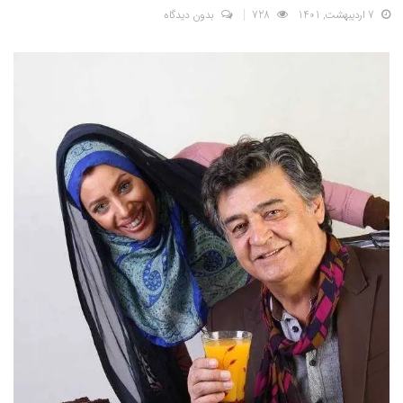
7 اردیبهشت, 1401
728
بدون دیدگاه