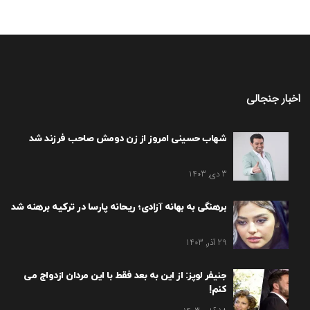
اخبار جنجالی
شهاب حسینی امروز از زن دومش صاحب فرزند شد
3 دی, 1403
برهنگی به بهانه آزادی؛ ریحانه پارسا در ترکیه برهنه شد
29 آذر, 1403
جنیفر لوپز: از این به بعد فقط با این مردان ازدواج می
کنم!