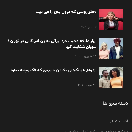
دختر روسی که درون بدن را می بیند
16 مهر, 1401
ابزار علاقه عجیب مرد ایرانی به زن امریکایی در تهران /
سوزان شکایت کرد
12 شهریور, 1401
ازدواج باورنکردنی یک زن با مردی که فک وچانه ندارد
30 مرداد, 1401
دسته بندی ها
اخبار جنجالی
بیوگرافی هنرمندان
بازیگران ایرانی و خارجی