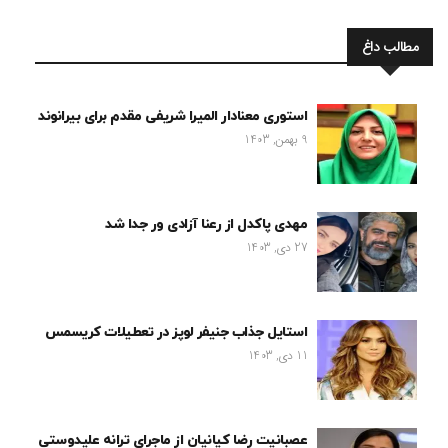
مطالب داغ
استوری معنادار المیرا شریفی مقدم برای بیرانوند
9 بهمن, 1403
مهدی پاکدل از رعنا آزادی ور جدا شد
27 دی, 1403
استایل جذاب جنیفر لوپز در تعطیلات کریسمس
11 دی, 1403
عصبانیت رضا کیانیان از ماجرای ترانه علیدوستی