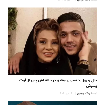
حال و روز بد نسرین مقانلو در خانه اش پس از فوت
پسرش
توسط
بابک جوادی
14 مهر, 1401