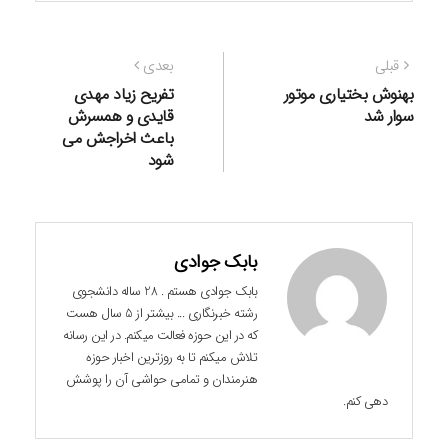
راهبری
نوشته
نوشته
قبلی
بعدی
نوشته
قبلی:
بعدی:
بهنوش بختیاری موتور
تفریح زیاد مهدی
سوار شد
قایدی و همسرش
باعث اخراجش می
شود
بابک جوادی
بابک جوادی هستم . 28 ساله دانشجوی
رشته خبرنگاری ... بیشتر از 5 سال هست
که در این حوزه فعالت میکنم. در این رسانه
تلاش میکنم تا به روزترین اخبار حوزه
هنرمندان و تمامی حواشی آن را پوشش
دهی کنم.