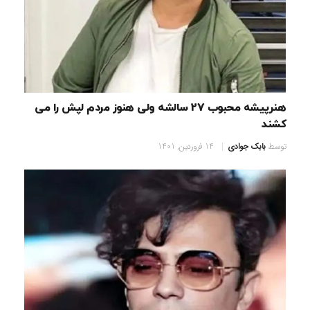
هنرپیشه محبوب 27 سالشه ولی هنوز مردم لپش را می
کشند
توسط
بابک جوادی
14 فروردین, 1401