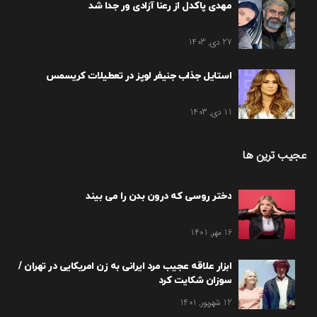
مهدی پاکدل از رعنا آزادی ور جدا شد
27 دی, 1403
استایل جذاب جنیفر لوپز در تعطیلات کریسمس
11 دی, 1403
عجیب ترین ها
دختر روسی که درون بدن را می بیند
16 مهر, 1401
ابزار علاقه عجیب مرد ایرانی به زن امریکایی در تهران /
سوزان شکایت کرد
12 شهریور, 1401