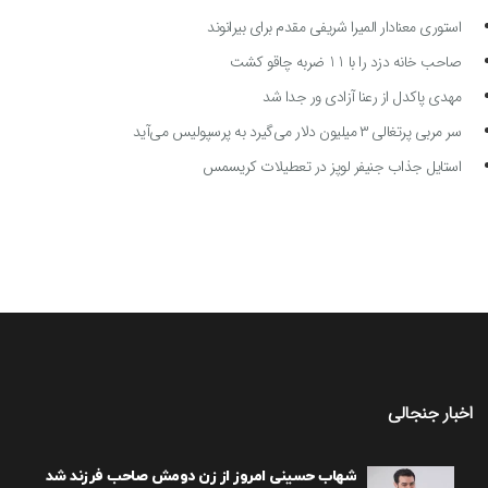
استوری معنادار المیرا شریفی مقدم برای بیرانوند
صاحب خانه دزد را با 11 ضربه چاقو کشت
مهدی پاکدل از رعنا آزادی ور جدا شد
سر مربی پرتغالی ۳ میلیون دلار می‌گیرد به پرسپولیس می‌آید
استایل جذاب جنیفر لوپز در تعطیلات کریسمس
اخبار جنجالی
شهاب حسینی امروز از زن دومش صاحب فرزند شد