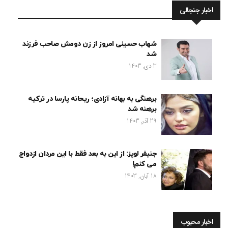
اخبار جنجالی
شهاب حسینی امروز از زن دومش صاحب فرزند
شد
3 دی, 1403
برهنگی به بهانه آزادی؛ ریحانه پارسا در ترکیه
برهنه شد
29 آذر, 1403
جنیفر لوپز: از این به بعد فقط با این مردان ازدواج
می کنم!
18 آبان, 1403
اخبار محبوب