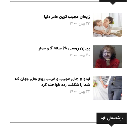
زایمان عجیب ترین مادر دنیا
23 بهمن, 1400
پیرزن روسی 68 ساله آدم خوار
20 بهمن, 1400
ازدواج های عجیب و غریب زوج های جهان که
شما را شگفت زده خواهند کرد
22 بهمن, 1400
نوشته‌های تازه