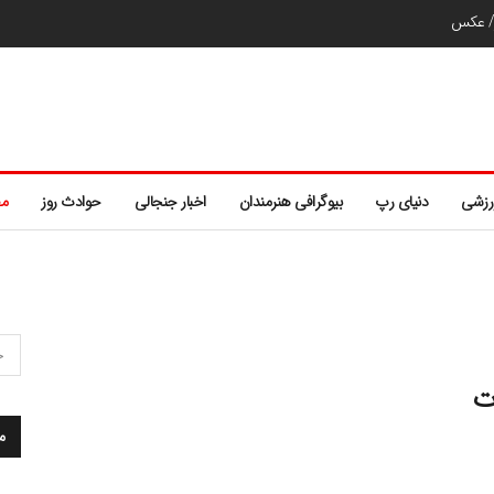
ر/ عکس
رزشی
دنیای رپ
بیوگرافی هنرمندان
اخبار جنجالی
حوادث روز
مط
ت
م