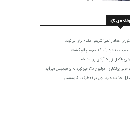
وشته‌های تازه
توری معنادار المیرا شریفی مقدم برای بیرانوند
 خانه دزد را با 11 ضربه چاقو کشت
دی پاکدل از رعنا آزادی ور جدا شد
ی پرتغالی ۳ میلیون دلار می‌گیرد به پرسپولیس می‌آید
تایل جذاب جنیفر لوپز در تعطیلات کریسمس