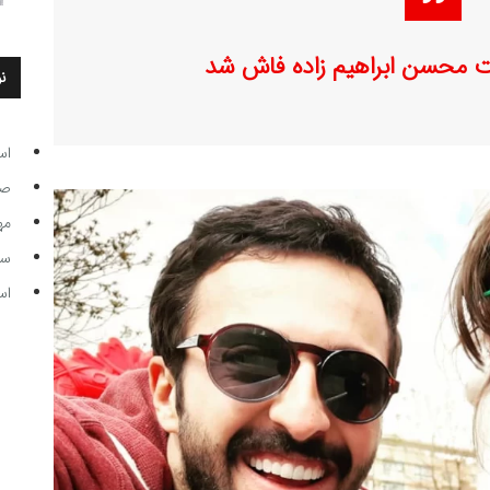
ت محسن ابراهیم زاده فاش شد
ن
اس
صاحب
مه
سر مرب
اس