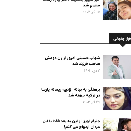
معلوم شد
15 آذر, 1403
خبار جنجالی
شهاب حسینی امروز از زن دومش
صاحب فرزند شد
3 دی, 1403
برهنگی به بهانه آزادی؛ ریحانه پارسا
در ترکیه برهنه شد
29 آذر, 1403
جنیفر لوپز: از این به بعد فقط با این
مردان ازدواج می کنم!