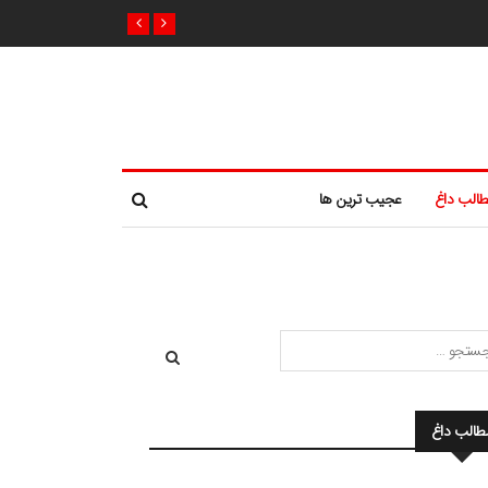
الب داغ
عجیب ترین ها
طالب داغ