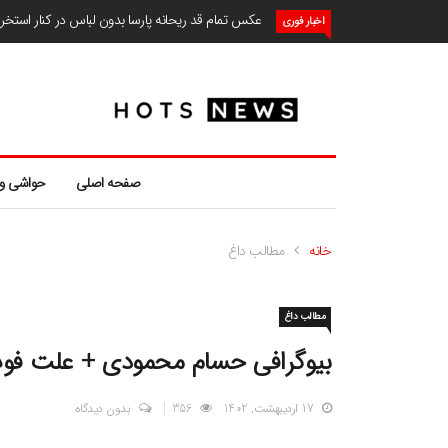
عکس تمام قد ریحانه پارسا بدون لباس در کنار استخ
اخبار فوری
صفحه اصلی
حواشی و
خانه
مطالب داغ
مطالب داغ
بیوگرافی حسام محمودی + علت فو
17 اردیبهشت, 1402
356
بدون دیدگاه