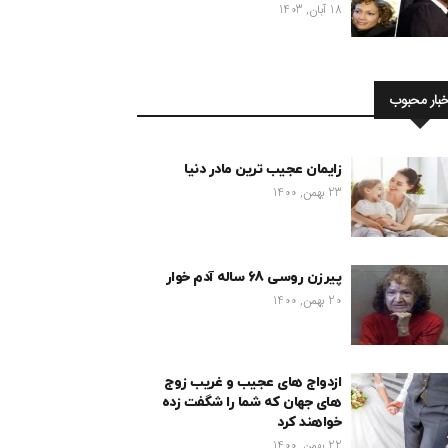
18 آبان, 1403
خبار محبوب
زایمان عجیب ترین مادر دنیا
23 بهمن, 1400
پیرزن روسی 68 ساله آدم خوار
20 بهمن, 1400
ازدواج های عجیب و غریب زوج
های جهان که شما را شگفت زده
خواهند کرد
22 بهمن, 1400