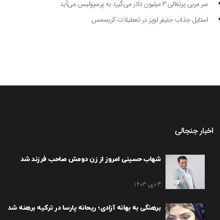
سر مربی پرتغالی ۳ میلیون دلار می‌گیرد به پرسپولیس می‌آید
استایل جذاب جنیفر لوپز در تعطیلات کریسمس
اخبار جنجالی
شهاب حسینی امروز از زن دومش صاحب فرزند شد
3 دی, 1403
برهنگی به بهانه آزادی؛ ریحانه پارسا در ترکیه برهنه شد