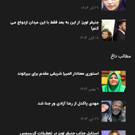
29 آذر, 1403
جنیفر لوپز: از این به بعد فقط با این مردان ازدواج می
کنم!
18 آبان, 1403
مطالب داغ
استوری معنادار المیرا شریفی مقدم برای بیرانوند
9 بهمن, 1403
مهدی پاکدل از رعنا آزادی ور جدا شد
27 دی, 1403
استایل جذاب جنیفر لوپز در تعطیلات کریسمس