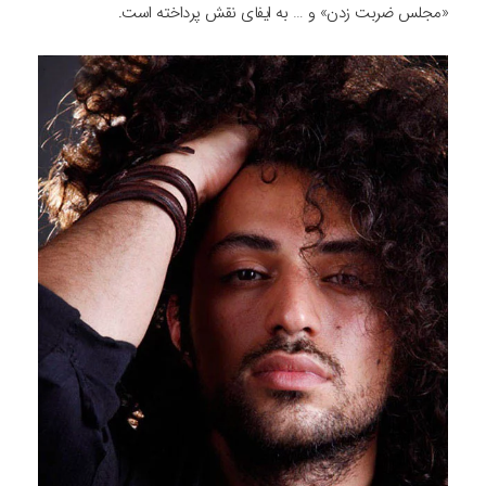
«مجلس ضربت زدن» و … به ایفای نقش پرداخته است.