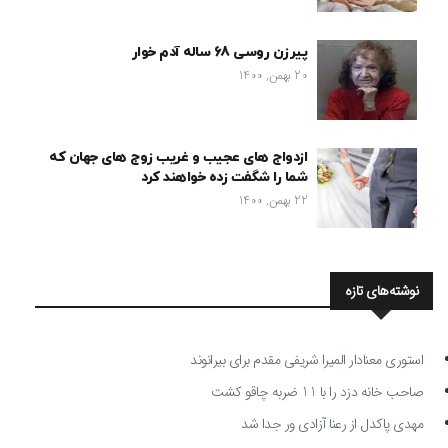
پیرزن روسی 68 ساله آدم خوار
20 بهمن, 1400
ازدواج های عجیب و غریب زوج های جهان که
شما را شگفت زده خواهند کرد
22 بهمن, 1400
نوشته‌های تازه
استوری معنادار المیرا شریفی مقدم برای بیرانوند
صاحب خانه دزد را با 11 ضربه چاقو کشت
مهدی پاکدل از رعنا آزادی ور جدا شد