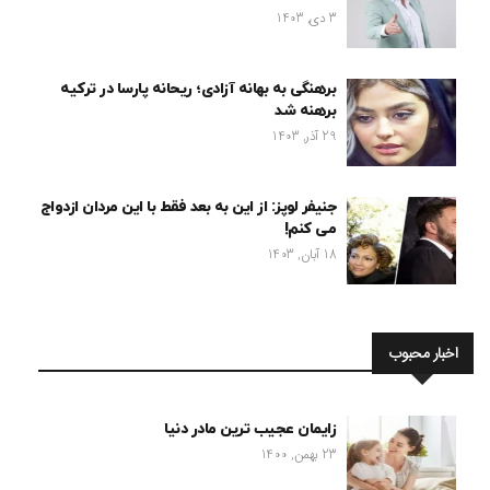
3 دی, 1403
برهنگی به بهانه آزادی؛ ریحانه پارسا در ترکیه
برهنه شد
29 آذر, 1403
جنیفر لوپز: از این به بعد فقط با این مردان ازدواج
می کنم!
18 آبان, 1403
اخبار محبوب
زایمان عجیب ترین مادر دنیا
23 بهمن, 1400