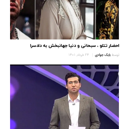
احضار تتلو ، سبحانی و دنیا جهانبخش به دادسرا
توسط
بابک جوادی
24 خرداد, 1401