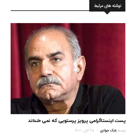
نوشته های مرتبط
پست اینستاگرامی پرویز پرستویی که نمی خنداند
توسط
بابک جوادی
25 آبان, 1401