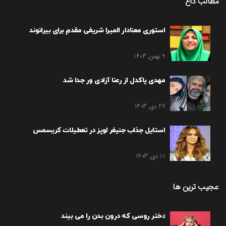
مطالب داغ
استوری معنادار المیرا شریفی مقدم برای بیرانوند
9 بهمن, 1403
مهدی پاکدل از رعنا آزادی ور جدا شد
27 دی, 1403
استایل جذاب جنیفر لوپز در تعطیلات کریسمس
11 دی, 1403
عجیب ترین ها
دختر روسی که درون بدن را می بیند