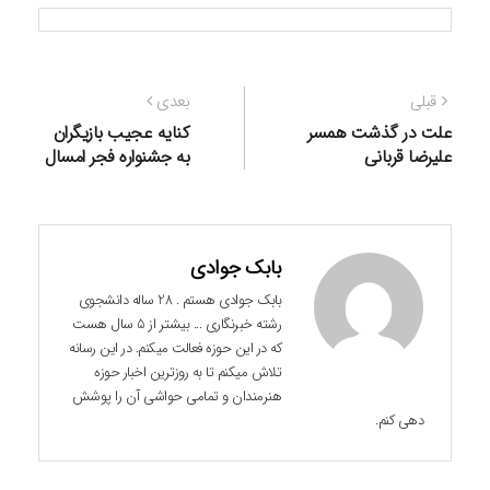
راهبری
نوشته
نوشته
قبلی
بعدی
نوشته
قبلی:
بعدی:
علت در گذشت همسر
کنایه عجیب بازیگران
علیرضا قربانی
به جشنواره فجر امسال
بابک جوادی
بابک جوادی هستم . 28 ساله دانشجوی
رشته خبرنگاری ... بیشتر از 5 سال هست
که در این حوزه فعالت میکنم. در این رسانه
تلاش میکنم تا به روزترین اخبار حوزه
هنرمندان و تمامی حواشی آن را پوشش
دهی کنم.