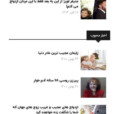
جنیفر لوپز: از این به بعد فقط با این مردان ازدواج
می کنم!
18 آبان, 1403
اخبار محبوب
زایمان عجیب ترین مادر دنیا
23 بهمن, 1400
پیرزن روسی 68 ساله آدم خوار
20 بهمن, 1400
ازدواج های عجیب و غریب زوج های جهان که
شما را شگفت زده خواهند کرد