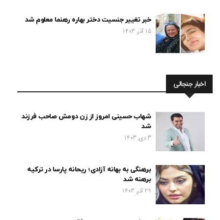
خبر تغییر جنسیت دختر بهاره رهنما معلوم شد
15 آذر, 1403
اخبار جنجالی
شهاب حسینی امروز از زن دومش صاحب فرزند
شد
3 دی, 1403
برهنگی به بهانه آزادی؛ ریحانه پارسا در ترکیه
برهنه شد
29 آذر, 1403