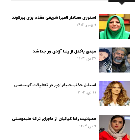
استوری معنادار المیرا شریفی مقدم برای بیرانوند
9 بهمن, 1403
مهدی پاکدل از رعنا آزادی ور جدا شد
27 دی, 1403
استایل جذاب جنیفر لوپز در تعطیلات کریسمس
11 دی, 1403
عصبانیت رضا کیانیان از ماجرای ترانه علیدوستی
9 دی, 1403