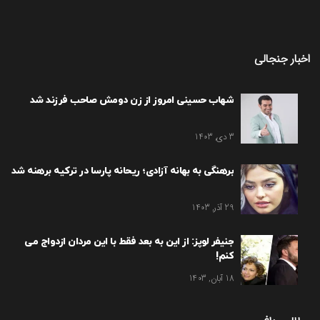
اخبار جنجالی
شهاب حسینی امروز از زن دومش صاحب فرزند شد
3 دی, 1403
برهنگی به بهانه آزادی؛ ریحانه پارسا در ترکیه برهنه شد
29 آذر, 1403
جنیفر لوپز: از این به بعد فقط با این مردان ازدواج می
کنم!
18 آبان, 1403