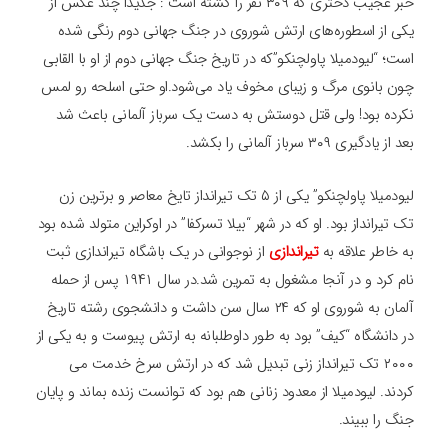
خبر عجیب دختری که ۳۰۹ نفر را کشته است : جدیدا چند عکس از
یکی از اسطوره‌های ارتش شوروی در جنگ جهانی دوم رنگی شده
است؛ “لیودمیلا پاولچنکو”که در تاریخ جنگ جهانی دوم از او با القابی
چون بانوی مرگ و زیبای مخوف یاد می‌شود.او حتی اسلحه رو لمس
نکرده بود! ولی قتل دوستش به دست یک سرباز آلمانی باعث شد
بعد از یادگیری ۳۰۹ سرباز آلمانی را بکشد.
لیودمیلا پاولچنکو” یکی از ۵ تک تیرانداز تایخ معاصر و برترین زن
تک تیرانداز بود. او که در شهر “بیلا تسرکفا” در اوکراین متولد شده بود
به خاطر علاقه به
تیراندازی
از نوجوانی در یک باشگاه تیراندازی ثبت
نام کرد و در آنجا مشغول به تمرین شد.در سال ۱۹۴۱ پس از حمله
آلمان به شوروی او که ۲۴ سال سن داشت و دانشجوی رشته تاریخ
در دانشگاه “کیف” بود به طور داوطلبانه به ارتش پیوست و به یکی از
۲۰۰۰ تک تیرانداز زنی تبدیل شد که در ارتش سرخ خدمت می
کردند. لیودمیلا از معدود زنانی هم بود که توانست زنده بماند و پایان
جنگ را ببیند.