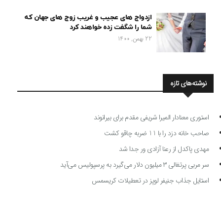
ازدواج های عجیب و غریب زوج های جهان که
شما را شگفت زده خواهند کرد
22 بهمن, 1400
نوشته‌های تازه
استوری معنادار المیرا شریفی مقدم برای بیرانوند
صاحب خانه دزد را با 11 ضربه چاقو کشت
مهدی پاکدل از رعنا آزادی ور جدا شد
سر مربی پرتغالی ۳ میلیون دلار می‌گیرد به پرسپولیس می‌آید
استایل جذاب جنیفر لوپز در تعطیلات کریسمس