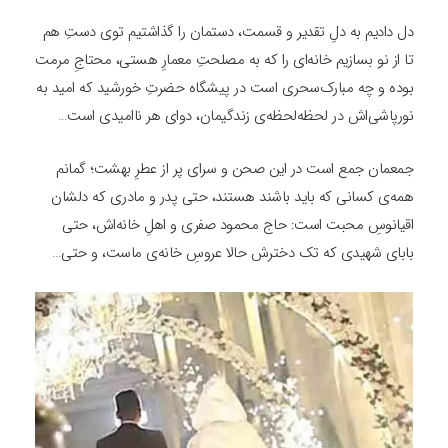
دل دادیم به دلِ تقدیر و قسمت، دستمان را گذاشتیم توی دستِ هم
تا از نو بسازیم خانه‌ای را که به مصلحتِ معمارِ هستی، محتاجِ مرمت
بوده و چه مبارک‌سحری است در پیشگاه حضرتِ خورشید که امید به
نورپاشی‌اش در لحظه‌لحظه‌ی زندگیمان، دوای هر ناامیدی است…
جمعمان جمع است در این صحن و سرای پر از عطرِ بهشت؛ گمانم
همه‌ی کسانی که باید باشند هستند، حتی پدر و مادری که دلشان
اقیانوسِ محبت است: حاج محمود صفری و اهلِ خانه‌اش، حتی
بابای شهیدی که تک دخترش حالا عروسِ خانه‌ی ماست، و حتی…