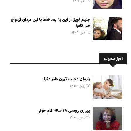
29 آذر, 1403
جنیفر لوپز: از این به بعد فقط با این مردان ازدواج
می کنم!
18 آبان, 1403
اخبار محبوب
زایمان عجیب ترین مادر دنیا
23 بهمن, 1400
پیرزن روسی 68 ساله آدم خوار
20 بهمن, 1400