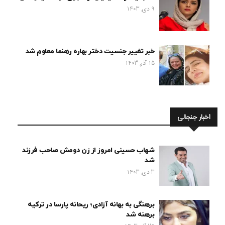
9 دی, 1403
خبر تغییر جنسیت دختر بهاره رهنما معلوم شد
15 آذر, 1403
اخبار جنجالی
شهاب حسینی امروز از زن دومش صاحب فرزند
شد
3 دی, 1403
برهنگی به بهانه آزادی؛ ریحانه پارسا در ترکیه
برهنه شد