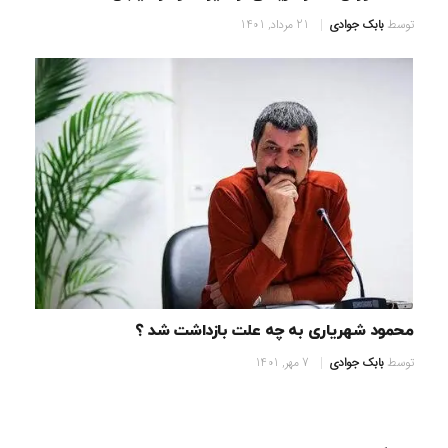
توسط
بابک جوادی
21 مرداد, 1401
محمود شهریاری به چه علت بازداشت شد ؟
توسط
بابک جوادی
7 مهر, 1401