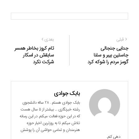
راهبری
نوشته
نوشته
قبلی
بعدی
نوشته
قبلی:
بعدی:
جدایی جنجالی
تام کروز بخاطر همسر
جاستین بیبر و سلنا
سابقش در اسکار
گومز مردم را شوکه کرد
شرکت نکرد
بابک جوادی
بابک جوادی هستم . 28 ساله دانشجوی
رشته خبرنگاری ... بیشتر از 5 سال هست
که در این حوزه فعالت میکنم. در این رسانه
تلاش میکنم تا به روزترین اخبار حوزه
هنرمندان و تمامی حواشی آن را پوشش
دهی کنم.