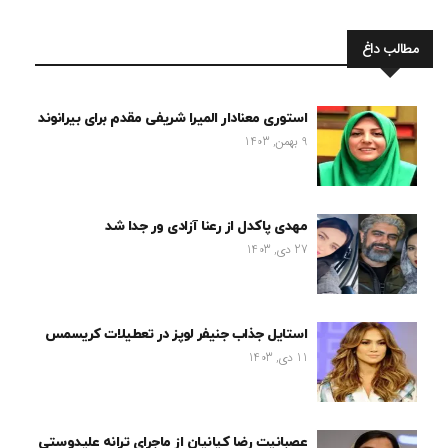
مطالب داغ
استوری معنادار المیرا شریفی مقدم برای بیرانوند
9 بهمن, 1403
مهدی پاکدل از رعنا آزادی ور جدا شد
27 دی, 1403
استایل جذاب جنیفر لوپز در تعطیلات کریسمس
11 دی, 1403
عصبانیت رضا کیانیان از ماجرای ترانه علیدوستی