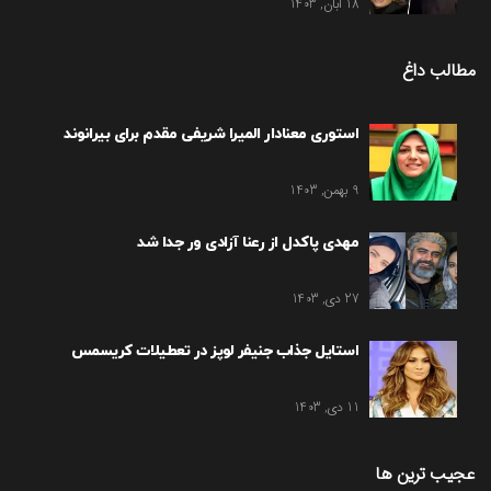
18 آبان, 1403
مطالب داغ
استوری معنادار المیرا شریفی مقدم برای بیرانوند
9 بهمن, 1403
مهدی پاکدل از رعنا آزادی ور جدا شد
27 دی, 1403
استایل جذاب جنیفر لوپز در تعطیلات کریسمس
11 دی, 1403
عجیب ترین ها