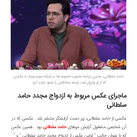
حامد سلطانی، مجری برنامه محبوب اعجوبه ها در شبکه سوم سیما، با عکسی
که از او وایرال شد، توجه مخاطبان را بخود جلب کرد.
ماجرای عکس مربوط به ازدواج مجدد حامد
سلطانی
عکسی از حامد سلطانی، زیر دست آرایشگر منتشر شد . عکسی که در
آن شخصی مشغول آرایش موهای
حامد سلطانی
بود . همین عکس
که با عنوان جالب ” اولین عکس از ازدواج مجدد حامد سلطانی ” و ”