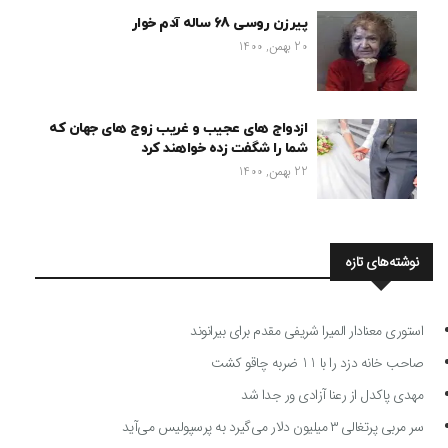
پیرزن روسی 68 ساله آدم خوار
20 بهمن, 1400
ازدواج های عجیب و غریب زوج های جهان که
شما را شگفت زده خواهند کرد
22 بهمن, 1400
نوشته‌های تازه
استوری معنادار المیرا شریفی مقدم برای بیرانوند
صاحب خانه دزد را با 11 ضربه چاقو کشت
مهدی پاکدل از رعنا آزادی ور جدا شد
سر مربی پرتغالی ۳ میلیون دلار می‌گیرد به پرسپولیس می‌آید