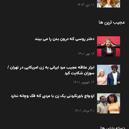
11 دی, 1403
عجیب ترین ها
دختر روسی که درون بدن را می بیند
16 مهر, 1401
ابزار علاقه عجیب مرد ایرانی به زن امریکایی در تهران /
سوزان شکایت کرد
12 شهریور, 1401
ازدواج باورنکردنی یک زن با مردی که فک وچانه ندارد
30 مرداد, 1401
دسته بندی ها