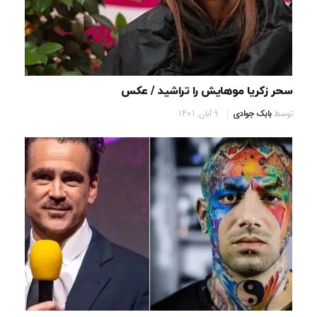
سحر زکریا موهایش را تراشید / عکس
توسط
بابک جوادی
9 آبان, 1401