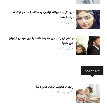
برهنگی به بهانه آزادی؛ ریحانه پارسا در ترکیه
برهنه شد
29 آذر, 1403
جنیفر لوپز: از این به بعد فقط با این مردان ازدواج
می کنم!
18 آبان, 1403
اخبار محبوب
زایمان عجیب ترین مادر دنیا
23 بهمن, 1400