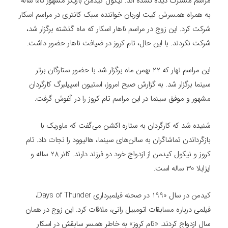
مراسم مشترک دیده نشده اند. نیکول کیدمن بازیگر مشهور 55 ساله
به همراه همسرش کیت اوربان خواننده سبک کانتری در مراسم اسکار
شرکت کرد. این زوج در مراسم ناهار اسکار که ماه گذشته برگزار شد،
شرکت نکردند. با این حال، تام کروز در ضیافت ناهار حضور داشت.
این مراسم نهار که 22 بهمن ماه برگزار شد با حضور ستارگان برتر
سینما برگزار شد. به گزارش صبح امروز، استیون اسپیلبرگ کارگردان
مشهور و موفق سینما در این مراسم تام کروز را در آغوش گرفت.
شنیده شد که کارگردان به ستاره اکشن می‌گفت که ماوریک با
بازگرداندن تماشاگران به سالن‌های سینما، هالیوود را نجات داد. تام
کروز و نیکول کیدمن از ازدواج خود دو فرزند دارند. کانر 28 ساله و
ایزابلا 30 ساله است.
کیدمن در سال 1990 در صحنه فیلمبرداری Days of Thunder،
فیلمی درباره مسابقات اتومبیل رانی، ملاقات کرد. این زوج در همان
سال ازدواج کردند. «تام کروز» به خاطر همسر سابقش در اسکار