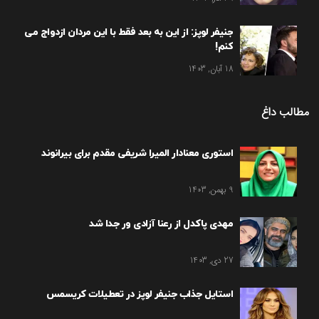
جنیفر لوپز: از این به بعد فقط با این مردان ازدواج می
کنم!
18 آبان, 1403
مطالب داغ
استوری معنادار المیرا شریفی مقدم برای بیرانوند
9 بهمن, 1403
مهدی پاکدل از رعنا آزادی ور جدا شد
27 دی, 1403
استایل جذاب جنیفر لوپز در تعطیلات کریسمس