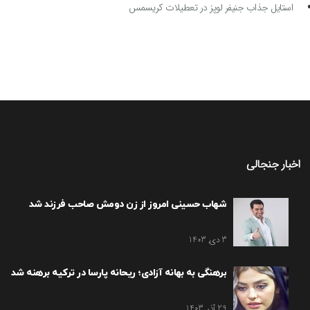
استایل جذاب جنیفر لوپز در تعطیلات کریسمس
اخبار جنجالی
شهاب حسینی امروز از زن دومش صاحب فرزند شد
3 دی, 1403
برهنگی به بهانه آزادی؛ ریحانه پارسا در ترکیه برهنه شد
29 آذر, 1403