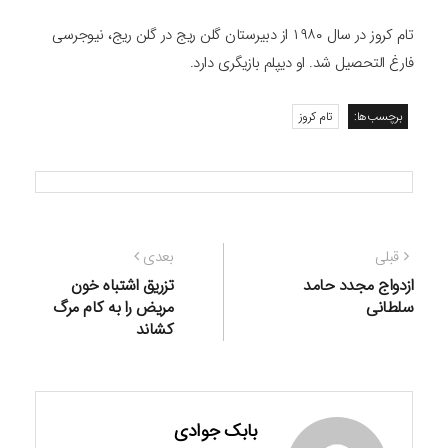
تام کروز در سال ۱۹۸۰ از دبیرستان گلن ریج در گلن ریج، نیوجرسی
فارغ التحصیل شد. او دیپلم بازیگری دارد.
برچسب‌ها:
تام کروز
راهبری
نوشته
نوشته
قبلی
بعدی
نوشته
قبلی:
بعدی:
ازدواج مجدد حامد
تزریق اشتباه خون
سلطانی
مریض را به کام مرگ
کشاند
بابک جوادی