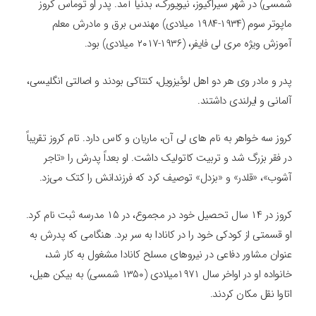
شمسی) در شهر سیراکیوز، نیویورک، بدنیا آمد. پدر او توماس کروز
ماپوتر سوم (۱۹۳۴-۱۹۸۴ میلادی) مهندس برق و مادرش معلم
آموزش ویژه مری لی فایفر، (۱۹۳۶-۲۰۱۷ میلادی) بود.
پدر و مادر وی هر دو اهل لوئیزویل، کنتاکی بودند و اصالتی انگلیسی،
آلمانی و ایرلندی داشتند.
کروز سه خواهر به نام ‌های لی آن، ماریان و کاس دارد. تام کروز تقریباً
در فقر بزرگ شد و تربیت کاتولیک داشت. او بعداً پدرش را «تاجر
آشوب»، «قلدر» و «بزدل» توصیف کرد که فرزندانش را کتک می‌زد.
کروز در ۱۴ سال تحصیل خود در مجموع، در ۱۵ مدرسه ثبت نام کرد.
او قسمتی از کودکی خود را در کانادا به سر برد. هنگامی که پدرش به
عنوان مشاور دفاعی در نیروهای مسلح کانادا مشغول به کار شد،
خانواده او در اواخر سال ۱۹۷۱میلادی (۱۳۵۰ شمسی) به بیکن هیل،
اتاوا نقل مکان کردند.