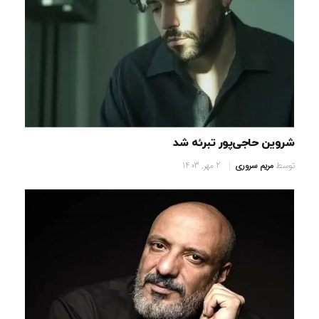
شروین حاجی‌پور تبرئه شد
توسط
مریم سروری
2 مهر, 1403