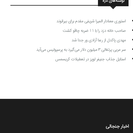
نوشته‌های تازه
استوری معنادار المیرا شریفی مقدم برای بیرانوند
صاحب خانه دزد را با 11 ضربه چاقو کشت
مهدی پاکدل از رعنا آزادی ور جدا شد
سر مربی پرتغالی ۳ میلیون دلار می‌گیرد به پرسپولیس می‌آید
استایل جذاب جنیفر لوپز در تعطیلات کریسمس
اخبار جنجالی