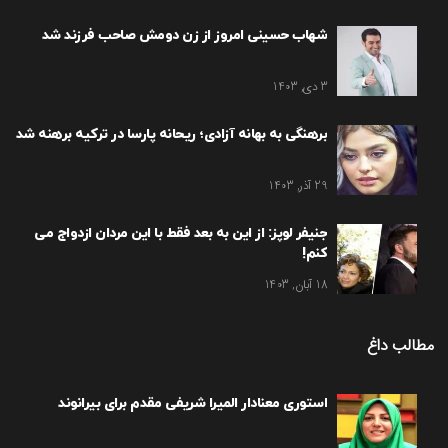
شهاب حسینی امروز از زن دومش صاحب فرزند شد
3 دی, 1403
برهنگی به بهانه آزادی؛ ریحانه پارسا در ترکیه برهنه شد
29 آذر, 1403
جنیفر لوپز: از این به بعد فقط با این مردان ازدواج می
کنم!
18 آبان, 1403
مطالب داغ
استوری معنادار المیرا شریفی مقدم برای بیرانوند