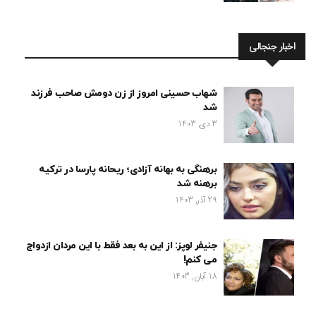
اخبار جنجالی
شهاب حسینی امروز از زن دومش صاحب فرزند
شد
3 دی, 1403
برهنگی به بهانه آزادی؛ ریحانه پارسا در ترکیه
برهنه شد
29 آذر, 1403
جنیفر لوپز: از این به بعد فقط با این مردان ازدواج
می کنم!
18 آبان, 1403