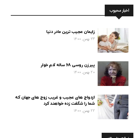
اخبار محبوب
زایمان عجیب ترین مادر دنیا
23 بهمن, 1400
پیرزن روسی 68 ساله آدم خوار
20 بهمن, 1400
ازدواج های عجیب و غریب زوج های جهان که
شما را شگفت زده خواهند کرد
22 بهمن, 1400