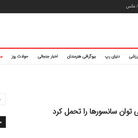
ر/ عکس
رزشی
دنیای رپ
بیوگرافی هنرمندان
اخبار جنجالی
حوادث روز
مط
ی توان سانسورها را تحمل کرد
م