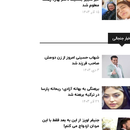
معلوم شد
15 آذر, 1403
خبار جنجالی
شهاب حسینی امروز از زن دومش
صاحب فرزند شد
3 دی, 1403
برهنگی به بهانه آزادی؛ ریحانه پارسا
در ترکیه برهنه شد
29 آذر, 1403
جنیفر لوپز: از این به بعد فقط با این
مردان ازدواج می کنم!