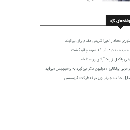
وشته‌های تازه
توری معنادار المیرا شریفی مقدم برای بیرانوند
 خانه دزد را با 11 ضربه چاقو کشت
دی پاکدل از رعنا آزادی ور جدا شد
ی پرتغالی ۳ میلیون دلار می‌گیرد به پرسپولیس می‌آید
تایل جذاب جنیفر لوپز در تعطیلات کریسمس