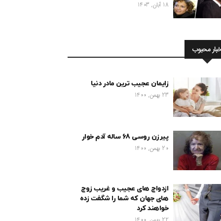
18 آبان, 1403
خبار محبوب
زایمان عجیب ترین مادر دنیا
23 بهمن, 1400
پیرزن روسی 68 ساله آدم خوار
20 بهمن, 1400
ازدواج های عجیب و غریب زوج
های جهان که شما را شگفت زده
خواهند کرد
22 بهمن, 1400