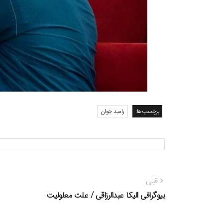
برچسب‌ها:
رامبد جوان
راهبری
نوشته
قبلی
نوشته
قبلی:
بیوگرافی الیکا عبدالرزاقی / علت معلولیت