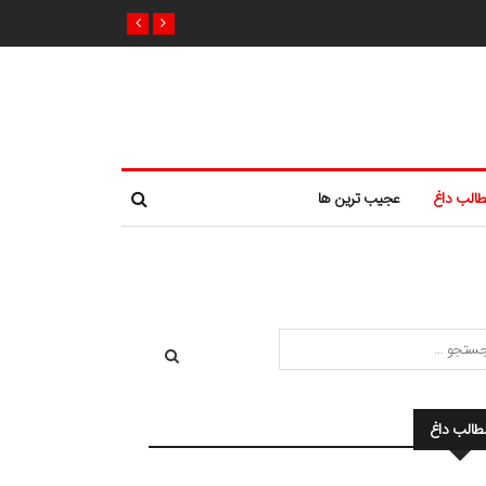
الب داغ
عجیب ترین ها
طالب داغ