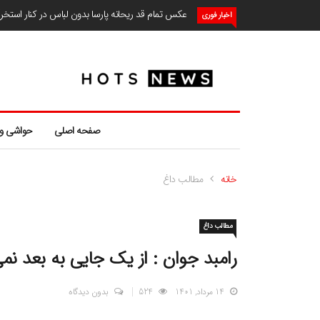
عکس تمام قد ریحانه پارسا بدون لباس در کنار استخ
اخبار فوری
صفحه اصلی
حواشی و
خانه
مطالب داغ
مطالب داغ
رامبد جوان : از یک جایی به بعد نم
14 مرداد, 1401
524
بدون دیدگاه