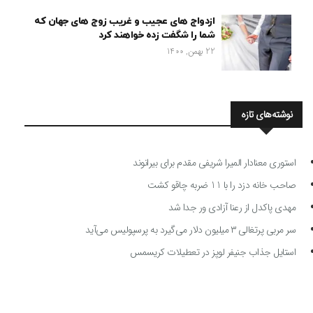
ازدواج های عجیب و غریب زوج های جهان که
شما را شگفت زده خواهند کرد
22 بهمن, 1400
نوشته‌های تازه
استوری معنادار المیرا شریفی مقدم برای بیرانوند
صاحب خانه دزد را با 11 ضربه چاقو کشت
مهدی پاکدل از رعنا آزادی ور جدا شد
سر مربی پرتغالی ۳ میلیون دلار می‌گیرد به پرسپولیس می‌آید
استایل جذاب جنیفر لوپز در تعطیلات کریسمس