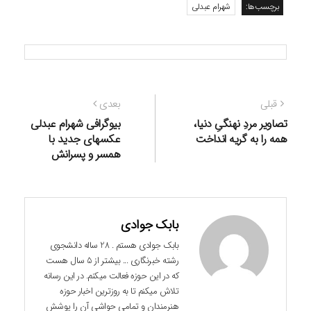
برچسب‌ها:
شهرام عبدلی
راهبری
نوشته
نوشته
قبلی
بعدی
نوشته
قبلی:
بعدی:
تصاویر مردِ نهنگیِ دنیا،
بیوگرافی شهرام عبدلی
همه را به گریه انداخت
عکسهای جدید با
همسر و پسرانش
بابک جوادی
بابک جوادی هستم . 28 ساله دانشجوی
رشته خبرنگاری ... بیشتر از 5 سال هست
که در این حوزه فعالت میکنم. در این رسانه
تلاش میکنم تا به روزترین اخبار حوزه
هنرمندان و تمامی حواشی آن را پوشش