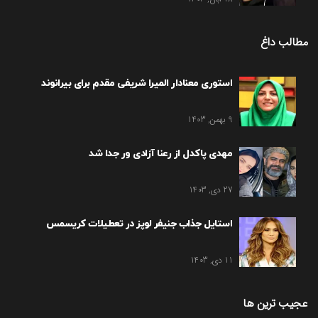
مطالب داغ
استوری معنادار المیرا شریفی مقدم برای بیرانوند
9 بهمن, 1403
مهدی پاکدل از رعنا آزادی ور جدا شد
27 دی, 1403
استایل جذاب جنیفر لوپز در تعطیلات کریسمس
11 دی, 1403
عجیب ترین ها