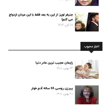
جنیفر لوپز: از این به بعد فقط با این مردان ازدواج
می کنم!
18 آبان, 1403
اخبار محبوب
زایمان عجیب ترین مادر دنیا
23 بهمن, 1400
پیرزن روسی 68 ساله آدم خوار
20 بهمن, 1400