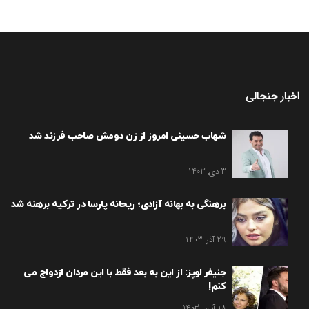
اخبار جنجالی
شهاب حسینی امروز از زن دومش صاحب فرزند شد
3 دی, 1403
برهنگی به بهانه آزادی؛ ریحانه پارسا در ترکیه برهنه شد
29 آذر, 1403
جنیفر لوپز: از این به بعد فقط با این مردان ازدواج می
کنم!
18 آبان, 1403