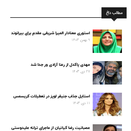
مطالب داغ
استوری معنادار المیرا شریفی مقدم برای بیرانوند
9 بهمن, 1403
مهدی پاکدل از رعنا آزادی ور جدا شد
27 دی, 1403
استایل جذاب جنیفر لوپز در تعطیلات کریسمس
11 دی, 1403
عصبانیت رضا کیانیان از ماجرای ترانه علیدوستی