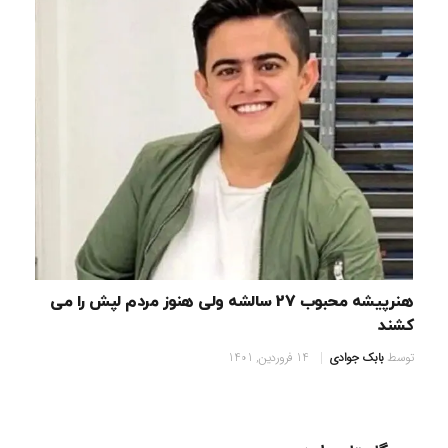
هنرپیشه محبوب 27 سالشه ولی هنوز مردم لپش را می
کشند
توسط
بابک جوادی
14 فروردین, 1401