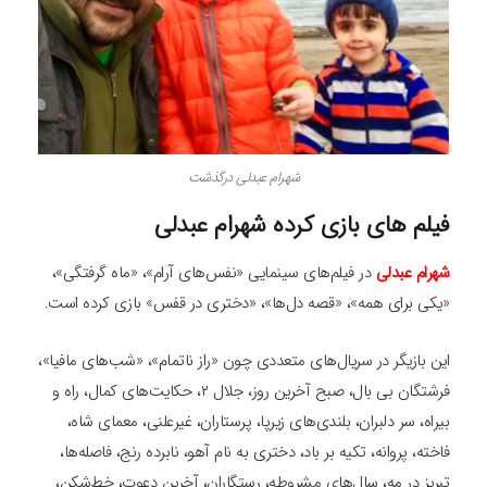
شهرام عبدلی درگذشت
فیلم های بازی کرده شهرام عبدلی
شهرام عبدلی
در فیلم‌های سینمایی «نفس‌های آرام»، «ماه گرفتگی»،
«یکی برای همه»، «قصه دل‌ها»، «دختری در قفس» بازی کرده است.
این بازیگر در سریال‌های متعددی چون «راز ناتمام»، «شب‌های مافیا»،
فرشتگان بی بال، صبح آخرین روز، جلال ۲، حکایت‌های کمال، راه و
بیراه، سر دلبران، بلندی‌های زیرپا، پرستاران، غیرعلنی، معمای شاه،
فاخته، پروانه، تکیه بر باد، دختری به نام آهو، نابرده رنج، فاصله‌ها،
تبریز در مه، سال‌های مشروطه، رستگاران، آخرین دعوت، خط‌شکن،