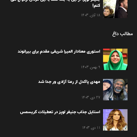
کنم!
18 آبان, 1403
مطالب داغ
استوری معنادار المیرا شریفی مقدم برای بیرانوند
9 بهمن, 1403
مهدی پاکدل از رعنا آزادی ور جدا شد
27 دی, 1403
استایل جذاب جنیفر لوپز در تعطیلات کریسمس
11 دی, 1403