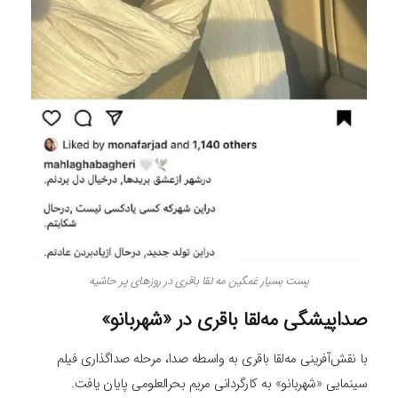
پست بسیار غمگین مه لقا باقری در روزهای پر حاشیه
صداپیشگی مه‌لقا باقری در «شهربانو»
با نقش‌آفرینی مه‌لقا باقری به واسطه صدا، مرحله صداگذاری فیلم
سینمایی «شهربانو» به کارگردانی مریم بحرالعلومی پایان یافت.