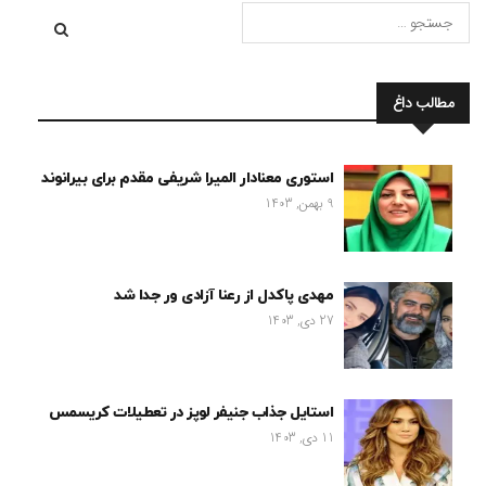
مطالب داغ
استوری معنادار المیرا شریفی مقدم برای بیرانوند
9 بهمن, 1403
مهدی پاکدل از رعنا آزادی ور جدا شد
27 دی, 1403
استایل جذاب جنیفر لوپز در تعطیلات کریسمس
11 دی, 1403