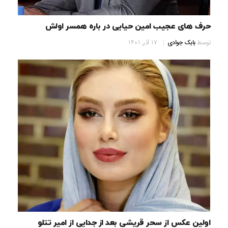
حرف های عجیب امین حیایی در باره همسر اولش
توسط
بابک جوادی
17 آذر, 1401
اولین عکس از سحر قریشی بعد از جدایی از امیر تتلو