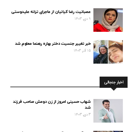
عصبانیت رضا کیانیان از ماجرای ترانه علیدوستی
9 دی, 1403
خبر تغییر جنسیت دختر بهاره رهنما معلوم شد
15 آذر, 1403
اخبار جنجالی
شهاب حسینی امروز از زن دومش صاحب فرزند
شد
3 دی, 1403