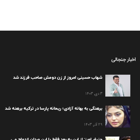
اخبار جنجالی
شهاب حسینی امروز از زن دومش صاحب فرزند شد
3 دی, 1403
برهنگی به بهانه آزادی؛ ریحانه پارسا در ترکیه برهنه شد
29 آذر, 1403
جنیفر لوپز: از این به بعد فقط با این مردان ازدواج می