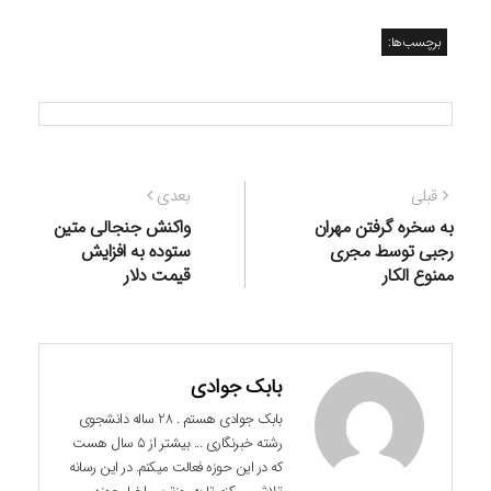
برچسب‌ها:
راهبری
نوشته
نوشته
قبلی
بعدی
نوشته
قبلی:
بعدی:
به سخره گرفتن مهران
واکنش جنجالی متین
رجبی توسط مجری
ستوده به افزایش
ممنوع الکار
قیمت دلار
بابک جوادی
بابک جوادی هستم . 28 ساله دانشجوی
رشته خبرنگاری ... بیشتر از 5 سال هست
که در این حوزه فعالت میکنم. در این رسانه