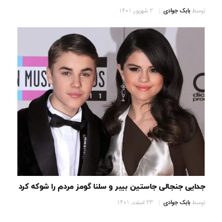
توسط
بابک جوادی
2 شهریور, 1401
جدایی جنجالی جاستین بیبر و سلنا گومز مردم را شوکه کرد
توسط
بابک جوادی
23 اسفند, 1401