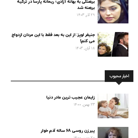
برهنگی به بهانه آزادی؛ ریحانه پارسا در ترکیه
برهنه شد
29 آذر, 1403
جنیفر لوپز: از این به بعد فقط با این مردان ازدواج
می کنم!
18 آبان, 1403
اخبار محبوب
زایمان عجیب ترین مادر دنیا
23 بهمن, 1400
پیرزن روسی 68 ساله آدم خوار
20 بهمن, 1400