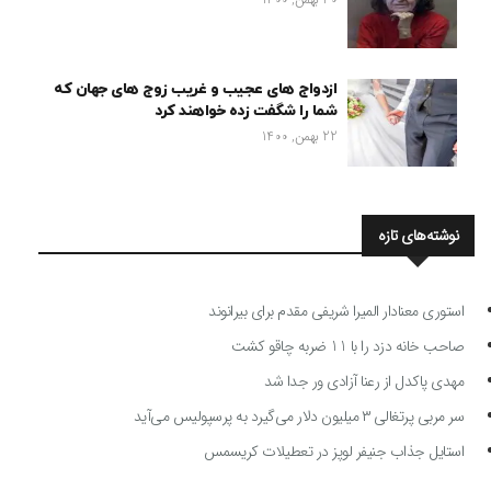
ازدواج های عجیب و غریب زوج های جهان که
شما را شگفت زده خواهند کرد
22 بهمن, 1400
نوشته‌های تازه
استوری معنادار المیرا شریفی مقدم برای بیرانوند
صاحب خانه دزد را با 11 ضربه چاقو کشت
مهدی پاکدل از رعنا آزادی ور جدا شد
سر مربی پرتغالی ۳ میلیون دلار می‌گیرد به پرسپولیس می‌آید
استایل جذاب جنیفر لوپز در تعطیلات کریسمس