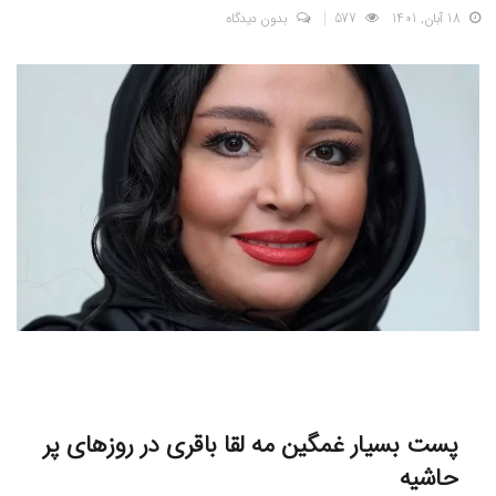
18 آبان, 1401
577
بدون دیدگاه
پست بسیار غمگین مه لقا باقری در روزهای پر
حاشیه