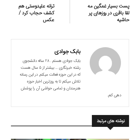
نوشته
قبلی:
بعدی:
پست بسیار غمگین مه
ترانه علیدوستی هم
لقا باقری در روزهای پر
کشف حجاب کرد /
حاشیه
عکس
بابک جوادی
بابک جوادی هستم . 28 ساله دانشجوی
رشته خبرنگاری ... بیشتر از 5 سال هست
که در این حوزه فعالت میکنم. در این رسانه
تلاش میکنم تا به روزترین اخبار حوزه
هنرمندان و تمامی حواشی آن را پوشش
دهی کنم.
نوشته های مرتبط