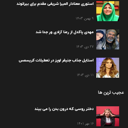
استوری معنادار المیرا شریفی مقدم برای بیرانوند
9 بهمن, 1403
مهدی پاکدل از رعنا آزادی ور جدا شد
27 دی, 1403
استایل جذاب جنیفر لوپز در تعطیلات کریسمس
11 دی, 1403
عجیب ترین ها
دختر روسی که درون بدن را می بیند
16 مهر, 1401