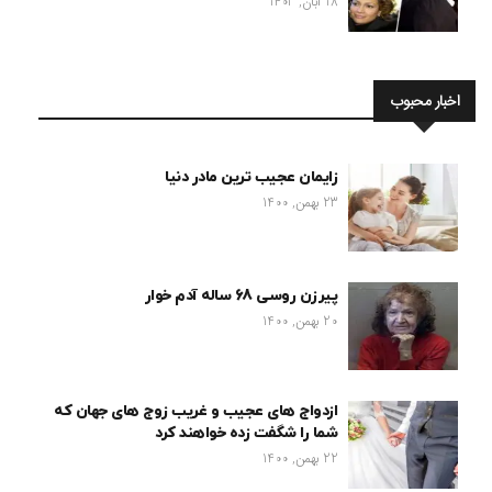
18 آبان, 1403
اخبار محبوب
زایمان عجیب ترین مادر دنیا
23 بهمن, 1400
پیرزن روسی 68 ساله آدم خوار
20 بهمن, 1400
ازدواج های عجیب و غریب زوج های جهان که
شما را شگفت زده خواهند کرد
22 بهمن, 1400