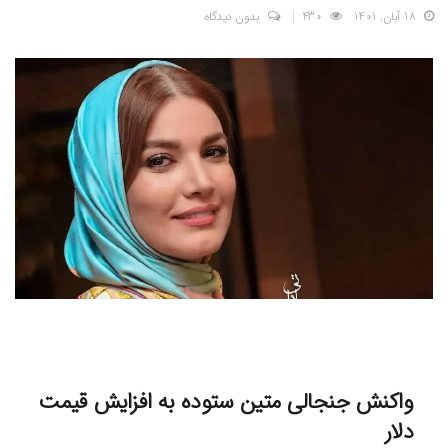
18 آبان, 1401
430
بدون دیدگاه
واکنش جنجالی متین ستوده به افزایش قیمت
دلار