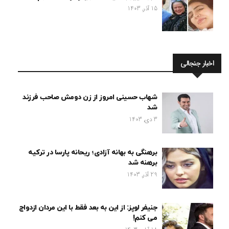
15 آذر, 1403
اخبار جنجالی
شهاب حسینی امروز از زن دومش صاحب فرزند
شد
3 دی, 1403
برهنگی به بهانه آزادی؛ ریحانه پارسا در ترکیه
برهنه شد
29 آذر, 1403
جنیفر لوپز: از این به بعد فقط با این مردان ازدواج
می کنم!