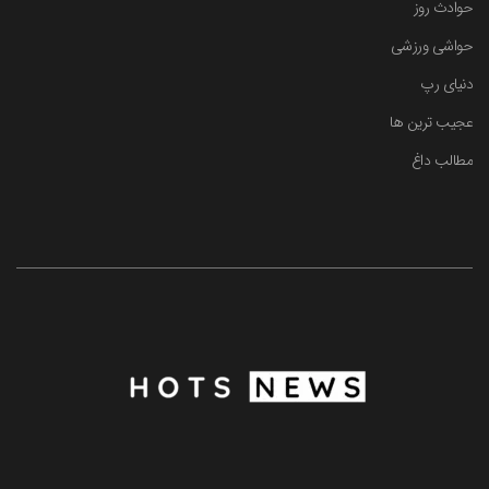
حوادث روز
حواشی ورزشی
دنیای رپ
عجیب ترین ها
مطالب داغ