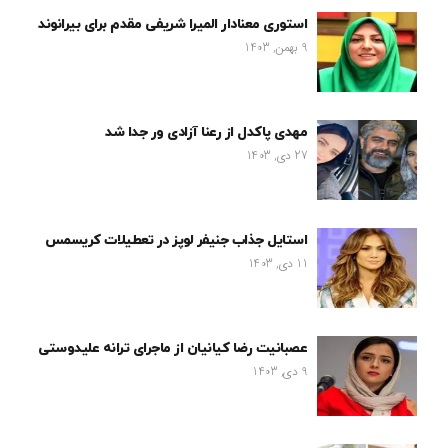
استوری معنادار المیرا شریفی مقدم برای بیرانوند
9 بهمن, 1403
مهدی پاکدل از رعنا آزادی ور جدا شد
27 دی, 1403
استایل جذاب جنیفر لوپز در تعطیلات کریسمس
11 دی, 1403
عصبانیت رضا کیانیان از ماجرای ترانه علیدوستی
9 دی, 1403