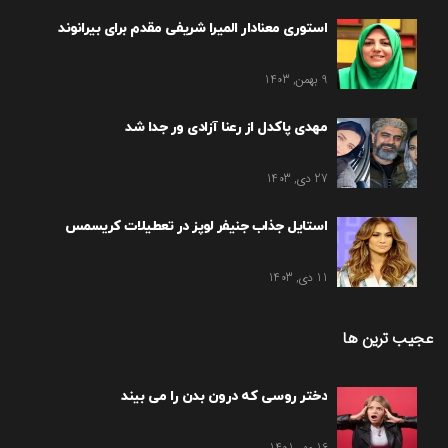
استوری معنادار المیرا شریفی مقدم برای بیرانوند
9 بهمن, 1403
مهدی پاکدل از رعنا آزادی ور جدا شد
27 دی, 1403
استایل جذاب جنیفر لوپز در تعطیلات کریسمس
11 دی, 1403
عجیب ترین ها
دختر روسی که درون بدن را می بیند
16 مهر, 1401