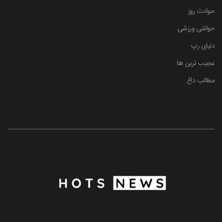
حوادث روز
حواشی ورزشی
دنیای رپ
عجیب ترین ها
مطالب داغ