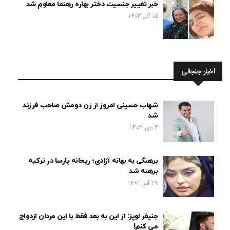
خبر تغییر جنسیت دختر بهاره رهنما معلوم شد
15 آذر, 1403
اخبار جنجالی
شهاب حسینی امروز از زن دومش صاحب فرزند
شد
3 دی, 1403
برهنگی به بهانه آزادی؛ ریحانه پارسا در ترکیه
برهنه شد
29 آذر, 1403
جنیفر لوپز: از این به بعد فقط با این مردان ازدواج
می کنم!