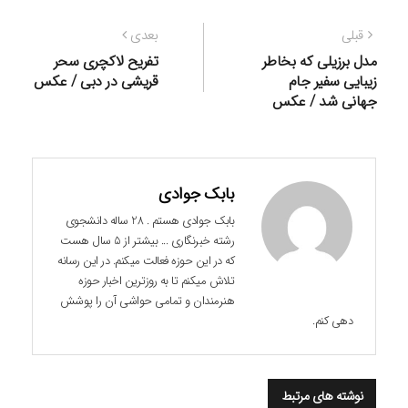
راهبری
نوشته
نوشته
قبلی
بعدی
نوشته
قبلی:
بعدی:
مدل برزیلی که بخاطر
تفریح لاکچری سحر
زیبایی سفیر جام
قریشی در دبی / عکس
جهانی شد / عکس
بابک جوادی
بابک جوادی هستم . 28 ساله دانشجوی
رشته خبرنگاری ... بیشتر از 5 سال هست
که در این حوزه فعالت میکنم. در این رسانه
تلاش میکنم تا به روزترین اخبار حوزه
هنرمندان و تمامی حواشی آن را پوشش
دهی کنم.
نوشته های مرتبط