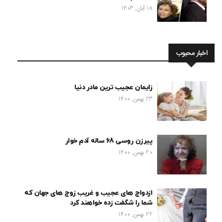
18 آبان, 1403
اخبار محبوب
زایمان عجیب ترین مادر دنیا
23 بهمن, 1400
پیرزن روسی 68 ساله آدم خوار
20 بهمن, 1400
ازدواج های عجیب و غریب زوج های جهان که
شما را شگفت زده خواهند کرد
22 بهمن, 1400