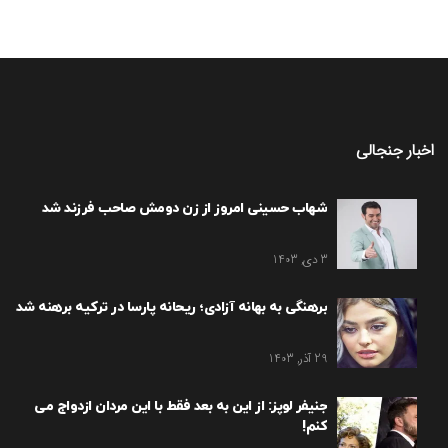
اخبار جنجالی
شهاب حسینی امروز از زن دومش صاحب فرزند شد
3 دی, 1403
برهنگی به بهانه آزادی؛ ریحانه پارسا در ترکیه برهنه شد
29 آذر, 1403
جنیفر لوپز: از این به بعد فقط با این مردان ازدواج می
کنم!