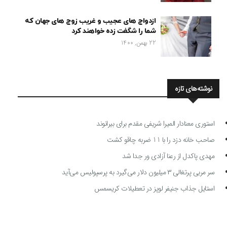
ازدواج های عجیب و غریب زوج های جهان که
شما را شگفت زده خواهند کرد
22 بهمن, 1400
نوشته‌های تازه
استوری معنادار المیرا شریفی مقدم برای بیرانوند
صاحب خانه دزد را با 11 ضربه چاقو کشت
مهدی پاکدل از رعنا آزادی ور جدا شد
سر مربی پرتغالی ۳ میلیون دلار می‌گیرد به پرسپولیس می‌آید
استایل جذاب جنیفر لوپز در تعطیلات کریسمس