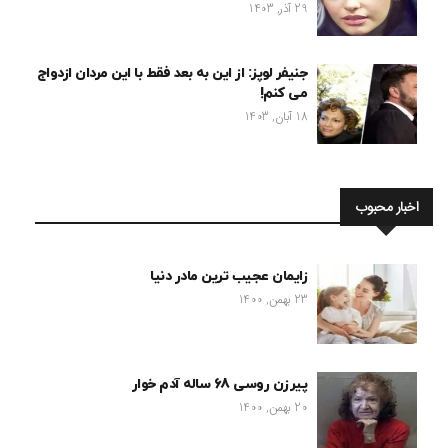
29 آذر, 1403
جنیفر لوپز: از این به بعد فقط با این مردان ازدواج
می کنم!
18 آبان, 1403
اخبار محبوب
زایمان عجیب ترین مادر دنیا
23 بهمن, 1400
پیرزن روسی 68 ساله آدم خوار
20 بهمن, 1400