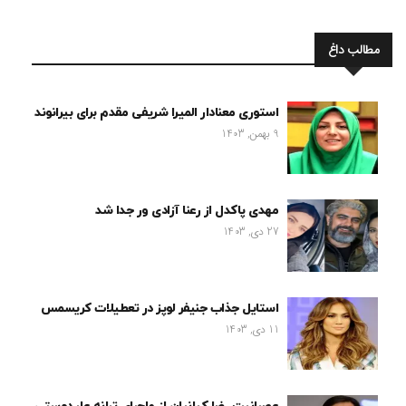
مطالب داغ
استوری معنادار المیرا شریفی مقدم برای بیرانوند
9 بهمن, 1403
مهدی پاکدل از رعنا آزادی ور جدا شد
27 دی, 1403
استایل جذاب جنیفر لوپز در تعطیلات کریسمس
11 دی, 1403