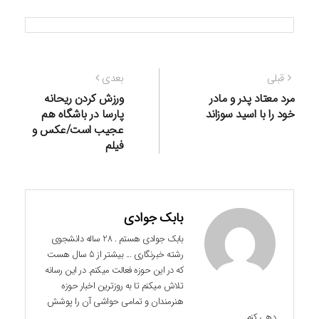
راهبری
نوشته
نوشته
قبلی
بعدی
نوشته
قبلی:
بعدی:
مرد معتاد پدر و مادر
ورزش کردن ریحانه
خود را با اسید سوزاند
پارسا در باشگاه هم
عجیب است/عکس و
فیلم
بابک جوادی
بابک جوادی هستم . 28 ساله دانشجوی
رشته خبرنگاری ... بیشتر از 5 سال هست
که در این حوزه فعالت میکنم. در این رسانه
تلاش میکنم تا به روزترین اخبار حوزه
هنرمندان و تمامی حواشی آن را پوشش
دهی کنم.