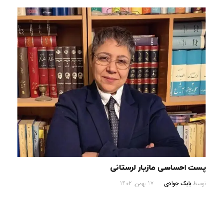
پست احساسی مازیار لرستانی
توسط
بابک جوادی
17 بهمن, 1402