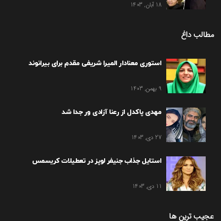
18 آبان, 1403
مطالب داغ
استوری معنادار المیرا شریفی مقدم برای بیرانوند
9 بهمن, 1403
مهدی پاکدل از رعنا آزادی ور جدا شد
27 دی, 1403
استایل جذاب جنیفر لوپز در تعطیلات کریسمس
11 دی, 1403
عجیب ترین ها