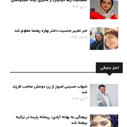
عصبانیت رضا کیانیان از ماجرای ترانه علیدوستی
9 دی, 1403
خبر تغییر جنسیت دختر بهاره رهنما معلوم شد
15 آذر, 1403
اخبار جنجالی
شهاب حسینی امروز از زن دومش صاحب فرزند
شد
3 دی, 1403
برهنگی به بهانه آزادی؛ ریحانه پارسا در ترکیه
برهنه شد