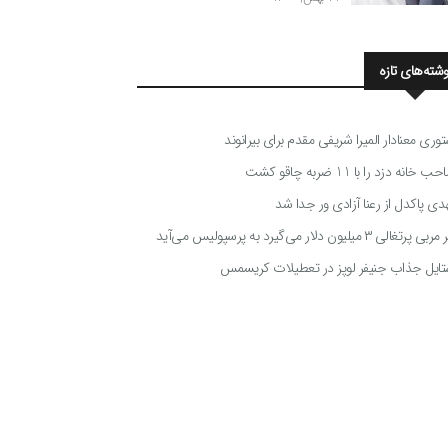
وشته‌های تازه
توری معنادار المیرا شریفی مقدم برای بیرانوند
 خانه دزد را با 11 ضربه چاقو کشت
دی پاکدل از رعنا آزادی ور جدا شد
ی پرتغالی ۳ میلیون دلار می‌گیرد به پرسپولیس می‌آید
تایل جذاب جنیفر لوپز در تعطیلات کریسمس