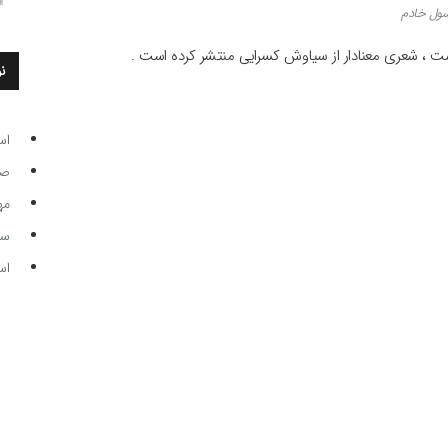
سول خادم
ست ، شعری معنادار از سیاوش کسرایی منتشر کرده است .
ن
اس
صاحب
مه
سر مرب
اس