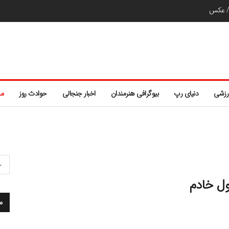
ر/ عکس
رزشی
دنیای رپ
بیوگرافی هنرمندان
اخبار جنجالی
حوادث روز
مط
ول خادم
م