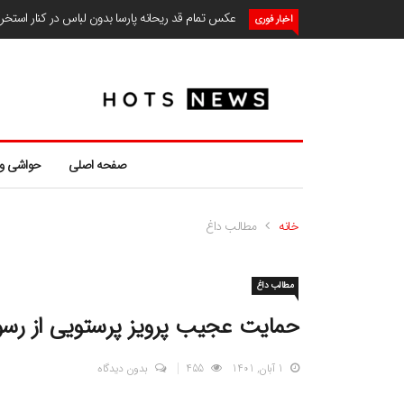
عکس تمام قد ریحانه پارسا بدون لباس در کنار استخ
اخبار فوری
صفحه اصلی
حواشی و
خانه
مطالب داغ
مطالب داغ
حمایت عجیب پرویز پرستویی از رس
1 آبان, 1401
455
بدون دیدگاه