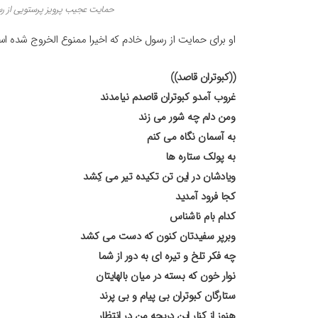
حمایت عجیب پرویز پرستویی از ر
او برای حمایت از رسول خادم که اخیرا ممنوع الخروج شده ا
((کبوتران قاصد))
غروب آمدو کبوتران قاصدم نیامدند
ومن دلم چه شور می زند
به آسمان نگاه می کنم
به پولک ستاره ها
ویادشان در این تن تکیده تیر می کِشد
کجا فرود آمدید
کدام بام ناشناس
وبرپر سفیدتان کنون که دست می کشد
چه فکر تلخ و تیره ای به دور از شما
نوار خون که بسته در میان بالهایتان
ستارگان کبوتران بی پیام و بی پرند
هنوز از کنار این دریچه من در انتظار