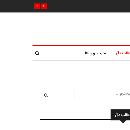
الب داغ
عجیب ترین ها
طالب داغ