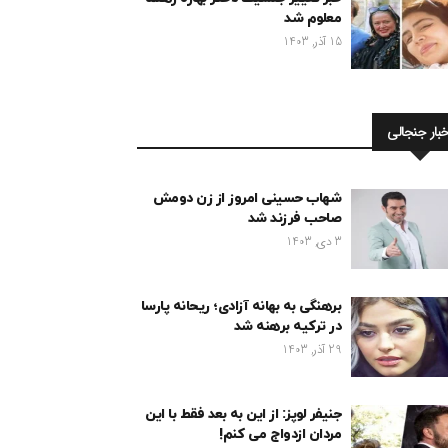
معلوم شد
15 آذر, 1403
خبار جنجالی
شهاب حسینی امروز از زن دومش
صاحب فرزند شد
3 دی, 1403
برهنگی به بهانه آزادی؛ ریحانه پارسا
در ترکیه برهنه شد
29 آذر, 1403
جنیفر لوپز: از این به بعد فقط با این
مردان ازدواج می کنم!