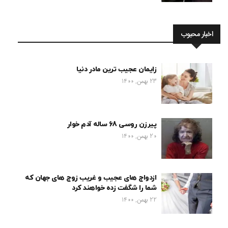
اخبار محبوب
زایمان عجیب ترین مادر دنیا
23 بهمن, 1400
پیرزن روسی 68 ساله آدم خوار
20 بهمن, 1400
ازدواج های عجیب و غریب زوج های جهان که
شما را شگفت زده خواهند کرد
22 بهمن, 1400