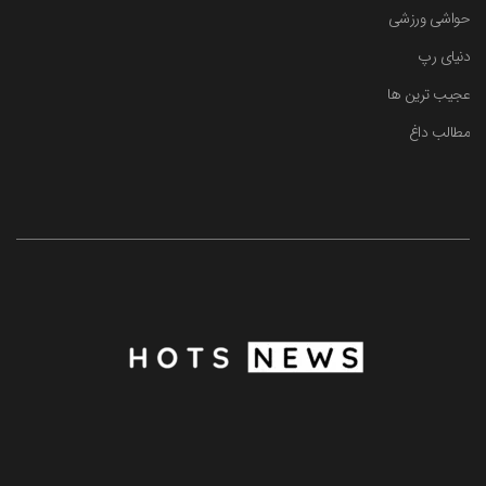
حواشی ورزشی
دنیای رپ
عجیب ترین ها
مطالب داغ