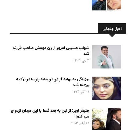
اخبار جنجالی
شهاب حسینی امروز از زن دومش صاحب فرزند
شد
3 دی, 1403
برهنگی به بهانه آزادی؛ ریحانه پارسا در ترکیه
برهنه شد
29 آذر, 1403
جنیفر لوپز: از این به بعد فقط با این مردان ازدواج
می کنم!
18 آبان, 1403