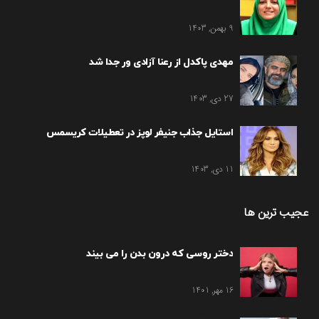
9 بهمن, 1403
مهدی پاکدل از رعنا آزادی ور جدا شد
27 دی, 1403
استایل جذاب جنیفر لوپز در تعطیلات کریسمس
11 دی, 1403
عجیب ترین ها
دختر روسی که درون بدن را می بیند
16 مهر, 1401