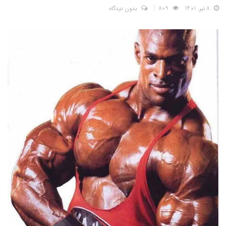
8 تیر, 1401
809
بدون دیدگاه