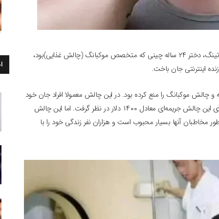
دختر ۲۴ ساله در پخش زنده آن‌ قدر خورد تا مرد! :پان شیائوتینگ، دختر ۲۴ ساله چینی که متخصص موکبانگ (چالش غذایی)بود،
ا
نده اینترنتی جان باخت.
ش پرخوری برنامه و چالش موکبانگ را منع کرده بود. در این چالش معمولا افراد جان خود
را به‌دلیل خوردن بیش از حد غذا به خطر می‌اندازند. دولت برای این چالش جریمه‌ای معادل ۱۴۰۰ دلار در نظر گرفت. اما این چالش
ینطور مخاطبان آنها بسیار محبوب است و هزاران نفر زندگی خود را با