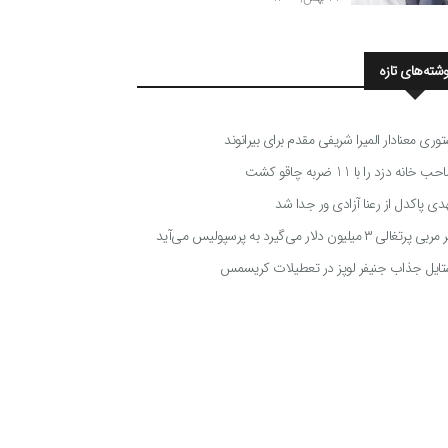
وشته‌های تازه
توری معنادار المیرا شریفی مقدم برای بیرانوند
 خانه دزد را با 11 ضربه چاقو کشت
دی پاکدل از رعنا آزادی ور جدا شد
ی پرتغالی ۳ میلیون دلار می‌گیرد به پرسپولیس می‌آید
تایل جذاب جنیفر لوپز در تعطیلات کریسمس