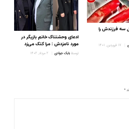
 سه فرزندش را
ادعای وحشتناک خانم بازیگر در
مورد نامزدش : مرا کتک می‌زد
ی
17 فروردین, 1401
توسط
بابک جوادی
2 مرداد, 1402
ند
*