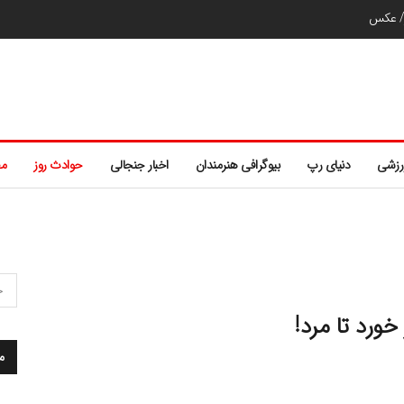
ر/ عکس
رزشی
دنیای رپ
بیوگرافی هنرمندان
اخبار جنجالی
حوادث روز
مط
م