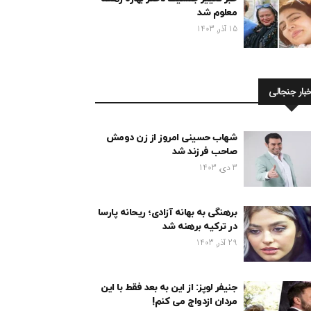
معلوم شد
15 آذر, 1403
خبار جنجالی
شهاب حسینی امروز از زن دومش
صاحب فرزند شد
3 دی, 1403
برهنگی به بهانه آزادی؛ ریحانه پارسا
در ترکیه برهنه شد
29 آذر, 1403
جنیفر لوپز: از این به بعد فقط با این
مردان ازدواج می کنم!