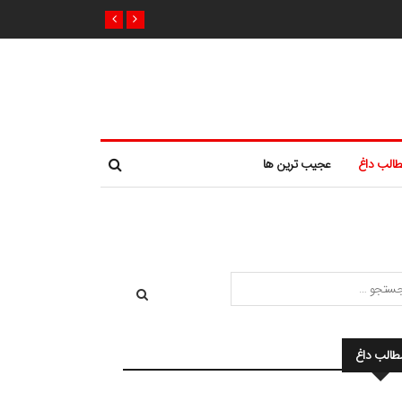
الب داغ
عجیب ترین ها
طالب داغ