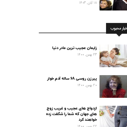
18 آبان, 1403
خبار محبوب
زایمان عجیب ترین مادر دنیا
23 بهمن, 1400
پیرزن روسی 68 ساله آدم خوار
20 بهمن, 1400
ازدواج های عجیب و غریب زوج
های جهان که شما را شگفت زده
خواهند کرد
22 بهمن, 1400