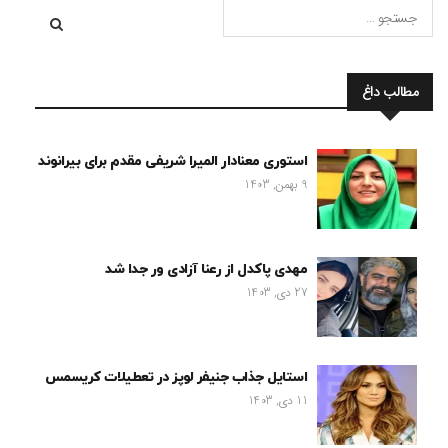
مطالب داغ
استوری معنادار المیرا شریفی مقدم برای بیرانوند
9 بهمن, 1403
مهدی پاکدل از رعنا آزادی ور جدا شد
27 دی, 1403
استایل جذاب جنیفر لوپز در تعطیلات کریسمس
11 دی, 1403