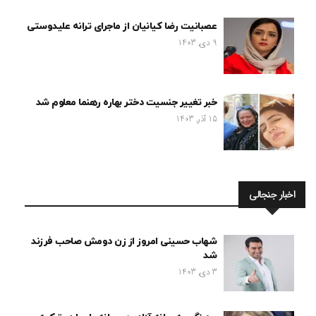
عصبانیت رضا کیانیان از ماجرای ترانه علیدوستی
9 دی, 1403
خبر تغییر جنسیت دختر بهاره رهنما معلوم شد
15 آذر, 1403
اخبار جنجالی
شهاب حسینی امروز از زن دومش صاحب فرزند
شد
3 دی, 1403