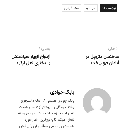
برچسب‌ها:
امیر تتلو
سحر قریشی
راهبری
نوشته
نوشته
قبلی
بعدی
نوشته
قبلی:
بعدی:
ساختمان متروپل در
ازدواج الهیار صیادمنش
آبادان فرو ریخت
با دختری اهل ترکیه
بابک جوادی
بابک جوادی هستم . 28 ساله دانشجوی
رشته خبرنگاری ... بیشتر از 5 سال هست
که در این حوزه فعالت میکنم. در این رسانه
تلاش میکنم تا به روزترین اخبار حوزه
هنرمندان و تمامی حواشی آن را پوشش