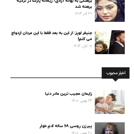
برهنگی به بهانه آزادی؛ ریحانه پارسا در ترکیه
برهنه شد
29 آذر, 1403
جنیفر لوپز: از این به بعد فقط با این مردان ازدواج
می کنم!
18 آبان, 1403
اخبار محبوب
زایمان عجیب ترین مادر دنیا
23 بهمن, 1400
پیرزن روسی 68 ساله آدم خوار
20 بهمن, 1400