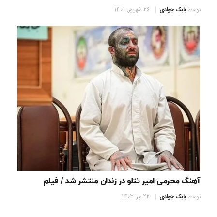
توسط
بابک جوادی
26 شهریور, 1401
آهنگ محرمی امیر تتلو در زندان منتشر شد / فیلم
توسط
بابک جوادی
22 تیر, 1403