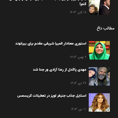
کنم!
18 آبان, 1403
مطالب داغ
استوری معنادار المیرا شریفی مقدم برای بیرانوند
9 بهمن, 1403
مهدی پاکدل از رعنا آزادی ور جدا شد
27 دی, 1403
استایل جذاب جنیفر لوپز در تعطیلات کریسمس
11 دی, 1403