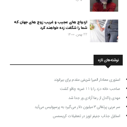
ازدواج های عجیب و غریب زوج های جهان که
شما را شگفت زده خواهند کرد
22 بهمن, 1400
نوشته‌های تازه
استوری معنادار المیرا شریفی مقدم برای بیرانوند
صاحب خانه دزد را با 11 ضربه چاقو کشت
مهدی پاکدل از رعنا آزادی ور جدا شد
سر مربی پرتغالی ۳ میلیون دلار می‌گیرد به پرسپولیس می‌آید
استایل جذاب جنیفر لوپز در تعطیلات کریسمس