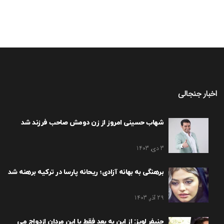
اخبار جنجالی
شهاب حسینی امروز از زن دومش صاحب فرزند شد
3 دی, 1403
برهنگی به بهانه آزادی؛ ریحانه پارسا در ترکیه برهنه شد
29 آذر, 1403
جنیفر لوپز: از این به بعد فقط با این مردان ازدواج می