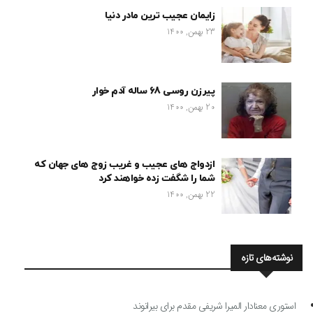
زایمان عجیب ترین مادر دنیا
23 بهمن, 1400
پیرزن روسی 68 ساله آدم خوار
20 بهمن, 1400
ازدواج های عجیب و غریب زوج های جهان که
شما را شگفت زده خواهند کرد
22 بهمن, 1400
نوشته‌های تازه
استوری معنادار المیرا شریفی مقدم برای بیرانوند