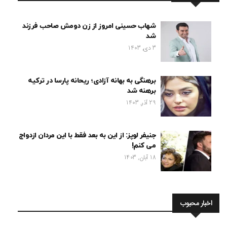
شهاب حسینی امروز از زن دومش صاحب فرزند
شد
3 دی, 1403
برهنگی به بهانه آزادی؛ ریحانه پارسا در ترکیه
برهنه شد
29 آذر, 1403
جنیفر لوپز: از این به بعد فقط با این مردان ازدواج
می کنم!
18 آبان, 1403
اخبار محبوب