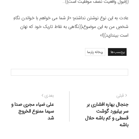
((قبول واقعیت نصف موفقیت است))…
عادت به این نوع نوشتن نداشتم؛ «از شما می خواهم با خواندن نگاهِ
شخصِ من به این موضوع،((نگاهی به نقاط تاریک خود که نهان
است بیندازید))!»
برچسب‌ها:
ریحانه پارسا
راهبری
نوشته
نوشته
قبلی
بعدی
نوشته
قبلی:
بعدی:
جنجال بهاره افشاری بر
علی ضیاء مجری صدا و
سر بیلبورد گوشت
سیما ممنوع الخروج
قسطی و کم باشه حلال
شد
باشه