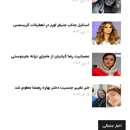
27 دی, 1403
استایل جذاب جنیفر لوپز در تعطیلات کریسمس
11 دی, 1403
عصبانیت رضا کیانیان از ماجرای ترانه علیدوستی
9 دی, 1403
خبر تغییر جنسیت دختر بهاره رهنما معلوم شد
15 آذر, 1403
اخبار جنجالی