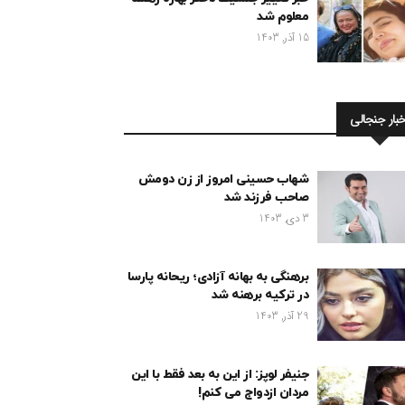
معلوم شد
15 آذر, 1403
خبار جنجالی
شهاب حسینی امروز از زن دومش
صاحب فرزند شد
3 دی, 1403
برهنگی به بهانه آزادی؛ ریحانه پارسا
در ترکیه برهنه شد
29 آذر, 1403
جنیفر لوپز: از این به بعد فقط با این
مردان ازدواج می کنم!