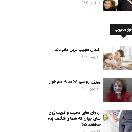
18 آبان, 1403
خبار محبوب
زایمان عجیب ترین مادر دنیا
23 بهمن, 1400
پیرزن روسی 68 ساله آدم خوار
20 بهمن, 1400
ازدواج های عجیب و غریب زوج
های جهان که شما را شگفت زده
خواهند کرد
22 بهمن, 1400