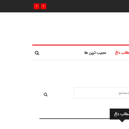
الب داغ
عجیب ترین ها
طالب داغ