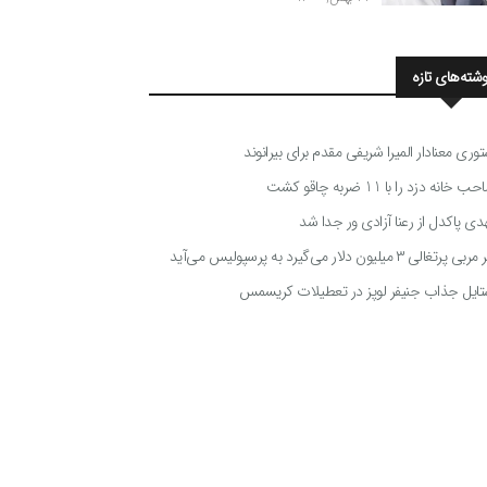
وشته‌های تازه
توری معنادار المیرا شریفی مقدم برای بیرانوند
 خانه دزد را با 11 ضربه چاقو کشت
دی پاکدل از رعنا آزادی ور جدا شد
ی پرتغالی ۳ میلیون دلار می‌گیرد به پرسپولیس می‌آید
تایل جذاب جنیفر لوپز در تعطیلات کریسمس