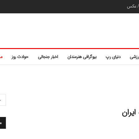
ر/ عکس
رزشی
دنیای رپ
بیوگرافی هنرمندان
اخبار جنجالی
حوادث روز
مط
ایران
م