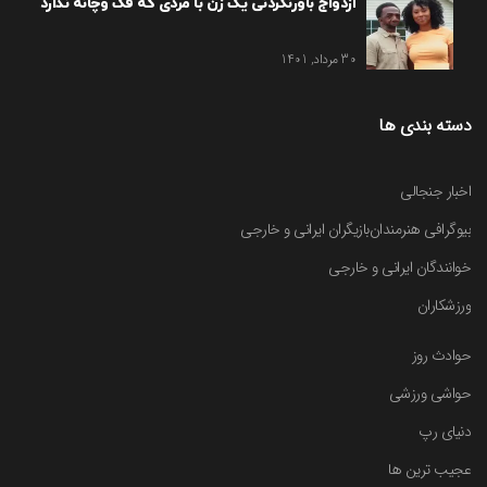
ازدواج باورنکردنی یک زن با مردی که فک وچانه ندارد
30 مرداد, 1401
دسته بندی ها
اخبار جنجالی
بیوگرافی هنرمندان
بازیگران ایرانی و خارجی
خوانندگان ایرانی و خارجی
ورزشکاران
حوادث روز
حواشی ورزشی
دنیای رپ
عجیب ترین ها