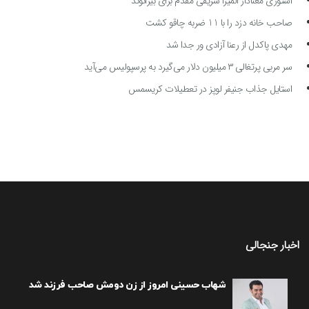
استوری معنادار المیرا شریفی مقدم برای بیرانوند
صاحب خانه دزد را با 11 ضربه چاقو کشت
مهدی پاکدل از رعنا آزادی ور جدا شد
سر مربی پرتغالی ۳ میلیون دلار می‌گیرد به پرسپولیس می‌آید
استایل جذاب جنیفر لوپز در تعطیلات کریسمس
اخبار جنجالی
شهاب حسینی امروز از زن دومش صاحب فرزند شد