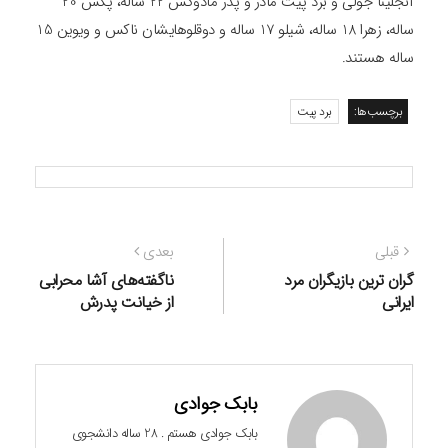
آنجلینا جولی و برد پیت مادر و پدر مادوکس 22 ساله، پکس 20
ساله، زهرا 18 ساله، شیلو 17 ساله و دوقلوهایشان ناکس و ویوین 15
ساله هستند.
برچسب‌ها:
برد پیت
راهبری
نوشته
نوشته
قبلی
بعدی
نوشته
قبلی:
بعدی:
گران ترین بازیگران مرد
ناگفته‌های آشا محرابی
ایرانی
از خیانت پدرش
بابک جوادی
بابک جوادی هستم . 28 ساله دانشجوی