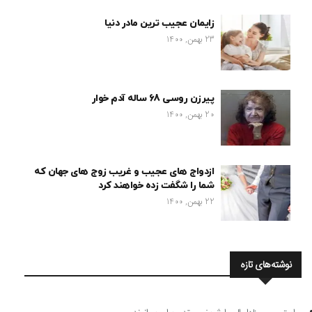
زایمان عجیب ترین مادر دنیا
23 بهمن, 1400
پیرزن روسی 68 ساله آدم خوار
20 بهمن, 1400
ازدواج های عجیب و غریب زوج های جهان که
شما را شگفت زده خواهند کرد
22 بهمن, 1400
نوشته‌های تازه