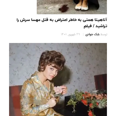
آناهیتا همتی به خاطر اعتراض به قتل مهسا سرش را
تراشید / فیلم
توسط
بابک جوادی
29 شهریور, 1401