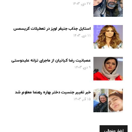
27 دی, 1403
استایل جذاب جنیفر لوپز در تعطیلات کریسمس
11 دی, 1403
عصبانیت رضا کیانیان از ماجرای ترانه علیدوستی
9 دی, 1403
خبر تغییر جنسیت دختر بهاره رهنما معلوم شد
15 آذر, 1403
اخبار جنجالی