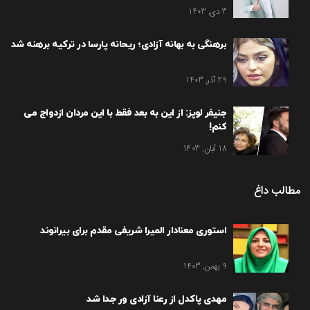
3 دی, 1403
برهنگی به بهانه آزادی؛ ریحانه پارسا در ترکیه برهنه شد
29 آذر, 1403
جنیفر لوپز: از این به بعد فقط با این مردان ازدواج می
کنم!
18 آبان, 1403
مطالب داغ
استوری معنادار المیرا شریفی مقدم برای بیرانوند
9 بهمن, 1403
مهدی پاکدل از رعنا آزادی ور جدا شد