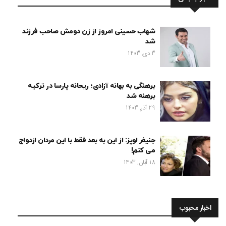
شهاب حسینی امروز از زن دومش صاحب فرزند
شد
3 دی, 1403
برهنگی به بهانه آزادی؛ ریحانه پارسا در ترکیه
برهنه شد
29 آذر, 1403
جنیفر لوپز: از این به بعد فقط با این مردان ازدواج
می کنم!
18 آبان, 1403
اخبار محبوب