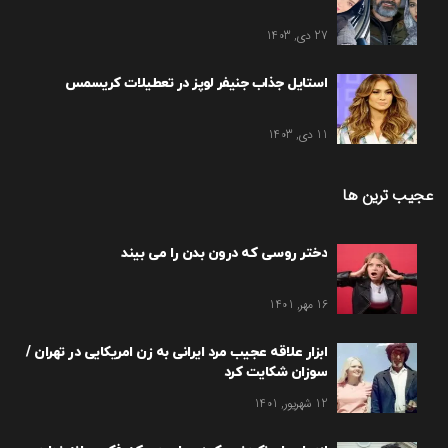
27 دی, 1403
استایل جذاب جنیفر لوپز در تعطیلات کریسمس
11 دی, 1403
عجیب ترین ها
دختر روسی که درون بدن را می بیند
16 مهر, 1401
ابزار علاقه عجیب مرد ایرانی به زن امریکایی در تهران /
سوزان شکایت کرد
12 شهریور, 1401