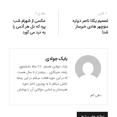
راهبری
نوشته
نوشته
قبلی
بعدی
نوشته
قبلی:
بعدی:
تصمیم یکتا ناصر درباره
عکسی از شهرام شب
منوچهر هادی خبرساز
پره که دل هر آدمی را
شد!
به درد می آورد
بابک جوادی
بابک جوادی هستم . 28 ساله دانشجوی
رشته خبرنگاری ... بیشتر از 5 سال هست
که در این حوزه فعالت میکنم. در این رسانه
تلاش میکنم تا به روزترین اخبار حوزه
هنرمندان و تمامی حواشی آن را پوشش
دهی کنم.
نوشته های مرتبط