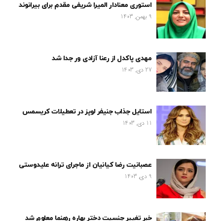
استوری معنادار المیرا شریفی مقدم برای بیرانوند
9 بهمن, 1403
مهدی پاکدل از رعنا آزادی ور جدا شد
27 دی, 1403
استایل جذاب جنیفر لوپز در تعطیلات کریسمس
11 دی, 1403
عصبانیت رضا کیانیان از ماجرای ترانه علیدوستی
9 دی, 1403
خبر تغییر جنسیت دختر بهاره رهنما معلوم شد