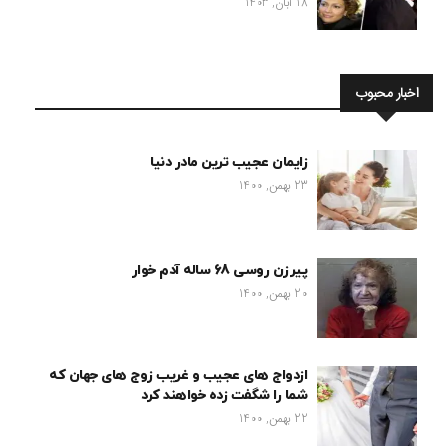
18 آبان, 1403
اخبار محبوب
زایمان عجیب ترین مادر دنیا
23 بهمن, 1400
پیرزن روسی 68 ساله آدم خوار
20 بهمن, 1400
ازدواج های عجیب و غریب زوج های جهان که
شما را شگفت زده خواهند کرد
22 بهمن, 1400