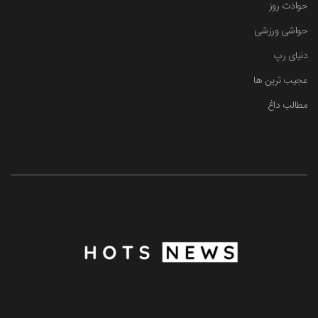
حوادث روز
حواشی ورزشی
دنیای رپ
عجیب ترین ها
مطالب داغ