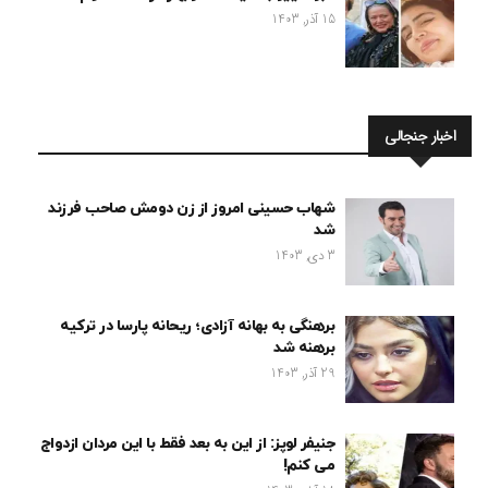
15 آذر, 1403
اخبار جنجالی
شهاب حسینی امروز از زن دومش صاحب فرزند
شد
3 دی, 1403
برهنگی به بهانه آزادی؛ ریحانه پارسا در ترکیه
برهنه شد
29 آذر, 1403
جنیفر لوپز: از این به بعد فقط با این مردان ازدواج
می کنم!