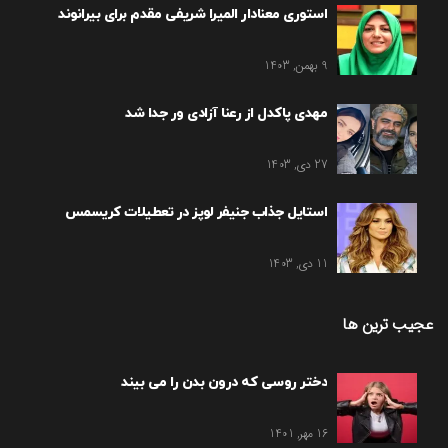
استوری معنادار المیرا شریفی مقدم برای بیرانوند
9 بهمن, 1403
مهدی پاکدل از رعنا آزادی ور جدا شد
27 دی, 1403
استایل جذاب جنیفر لوپز در تعطیلات کریسمس
11 دی, 1403
عجیب ترین ها
دختر روسی که درون بدن را می بیند
16 مهر, 1401